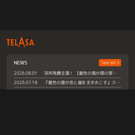
NEWS
See all
2026.08.01
浮所飛貴主演！ 【夏色の風が僕の家にやってきた】 本日よりテラサで独占配信スタート！
2026.07.18
『夏色の雲が恋と嵐をまきおこす』スペシャルメイキング 【Part1】2026年７月18日（土）23時30分～配信スタート！話題のシーンの裏側を大公開！豪華キャスト大集合！ 『武宮家 真夏の家族会議』開催！
2026.07.15
救命医・遥（今田）の《心揺さぶる過去》や、 麻酔科医・権野（船越英一郎）の《謎多きプライベート》など… 《知られざるエピソード》を独占配信！