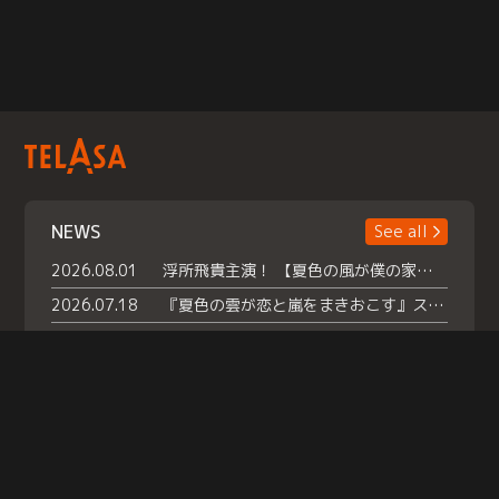
NEWS
See all
2026.08.01
浮所飛貴主演！ 【夏色の風が僕の家にやってきた】 本日よりテラサで独占配信スタート！
2026.07.18
『夏色の雲が恋と嵐をまきおこす』スペシャルメイキング 【Part1】2026年７月18日（土）23時30分～配信スタート！話題のシーンの裏側を大公開！豪華キャスト大集合！ 『武宮家 真夏の家族会議』開催！
2026.07.15
救命医・遥（今田）の《心揺さぶる過去》や、 麻酔科医・権野（船越英一郎）の《謎多きプライベート》など… 《知られざるエピソード》を独占配信！