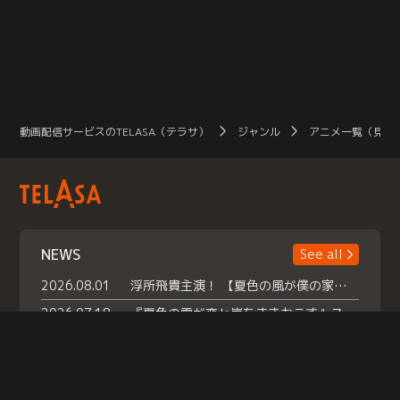
が--
動画配信サービスのTELASA（テラサ）
ジャンル
アニメ一覧（見放
NEWS
See all
2026.08.01
浮所飛貴主演！ 【夏色の風が僕の家にやってきた】 本日よりテラサで独占配信スタート！
2026.07.18
『夏色の雲が恋と嵐をまきおこす』スペシャルメイキング 【Part1】2026年７月18日（土）23時30分～配信スタート！話題のシーンの裏側を大公開！豪華キャスト大集合！ 『武宮家 真夏の家族会議』開催！
2026.07.15
救命医・遥（今田）の《心揺さぶる過去》や、 麻酔科医・権野（船越英一郎）の《謎多きプライベート》など… 《知られざるエピソード》を独占配信！