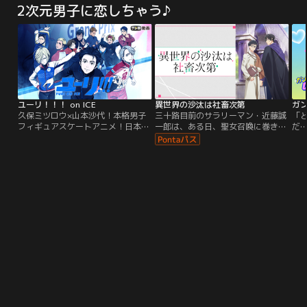
望んだララ。けれど---その願いは叶
2次元男子に恋しちゃう♪
ち向かう特殊消防隊は、現象の謎を
れ
わず、泡となって海へ消えてしまう
解明し、人類を救うことが使命！と
き
のでした。それから200年。長い時
ある理由から“悪魔”と呼ばれる、新
の
を経て、人魚姫ララは琵琶湖に蘇
入隊員の少年・シンラは、“ヒーロ
で
る。今度こそ“本当の愛”を見つける
ー”を目指し、仲間たちと共に…。
新
ために---。
め
ユーリ！！！ on ICE
異世界の沙汰は社畜次第
ガ
久保ミツロウ×山本沙代！本格男子
三十路目前のサラリーマン・近藤誠
「
フィギュアスケートアニメ！日本中
一郎は、ある日、聖女召喚に巻き込
だ
の期待を背負って挑んだグランプリ
まれて異世界のロマーニ王国に転移
に
ファイナルで惨敗…。故郷九州に帰
してしまう。昼夜を問わず働き続け
ゼ
ることになったフィギュアスケータ
社畜根性が染みついていた誠一郎
メ
ー勝生勇利。日本の崖っぷちスケー
は、異世界でも仕事を要求し、王宮
は
ター勝生勇利と、ロシアの下克上ス
の経理課で働くことに。経理課の立
瀬
ケーターユーリ・プリセツキー。2
て直しを進める忙しい日々のなか、
い
人のユーリと、王者ヴィクトル・ニ
誠一郎が手に入れたのは『疲れが吹
の
キフォロフで挑む前代未聞のグラン
っ飛ぶ栄養剤』。栄養剤のおかげ
暴走
プリシリーズが今、幕をあける！
で、元からあった体調不良も疲労も
ッ
なくなり感激するが、異世界の魔素
を
耐性のない誠一郎は副作用のせいで
マ
命の危機に！助かるためには、魔力
の
のある人に「魔力を馴染ませてもら
う」必要があり、誠一郎は『氷の貴
公子』と呼ばれる第三騎士団団長ア
レシュに身をゆだねることになる