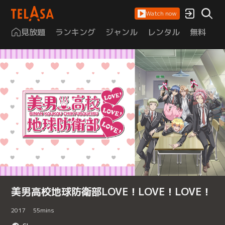
Watch now
見放題
ランキング
ジャンル
レンタル
無料
は
美男高校地球防衛部LOVE！LOVE！LOVE！
2017
55
mins