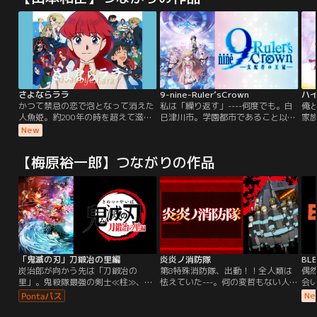
さよならララ
9-nine-Ruler’sCrown
ハ
かつて禁忌の恋で泡となって消えた
私は「繰り返す」----何度でも。白
俺
人魚姫。約200年の時を超えて滋賀
巳津川市。学園都市であること以外
家族
県・琵琶湖に蘇り、もう一度本当の
になんの特色もない街。観光客を呼
り
New
愛を探す！「キネマシトラス」の創
び込もうと町興しに励んでいるが、
ん
立15周年記念となるオリジナルテレ
どれも不発。しかし、予期せぬ出来
人
【梅原裕一郎】つながりの作品
ビアニメ。昔々あるところに、ララ
事により世間の関心を集めること
機
という人魚のプリンセスがおりまし
に。異変は、突如として訪れた。白
神
た。海の王である父と、姉たちに愛
蛇九十九神社の神器が破損したこと
従
されて、すくすくと育ちました。あ
により、平穏な学生生活を送ってい
的
る日、ララは地上に生きる人間の王
た、主人公・新海翔の日常が一変す
囚
子に恋をしてしまいます。それは人
る。並行世界から所有者に特殊能力
も
魚たちの世界では許されぬ、禁じら
を授ける装飾品「アーティファク
れた恋でした。それでもララは地上
ト」が流入し、異能に目覚める少年
へ旅立ちます。魔女グレイスにもら
少女たち。なんの特色も無い街に住
「鬼滅の刃」刀鍛冶の里編
炎炎ノ消防隊
BL
った薬を飲み、人間の姿になったの
む、なんの変哲もない平凡な学生の
炭治郎が向かう先は「刀鍛冶の
第8特殊消防隊、出動！！全人類は
偶然
です。しかしそれは、”本当の愛”を
はずだったが、異能者たちが巻き起
里」。鬼殺隊最強の剣士≪柱≫、霞
怯えていた---。何の変哲もない人が
会
見つけなければ、泡となって消えて
こす数奇な運命に巻き込まれてい
柱・時透無一郎と恋柱・甘露寺蜜璃
突如燃え出し、炎を操る怪物“ホム
行
Ne
しまう禁忌の薬でした。人魚のプリ
く----。
との再会、忍びよる鬼の影。炭治郎
ラビト”となって、破壊の限りを尽
し
ンセスでありながら、人間との愛を
たちの新たな戦いが始まる。
くす“人体発火現象”。炎の恐怖に立
ル