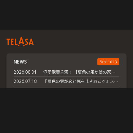
NEWS
See all
2026.08.01
浮所飛貴主演！ 【夏色の風が僕の家にやってきた】 本日よりテラサで独占配信スタート！
2026.07.18
『夏色の雲が恋と嵐をまきおこす』スペシャルメイキング 【Part1】2026年７月18日（土）23時30分～配信スタート！話題のシーンの裏側を大公開！豪華キャスト大集合！ 『武宮家 真夏の家族会議』開催！
2026.07.15
救命医・遥（今田）の《心揺さぶる過去》や、 麻酔科医・権野（船越英一郎）の《謎多きプライベート》など… 《知られざるエピソード》を独占配信！