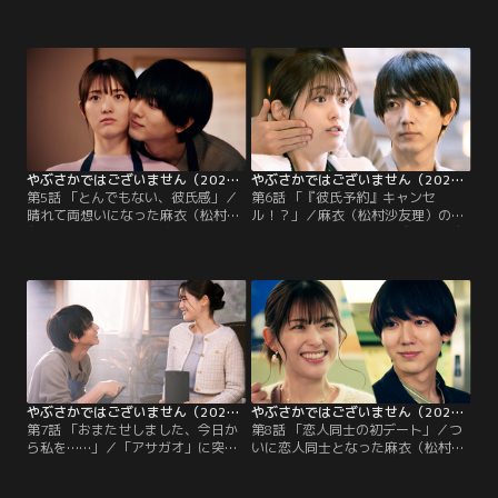
根葵汰）が話題になり、忙しい日々
汰）からの突然のキスに驚き逃げ出
が続くようになった「アサガオ」に
してしまった麻衣（松村沙友理）。
助っ人として呼ばれた縫目玄（濱正
戸惑いながらも亮と向き合う決心を
悟）。仲良く話す麻衣（松村沙友
するが、次の日「アサガオ」に出勤
理）と玄の姿を見た亮は…。
すると亮が体調不良で休んでお
り…。
やぶさかではございません（2025/04/30放送分）第05話
やぶさかではございません（2025/05/07放送分）第06話
第5話 「とんでもない、彼氏感」／
第6話 「『彼氏予約』キャンセ
晴れて両想いになった麻衣（松村沙
ル！？」／麻衣（松村沙友理）のア
友理）と亮（駒木根葵汰）。体調が
ドバイスでイメチェンに成功した玄
回復し仕事に復帰した亮は、麻衣に
（濱正悟）。そんな玄と麻衣が親し
仕事中にちょっかいを出したり二人
げに話している姿を見て亮（駒木根
になると名前呼びしたりと…愛情無
葵汰）は対抗心を燃やし--。麻衣を
双が止まらない！？
巡る亮と玄のバトル勃発！？
やぶさかではございません（2025/05/14放送分）第07話
やぶさかではございません（2025/05/21放送分）第08話
第7話 「おまたせしました、今日か
第8話 「恋人同士の初デート」／つ
ら私を……」／「アサガオ」に突如
いに恋人同士となった麻衣（松村沙
現れた千尋（片山萌美）は、亮（駒
友理）と亮（駒木根葵汰）は初めて
木根葵汰）を呼び出し麻衣（松村沙
のデートへ！亮考案のデートコース