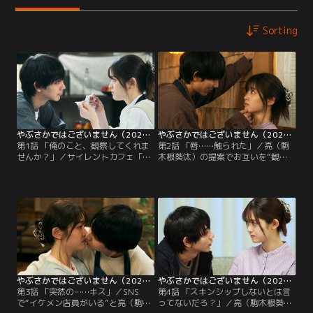
Sorting
やぶさかではございません（2025/04/02放送分）第01話
やぶさかではございません（2025/04/09放送分）第02話
第1話 「俺のこと、観察してくれま
第2話 「唇……触られた」／亮（駒
せんか？」／サイレントカフェ「ア
木根葵汰）の提案でお互いを“観
サガオ」で働く主人公・不思議麻衣
察”し合う関係になった2人。麻衣
（松村沙友理）は、カフェの同僚で
（松村沙友理）は仕事中も休憩中も
人との距離感近めな年下男子・上下
亮のことを注意深く観察するが、亮
亮（駒木根葵汰）とある日をきっか
の欠点をなかなか見つけられずに悩
けにお互いを“観察”し合う関係に。
んでおり…。
やぶさかではございません（2025/04/16放送分）第03話
やぶさかではございません（2025/04/23放送分）第04話
第3話 「突然の……キス」／SNS
第4話 「スキンシップしないとは言
で“イケメン店員がいる”と亮（駒木
ってないだろ？」／亮（駒木根葵