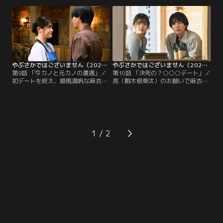
友理）への気持ちを問い詰める！？
を楽しんだ後、麻衣は亮の自宅へ-
そして亮の告白から1週間。麻衣は
-。そんな中、アサガオで2人の告白
勇気を振り絞り、ついに自分の気持
現場を目撃した玄（濱正悟）は…
ちを伝える。
やぶさかではございません（2025/05/28放送分）第09話
やぶさかではございません（2025/06/04放送分）第10話
第9話 「今カノと元カノの遭遇」／
第10話 「決死の？○○○デート」／
初デートを終え、順風満帆な麻衣
亮（駒木根葵汰）のお願いで麻衣
（松村沙友理）と亮（駒木根葵汰）
（松村沙友理）の誕生日を2人きり
の前に偶然現れた亮の元カノ・綾。
で過ごすことに！しかし彼氏と過ご
予期せぬ鉢合わせで亮に大ピンチ到
す誕生日はドキドキの連続で…！さ
来！？そんな中、麻衣と綾の意外な
らに、麻衣の母親・慈子（櫻井淳
関係が発覚…亮vs綾のバトル勃
子）が突然の来訪！？
発！？
1