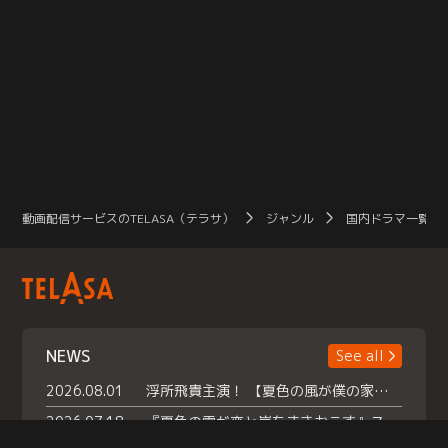
動画配信サービスのTELASA（テラサ）
ジャンル
国内ドラマ一覧（
NEWS
See all
2026.08.01
浮所飛貴主演！ 【夏色の風が僕の家にやってきた】 本日よりテラサで独占配信スタート！
2026.07.18
『夏色の雲が恋と嵐をまきおこす』スペシャルメイキング 【Part1】2026年７月18日（土）23時30分～配信スタート！話題のシーンの裏側を大公開！豪華キャスト大集合！ 『武宮家 真夏の家族会議』開催！