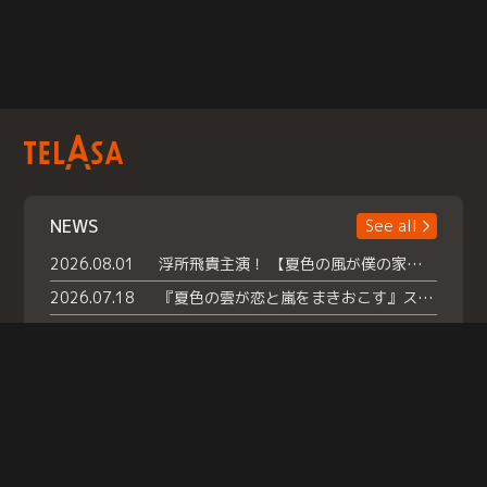
NEWS
See all
2026.08.01
浮所飛貴主演！ 【夏色の風が僕の家にやってきた】 本日よりテラサで独占配信スタート！
2026.07.18
『夏色の雲が恋と嵐をまきおこす』スペシャルメイキング 【Part1】2026年７月18日（土）23時30分～配信スタート！話題のシーンの裏側を大公開！豪華キャスト大集合！ 『武宮家 真夏の家族会議』開催！
2026.07.15
救命医・遥（今田）の《心揺さぶる過去》や、 麻酔科医・権野（船越英一郎）の《謎多きプライベート》など… 《知られざるエピソード》を独占配信！