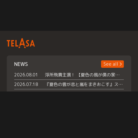
NEWS
See all
2026.08.01
浮所飛貴主演！ 【夏色の風が僕の家にやってきた】 本日よりテラサで独占配信スタート！
2026.07.18
『夏色の雲が恋と嵐をまきおこす』スペシャルメイキング 【Part1】2026年７月18日（土）23時30分～配信スタート！話題のシーンの裏側を大公開！豪華キャスト大集合！ 『武宮家 真夏の家族会議』開催！
2026.07.15
救命医・遥（今田）の《心揺さぶる過去》や、 麻酔科医・権野（船越英一郎）の《謎多きプライベート》など… 《知られざるエピソード》を独占配信！