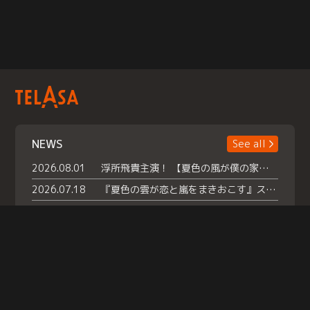
NEWS
See all
2026.08.01
浮所飛貴主演！ 【夏色の風が僕の家にやってきた】 本日よりテラサで独占配信スタート！
2026.07.18
『夏色の雲が恋と嵐をまきおこす』スペシャルメイキング 【Part1】2026年７月18日（土）23時30分～配信スタート！話題のシーンの裏側を大公開！豪華キャスト大集合！ 『武宮家 真夏の家族会議』開催！
2026.07.15
救命医・遥（今田）の《心揺さぶる過去》や、 麻酔科医・権野（船越英一郎）の《謎多きプライベート》など… 《知られざるエピソード》を独占配信！