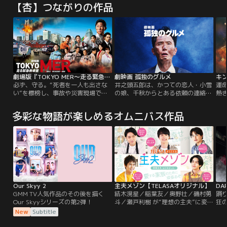
【杏】つながりの作品
劇場版『TOKYO MER～走る緊急救命室～』
劇映画 孤独のグルメ
キン
必ず、守る。“死者を一人も出さな
井之頭五郎は、かつての恋人・小雪
運
い”を標榜し、事故や災害現場で人
の娘、千秋からとある依頼の連絡が
熱き
命救助に当たる都知事直轄の救命医
あり飛行機の機内で腹を減らしなが
わ
療チーム“TOKYO MER”の活躍を描
らフランス・パリへ向かう。パリに
春
多彩な物語が楽しめるオムニバス作品
く鈴木亮平主演の人気ドラマ・シリ
到着し、空腹をいつものように満た
き
ーズ「TOKYO MER～走る緊急救命
し、千秋とともに依頼者の祖父の元
と
室～」の劇場版。命の危機に挑む医
へ向かう。そこで、千秋の祖父であ
の
療従事者たちの、勇気と絆の物語。
る一郎から、「子供の頃に飲んだス
で
ープがもう一度飲みたい。食材を集
抱
めて探して欲しい。」とお願いされ
へ
る。
く
Our Skyy 2
主夫メゾン【TELASAオリジナル】
DA
GMM TV人気作品のその後を描く
結木滉星／稲葉友／奥野壮／磯村勇
踊
Our Skyyシリーズの第2弾！
斗／瀬戸利樹 が“理想の主夫”に変
狂の
身！！仕事に家庭に学校に…疲れた
JA
New
Subtitle
あなたに夢と憧れと癒しを提供する
お
≪ハートフルラブコメ≫。
イ