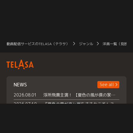
動画配信サービスのTELASA（テラサ）
ジャンル
洋画一覧（見放題
NEWS
See all
2026.08.01
浮所飛貴主演！ 【夏色の風が僕の家にやってきた】 本日よりテラサで独占配信スタート！
2026.07.18
『夏色の雲が恋と嵐をまきおこす』スペシャルメイキング 【Part1】2026年７月18日（土）23時30分～配信スタート！話題のシーンの裏側を大公開！豪華キャスト大集合！ 『武宮家 真夏の家族会議』開催！
2026.07.15
救命医・遥（今田）の《心揺さぶる過去》や、 麻酔科医・権野（船越英一郎）の《謎多きプライベート》など… 《知られざるエピソード》を独占配信！