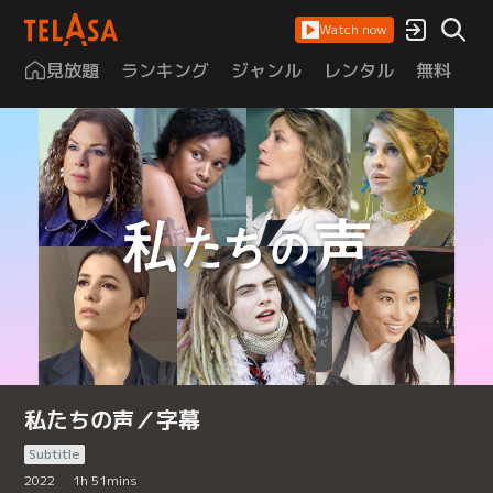
Watch now
見放題
ランキング
ジャンル
レンタル
無料
は
私たちの声／字幕
Subtitle
2022
1
h
51
mins