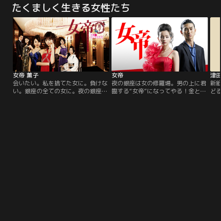
たくましく生きる女性たち
『D
ェク
に、
グ
ー
は、
代
抜
ビ
女帝 薫子
女帝
津
圧
会いたい。私を捨てた女に。負けな
夜の銀座は女の修羅場。男の上に君
新
ン
い。銀座の全ての女に。夜の銀座で
臨する“女帝”になってやる！金と権
ど
ロジ
新たな女たちの戦いが始まる…！生
力を振りかざす人間たちに人生を踏
ー
JET
き別れになった母親を探す女と自分
みにじられ、母親まで失った立花彩
優・
ゾ
を捨てた父親を探す女が銀座の高級
香。復讐を誓った彼女は故郷を去
年
巻
クラブを舞台に激しい火花を散ら
り、“女”を武器に夜の世界で“女
たに
ン
す！10代女子のカリスマ・桐谷美玲
帝”にのし上がってやろうと決意す
の
が連続ドラマ初主演！！運命に翻弄
る。舞台は、大阪・ミナミ、東京・
メ
される女たちは”女帝”を目指しての
銀座。ネオン輝く夜の街で、ホステ
駆
し上がっていくが…！？
ス・彩香の戦いが始まる！
名