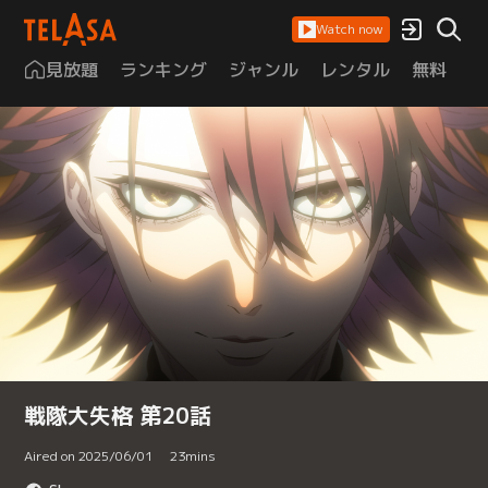
Watch now
見放題
ランキング
ジャンル
レンタル
無料
は
戦隊大失格 第20話
Aired on 2025/06/01
23
mins