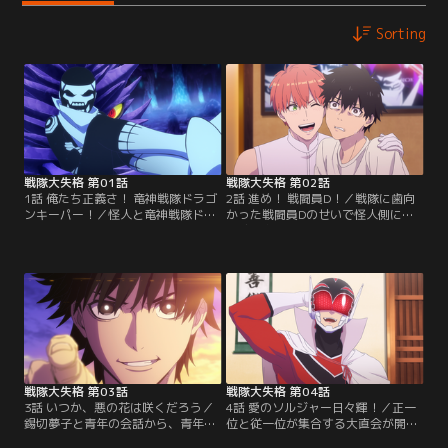
Sorting
戦隊大失格 第01話
戦隊大失格 第02話
1話 俺たち正義さ！ 竜神戦隊ドラゴ
2話 進め！ 戦闘員D！／戦隊に歯向
ンキーパー！／怪人と竜神戦隊ドラ
かった戦闘員Dのせいで怪人側に不
ゴンキーパーによる「日曜決戦」の
信感を抱いたレッドキーパーは、ブ
日。観衆でにぎわう日曜決戦会場
ルー部隊を浮遊城に常駐させる。一
で、怪人のアジトである浮遊城を見
方、人間の青年に擬態し入隊試験を
上げる青年がいた。彼の正体は怪人
受けに来た戦闘員Dは、自分を勧誘
の“戦闘員D”。大戦隊が必ず勝つと
した戦隊員の桜間日々輝、錫切夢子
決まっているとも知らず熱狂する
に再会。青年が怪人であることを見
人々を背に、「やってらんねぇよ、
破った夢子は、「一緒に大戦隊ぶっ
こんな茶番」とつぶやくと戦闘員D
潰そうよ」と共闘を提案する。
は、打倒大戦隊を決意する。
戦隊大失格 第03話
戦隊大失格 第04話
3話 いつか、悪の花は咲くだろう／
4話 愛のソルジャー日々輝！／正一
錫切夢子と青年の会話から、青年の
位と従一位が集合する大直会が開か
正体は怪人であることを知った桜間
れた。神具を戦闘員Dに奪われたこ