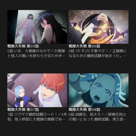
日々輝。一方、夢子は戦闘員Dを呼
とを部下の緋村仁に責められたレッ
び出して大戦隊の弱点をこっそり教
ドキーパーは、それを一発で黙らせ
えていた。夢子の提案に乗ったDは
る。その後、ブルー部隊従三位の碧
神具を盗み出すべく変身前のレッド
流亜乱がDの行方を追っていると、
キーパー＝赤刎創星に擬態してレッ
森で桜間日々輝と遭遇する。ある目
ド部隊駐屯地へ潜入するが、内部で
的でDをかくまう日々輝は、Dと共に
レッドキーパー本人に遭遇してしま
碧流に立ち向かう。
う。
戦隊大失格 第05話
戦隊大失格 第06話
5話 いま、大戦隊のなかで／大戦隊
6話 1たす2たす散々だ！／正隊員に
と怪人の戦いを終わらせるため手を
なるための最終試験が始まった。怪
組んだ戦闘員Dと桜間日々輝。日々
人役の従一位たちが持つ五色の鍵を
輝が姿を消している間、Dは日々輝
奪えば試験合格。レッド組として戦
に擬態して大戦隊に潜入すること
闘員Dとペアを組む獅音海は協調性
に。パイロンの巣と呼ばれる施設内
がなく、開始早々からDは獅音に振
で同期隊員たちや日々輝の姉である
り回される。そんな2人の前に立ち
世々良と遭遇し、焦りながらも日々
はだかるのはレッド部隊の朱鷺田
輝として応対するDだったが、日々
隼。試験だからといって容赦しない
輝の部屋にひそむ戦闘員XXを見つけ
朱鷺田に、Dと獅音は戦いを挑む。
てしまう。
戦隊大失格 第07話
戦隊大失格 第08話
7話 ジグザグ最終試験ロード！／4年
8話 訓練生、吼えろ！／候補生同士
前、怪人幹部に大戦隊の隊員であっ
の戦いとなった最終試験。実力差で
た兄を殺された獅音海は、兄の仇を
劣る戦闘員Dたちだったが、知恵を
討つ為に正隊員合格を目指してい
絞って応戦する。その頃、パイロン
た。試験2日目、獅音は他の組の候
の巣には凶悪な怪人幹部ペルトロラ