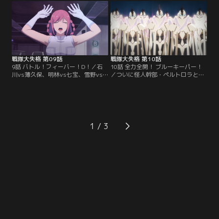
補生である浦部永玄、雪野アンジェ
が侵入していた。戦闘員XXは恐怖心
リカ、石川宗次郎、明林恋蓮と手を
を隠しつつも、ペルトロラに追従す
組んで試験突破を目論む。候補生た
る。そこに試験の怪人役を終えたブ
ちを利用しようとしていた戦闘員D
ルー部隊従一位代理の藍染小町がペ
は、残った候補生たちと協力し合う
ルトロラに遭遇してしまい--
ことにする。
戦隊大失格 第09話
戦隊大失格 第10話
9話 バトル！フィーバー！D！／石
10話 全力全開！ ブルーキーパー！
川vs薄久保、明林vs七宝、雪野vs
／ついに怪人幹部・ペルトロラと対
来栖の戦いはそれぞれ佳境を迎えて
面したブルーキーパー。必殺技を
いた。日々輝に扮した戦闘員Dが獅
次々に繰り出すも、ペルトロラも互
音に一撃をくらわそうとした瞬間、
角の力で応戦するのだった。ペルト
小熊蘭丸に擬態した戦闘員XXがDに
ロラの分身と遭遇した戦闘員Dは、
加勢する。しかしDとXXの前に現れ
なぜかペルトロラの背後から刃を突
たのは、藍染を傷付けられて怒りが
き刺してしまう。一旦退こうとする
1
充満したブルーキーパー。本領発揮
ペルトロラだったが、夢子、朱鷺
したブルーキーパーの恐ろしさにXX
田、翡翠、撫子の従一位の面々が行
は震え上がる。
く手を阻む。