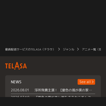
動画配信サービスのTELASA（テラサ）
ジャンル
アニメ一覧（見放
NEWS
See all
2026.08.01
浮所飛貴主演！ 【夏色の風が僕の家にやってきた】 本日よりテラサで独占配信スタート！
2026.07.18
『夏色の雲が恋と嵐をまきおこす』スペシャルメイキング 【Part1】2026年７月18日（土）23時30分～配信スタート！話題のシーンの裏側を大公開！豪華キャスト大集合！ 『武宮家 真夏の家族会議』開催！
2026.07.15
救命医・遥（今田）の《心揺さぶる過去》や、 麻酔科医・権野（船越英一郎）の《謎多きプライベート》など… 《知られざるエピソード》を独占配信！