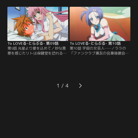
みのララから、かつて言われた「男
厳しく取り締まり始める。さらに、
らしくなったら結婚してくれる」と
リトが女子達をたぶらかし、その結
いう約束を胸に、これまで男を磨き
果風紀が乱れていると考え、校長に
続けてきたのだ。自分の男らしさを
働きかけてリトへの「二週間の女子
証明しララをその腕に抱くため、レ
との会話禁止」という処分を下させ
ンはリトに「君からララを取り戻
る。だがララ達が起こす騒ぎは、ま
す」と宣言する。
ったく納まる気配がなかった。
To LOVEる-とらぶる- 第09話
To LOVEる-とらぶる- 第10話
第9話 光星より愛を込めて／妙な悪
第10話 宇宙の女芸人……／ララの
寒を感じたリトは保健室を訪れる
「ファンクラブ兼友の会兼後援会の
が、誰もいない。すかさずララがナ
会長」だという宇宙人・ステラがや
ース姿にコスチュームチェンジし、
ってきた。彼女には、ララを宇宙的
リトを診察しようと迫る。そこに現
アイドルとしてデビューさせるとい
れたのは保健医の御門先生。色っぽ
う野望があった。だがララは「リト
くてどこか謎を秘めた、大人の女性
と婚約中だからダメ！」と誘いを断
だ。その頃、ロケットスーツを身に
る。やむなくステラは、代わりの人
1
まとい宇宙を飛んできた宇宙人が、
材を街で探し始める。そして目を付
地球に降り立っていた。男は、キラ
けたのは…春菜！
ーラ星人のピカリー。