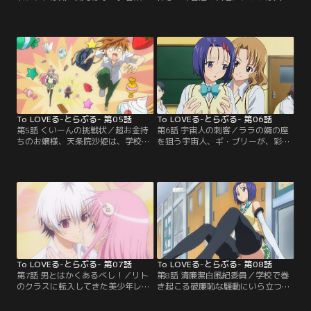
話す機会を得るも、なぜかララの話
激。デビルーク星の王族であるララ
などしてしまい、おまけに「二人は
の食事には毒味役が付いており、ご
お似合いだ」と言われ、更にガック
飯が温かいというだけでも彼女には
リ。翌日、美柑の提案で、ララの地
貴重なものなのだ。リトと美柑に振
球見物のため街に繰り出す。無邪気
る舞おうとララがデビルーク星の料
に喜ぶララの姿に、ふと「可愛いか
理を作ってみるが、これが激マズ。
も」と思ったりしてしまうリトであ
「これだ！」と閃いたリトは、ララ
った。その後一行は偶然出会った春
との結婚を回避すべく…。
菜とともに水族館に向かうが…。
To LOVEる-とらぶる- 第05話
To LOVEる-とらぶる- 第06話
第5話 くいーんの挑戦状／超お金持
第6話 宇宙人の刺客／ララの婿の座
ちのお嬢様、天条院沙姫は、学校一
を狙う宇宙人、ギ・ブリーが、彩南
の人気者の座を奪われたと、ララを
高校に現れた。ギ・ブリーは校長に
敵対視していた。なぜか水着勝負を
化け、春菜を体育館の用具室に連れ
挑んだり、リトがララの婚約者と知
込む。そして彼女を人質にリトをお
るや、彼を奪おうとしたり。企みは
びき出し、ララとの婚約を解消する
ことごとく失敗に終わるが、めげな
よう告げる。さらにはリトを追って
い沙姫は、ララが宇宙人なのを隠し
きたララに、結婚を迫るが…。ギ・
ていることを、何か恥ずかしい秘密
ブリーの真の目的はララとの結婚で
があるのだと思い込み、それを暴こ
はなく、デビルーク王の後継者とな
うと結城家に潜入する。
り…。
To LOVEる-とらぶる- 第07話
To LOVEる-とらぶる- 第08話
第7話 男とはかくあるべし！／リト
第8話 清廉潔白風紀委員／学校で巻
のクラスに転入してきた美少年レ
き起こる破廉恥な騒動にいら立つ風
ン。彼は、ララに会うために地球に
紀委員の古手川唯は、新たな風紀法
やってきた宇宙人だった。幼ななじ
案を提案し、生徒達の服装や行動を