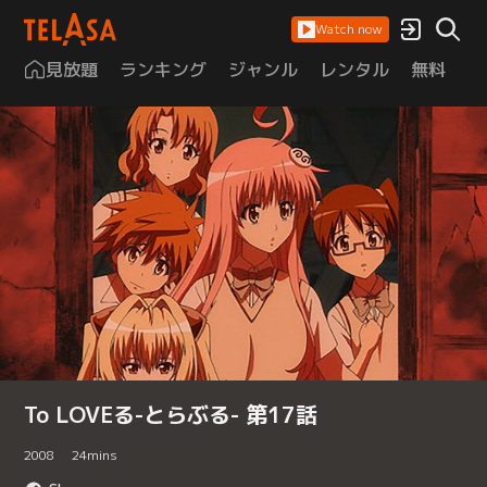
Watch now
見放題
ランキング
ジャンル
レンタル
無料
は
To LOVEる-とらぶる- 第17話
2008
24
mins