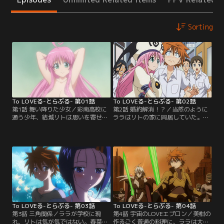
Sorting
To LOVEる-とらぶる- 第01話
To LOVEる-とらぶる- 第02話
第1話 舞い降りた少女／彩南高校に
第2話 婚約解消！？／当然のように
通う少年、結城リトは思いを寄せる
ララはリトの家に同居していた。ザ
同級生の西連寺春菜に告白しようと
スティンによれば、胸に触って思い
していた。だがさまざまな災難が降
を伝えるという、デビルーク星の正
りかかり、どうしても伝えることが
式な手続きを経て、二人の婚約は成
できない。意気消沈して帰宅したリ
立しているとのこと。事故だ誤解だ
トが入浴していると、突如風呂が爆
と言おうものなら、それはデビルー
発！ と思いきや、目の前に全裸の美
ク星への宣戦布告も同然、地球は破
少女が！！ 彼女の名はララ。デビル
壊されるとザスティンに言われ、リ
ーク星から逃げてきた宇宙人だとい
トは顔面蒼白に。それでも婚約の解
う。
消法を何とか聞き出すが…。
To LOVEる-とらぶる- 第03話
To LOVEる-とらぶる- 第04話
第3話 三角関係／ララが学校に現
第4話 宇宙のLOVEエプロン／美柑の
れ、リトは気が気ではない。春菜と
作るごく普通の料理に、ララは大感