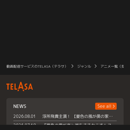
動画配信サービスのTELASA（テラサ）
ジャンル
アニメ一覧（見放
NEWS
See all
2026.08.01
浮所飛貴主演！ 【夏色の風が僕の家にやってきた】 本日よりテラサで独占配信スタート！
2026.07.18
『夏色の雲が恋と嵐をまきおこす』スペシャルメイキング 【Part1】2026年７月18日（土）23時30分～配信スタート！話題のシーンの裏側を大公開！豪華キャスト大集合！ 『武宮家 真夏の家族会議』開催！