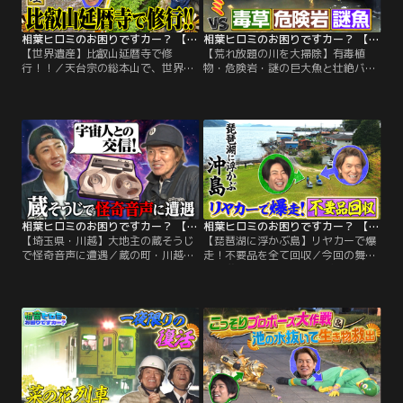
相葉ヒロミのお困りですカー？ 【世界遺産】比叡山延暦寺で修行！！
相葉ヒロミのお困りですカー？ 【荒れ放題の川を大掃除】有毒植物・危険岩・謎の巨大魚と壮絶バトル
【世界遺産】比叡山延暦寺で修
【荒れ放題の川を大掃除】有毒植
行！！／天台宗の総本山で、世界遺
物・危険岩・謎の巨大魚と壮絶バト
産でもある比叡山延暦寺だが お困り
ル／舟めぐりの名所として有名な千
ごとがたくさん！■要人を迎えるた
葉県の佐原だが シンボルの小野川は
めの庭園を大掃除 相葉ヒロミが大掃
大量の雑草などで荒れ放題…！そこ
除して甦らせる！砂利を一掃し苔を
で相葉ヒロミが船に乗って川の大掃
張り替え、新たにモミジを植え 苔と
除！しかし生えているのはただの雑
石で造る島「相葉アイランド」も！
草ではなく 触ると危険な外来植物な
■崩れた石垣を積み直す 2人をサポ
ど、厄介な植物ばかり！さらに川底
ートするのは…。
にある巨大な岩が、観光船の船底に
ぶつかり危険な状態だという。
相葉ヒロミのお困りですカー？ 【埼玉県・川越】大地主の蔵そうじで怪奇音声に遭遇
相葉ヒロミのお困りですカー？ 【琵琶湖に浮かぶ島】リヤカーで爆走！不要品を全て回収
【埼玉県・川越】大地主の蔵そうじ
【琵琶湖に浮かぶ島】リヤカーで爆
で怪奇音声に遭遇／蔵の町・川越で
走！不要品を全て回収／今回の舞台
見つけたお困りごとは 「代々続く蔵
は、滋賀県琵琶湖に浮かぶ「沖
を取り壊す事になったが、大量の物
島」。人口わずか200人ほどの小さ
が残っており、どう処理したらいい
な島には 「不要品がたくさんある
か困っている」というもの。そこで
が、島だから捨てるのも大変で困っ
相葉ヒロミが蔵を大掃除！大量の中
ている」というお困り事が。そこで
身を全部出す！大地主だった先祖が
相葉ヒロミは、島中の不要品を全て
建てたという蔵の中からは 昭和レト
回収！道が狭くて車が1台もないこ
ロなおもちゃ・アンティークなど価
の島で 不要品を運搬するのはリヤカ
値がありそうなお宝が続々！
ー！