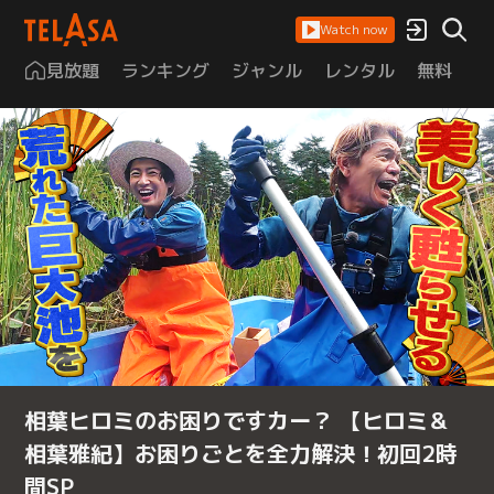
Watch now
見放題
ランキング
ジャンル
レンタル
無料
は
相葉ヒロミのお困りですカー？ 【ヒロミ＆
相葉雅紀】お困りごとを全力解決！初回2時
間SP