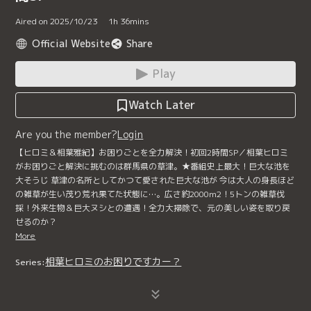
Aired on 2025/10/23
1
h
36
mins
Official Website
Share
Play
Watch Later
Are you the member?
Login
【ヒロミ＆相葉雅紀】お困りごとを全力解決！初回2時間SP／相葉ヒロミ
がお困りごと解決に挑むのは群馬県の草津。★番組史上最大！巨大な池を
大そうじ 草津の名所としてかつて愛された巨大な池が 今は大人の身長ほど
の雑草が生い茂り荒れ果てた状態に…。広さ約2000m2！5トンの雑草伐
採！外来生物＆巨大ヌシとの遭遇！全力大掃除で、元の美しい姿を取り戻
せるのか？
More
相葉ヒロミのお困りですカー？
Series: