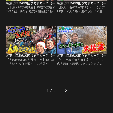
相葉ヒロミのお困りですカー？ 【千葉・いすみ鉄道】75歳の鉄道マン3人組…涙の引退式＆相葉捨て身のドッキリ大作戦
相葉ヒロミのお困りですカー？ 【拡大！春の3時間SP】こっそりプロポーズ大作戦＆池の水抜いて生き物救出
【千葉・いすみ鉄道】75歳の鉄道マ
【拡大！春の3時間SP】こっそりプ
ン3人組…涙の引退式＆相葉捨て身
ロポーズ大作戦＆池の水抜いて生き
のドッキリ大作戦／今回の舞台は千
物救出／今回の舞台は茨城県牛久市
葉県のいすみ。3月に揃って引退す
にある、国指定重要文化財施設「牛
る、いすみ鉄道の運転士3人組の為
久シャトー」。その庭園は荒れ放
に 相葉ヒロミが鉄道社員と協力して
題！池は泥で濁りまくり！相葉ヒロ
送別会を開催！3人が一度は食べて
ミが2日間かけて大掃除！すると、
みたかったという「レストラン列
巨大生物“ヌシ”が現れ 全く見えてい
車」の 実際の料理を再現！観光名所
なかった“幻の滝”まで姿を現した。
を作りたかったという3人のために
さらに相葉のアイデアで、生き物の
相葉が駅舎の一部を大改造！
ための“浮島”を作る！
相葉ヒロミのお困りですカー？ 【名旅館の庭園を甦らせる】400kg巨大桜を人力で運べ！
相葉ヒロミのお困りですカー？ 【100年続く畑を守れ】ボロボロの広大農地＆農業用ハウスが奇跡の復活
【名旅館の庭園を甦らせる】400kg
【100年続く畑を守れ】ボロボロの
巨大桜を人力で運べ！／相葉ヒロミ
広大農地＆農業用ハウスが奇跡の復
が今回訪れたのは、静岡県伊豆の温
活／相葉ヒロミが訪れたのは、茨城
泉街「伊豆長岡温泉」。温泉街のシ
県牛久市の農家さん。2人が目にし
ンボル的存在である巨大な名旅館の
たのは広大な畑と ボロボロになった
広大な庭は、池はドロドロ、草木は
たくさんの農業用ハウス。農家さん
ボーボー荒れ放題。庭を憩いの場と
のお困りごとは 「畑と農業用ハウス
して甦らせるため、相葉ヒロミが立
を復活させて地元の子ども達が農業
1
ち上がる！ボーボーの草木を刈りま
体験も楽しめる場所にしたい」とい
くり 汚れた池を大掃除して足湯に生
うもの。膨大な雑草を取り払った後
まれ変わらせる。
は…。