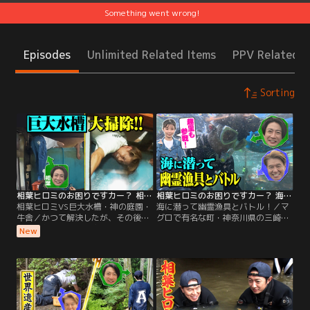
Something went wrong!
Episodes
Unlimited Related Items
PPV Related I
Sorting
相葉ヒロミのお困りですカー？ 相葉ヒロミVS巨大水槽・神の庭園・牛舎
相葉ヒロミのお困りですカー？ 海に潜って幽霊漁具とバトル！
相葉ヒロミVS巨大水槽・神の庭園・
海に潜って幽霊漁具とバトル！／マ
牛舎／かつて解決したが、その後が
グロで有名な町・神奈川県の三崎で
心配なお困りごとに突撃訪問。 する
見つけたのは「幽霊漁具」。 手入れ
New
と新たなお困りごとが勃発してい
が行き届かず海に放置された漁の網
た！ ★伊香保温泉のお湯の守り神庭
や仕掛けの事で、 相葉ヒロミは1年
園 草ボーボーだった庭園を大掃除し
以上海に放置された“生けす”を大掃
て生まれ変わらせたのだが 新たなお
除！ 2人が海に潜ると そこには藻や
困りごとが！ 放っておけない相葉ヒ
貝がビッシリと張りついた生けす
ロミが再び立ち上がる！
が…。 2人は何度も水に潜って、汚
れをひたすら手作業で落とす。