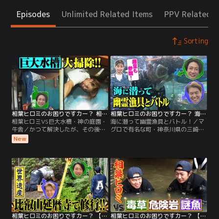
Episodes
Unlimited Related Items
PPV Related I
Sorting
相葉ヒロミのお困りですカー？ 相葉ヒロミVS巨大水槽・神の庭園・牛舎
相葉ヒロミのお困りですカー？ 海に潜って幽霊漁具とバトル！
相葉ヒロミVS巨大水槽・神の庭園・
海に潜って幽霊漁具とバトル！／マ
牛舎／かつて解決したが、その後が
グロで有名な町・神奈川県の三崎で
心配なお困りごとに突撃訪問。 する
見つけたのは「幽霊漁具」。 手入れ
New
と新たなお困りごとが勃発してい
が行き届かず海に放置された漁の網
た！ ★伊香保温泉のお湯の守り神庭
や仕掛けの事で、 相葉ヒロミは1年
園 草ボーボーだった庭園を大掃除し
以上海に放置された“生けす”を大掃
て生まれ変わらせたのだが 新たなお
除！ 2人が海に潜ると そこには藻や
困りごとが！ 放っておけない相葉ヒ
貝がビッシリと張りついた生けす
ロミが再び立ち上がる！
が…。 2人は何度も水に潜って、汚
れをひたすら手作業で落とす。
相葉ヒロミのお困りですカー？ 【世界遺産】比叡山延暦寺で修行！！
相葉ヒロミのお困りですカー？ 【荒れ放題の川を大掃除】有毒植物・危険岩・謎の巨大魚と壮絶バトル