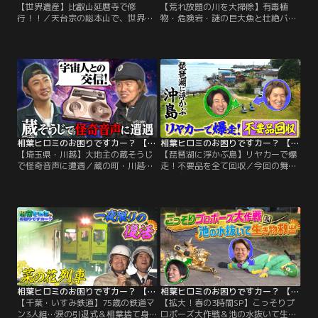
【世界遺産】比叡山延暦寺で修
【荒れ放題の川を大掃除】有毒植
行！！／天台宗の総本山で、世界遺
物・危険岩・謎の巨大魚と壮絶バト
産でもある比叡山延暦寺だが お困り
ル／舟めぐりの名所として有名な千
ごとがたくさん！■要人を迎えるた
葉県の佐原だが シンボルの小野川は
めの庭園を大掃除 相葉ヒロミが大掃
大量の雑草などで荒れ放題…！そこ
除して甦らせる！砂利を一掃し苔を
で相葉ヒロミが船に乗って川の大掃
張り替え、新たにモミジを植え 苔と
除！しかし生えているのはただの雑
石で造る島「相葉アイランド」も！
草ではなく 触ると危険な外来植物な
■崩れた石垣を積み直す 2人をサポ
ど、厄介な植物ばかり！さらに川底
ートするのは…。
にある巨大な岩が、観光船の船底に
ぶつかり危険な状態だという。
相葉ヒロミのお困りですカー？ 【埼玉県・川越】大地主の蔵そうじで怪奇音声に遭遇
相葉ヒロミのお困りですカー？ 【琵琶湖に浮かぶ島】リヤカーで爆走！不要品を全て回収
【埼玉県・川越】大地主の蔵そうじ
【琵琶湖に浮かぶ島】リヤカーで爆
で怪奇音声に遭遇／蔵の町・川越で
走！不要品を全て回収／今回の舞台
見つけたお困りごとは 「代々続く蔵
は、滋賀県琵琶湖に浮かぶ「沖
を取り壊す事になったが、大量の物
島」。人口わずか200人ほどの小さ
が残っており、どう処理したらいい
な島には 「不要品がたくさんある
か困っている」というもの。そこで
が、島だから捨てるのも大変で困っ
相葉ヒロミが蔵を大掃除！大量の中
ている」というお困り事が。そこで
身を全部出す！大地主だった先祖が
相葉ヒロミは、島中の不要品を全て
建てたという蔵の中からは 昭和レト
回収！道が狭くて車が1台もないこ
ロなおもちゃ・アンティークなど価
の島で 不要品を運搬するのはリヤカ
値がありそうなお宝が続々！
ー！
相葉ヒロミのお困りですカー？ 【千葉・いすみ鉄道】75歳の鉄道マン3人組…涙の引退式＆相葉捨て身のドッキリ大作戦
相葉ヒロミのお困りですカー？ 【拡大！春の3時間SP】こっそりプロポーズ大作戦＆池の水抜いて生き物救出
【千葉・いすみ鉄道】75歳の鉄道マ
【拡大！春の3時間SP】こっそりプ
ン3人組…涙の引退式＆相葉捨て身
ロポーズ大作戦＆池の水抜いて生き