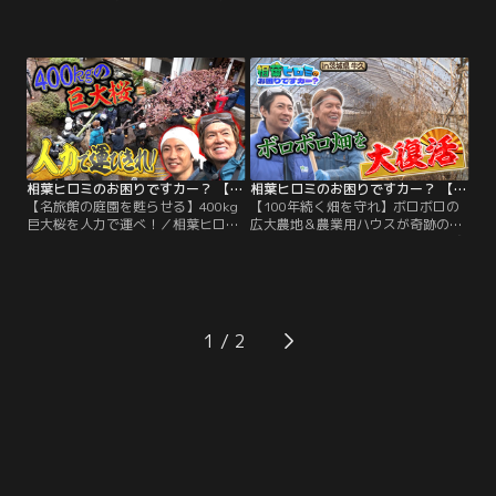
のドッキリ大作戦／今回の舞台は千
物救出／今回の舞台は茨城県牛久市
葉県のいすみ。3月に揃って引退す
にある、国指定重要文化財施設「牛
る、いすみ鉄道の運転士3人組の為
久シャトー」。その庭園は荒れ放
に 相葉ヒロミが鉄道社員と協力して
題！池は泥で濁りまくり！相葉ヒロ
送別会を開催！3人が一度は食べて
ミが2日間かけて大掃除！すると、
みたかったという「レストラン列
巨大生物“ヌシ”が現れ 全く見えてい
車」の 実際の料理を再現！観光名所
なかった“幻の滝”まで姿を現した。
を作りたかったという3人のために
さらに相葉のアイデアで、生き物の
相葉が駅舎の一部を大改造！
ための“浮島”を作る！
相葉ヒロミのお困りですカー？ 【名旅館の庭園を甦らせる】400kg巨大桜を人力で運べ！
相葉ヒロミのお困りですカー？ 【100年続く畑を守れ】ボロボロの広大農地＆農業用ハウスが奇跡の復活
【名旅館の庭園を甦らせる】400kg
【100年続く畑を守れ】ボロボロの
巨大桜を人力で運べ！／相葉ヒロミ
広大農地＆農業用ハウスが奇跡の復
が今回訪れたのは、静岡県伊豆の温
活／相葉ヒロミが訪れたのは、茨城
泉街「伊豆長岡温泉」。温泉街のシ
県牛久市の農家さん。2人が目にし
ンボル的存在である巨大な名旅館の
たのは広大な畑と ボロボロになった
広大な庭は、池はドロドロ、草木は
たくさんの農業用ハウス。農家さん
ボーボー荒れ放題。庭を憩いの場と
のお困りごとは 「畑と農業用ハウス
して甦らせるため、相葉ヒロミが立
を復活させて地元の子ども達が農業
1
ち上がる！ボーボーの草木を刈りま
体験も楽しめる場所にしたい」とい
くり 汚れた池を大掃除して足湯に生
うもの。膨大な雑草を取り払った後
まれ変わらせる。
は…。