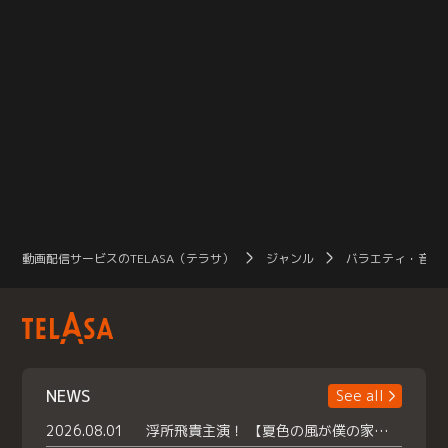
動画配信サービスのTELASA（テラサ）
ジャンル
バラエティ・音楽
NEWS
See all
2026.08.01
浮所飛貴主演！ 【夏色の風が僕の家にやってきた】 本日よりテラサで独占配信スタート！