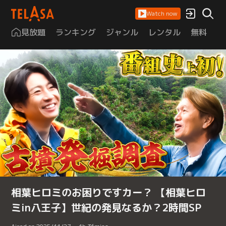
Watch now
見放題
ランキング
ジャンル
レンタル
無料
は
相葉ヒロミのお困りですカー？ 【相葉ヒロ
ミin八王子】世紀の発見なるか？2時間SP