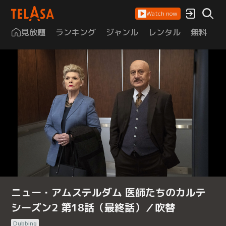
Watch now
見放題
ランキング
ジャンル
レンタル
無料
は
ニュー・アムステルダム 医師たちのカルテ
シーズン2 第18話（最終話）／吹替
Dubbing