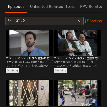
Episodes
Unlimited Related Items
PPV Related I
シーズン2
Sorting
ニュー・アムステルダム 医師たちのカルテ シーズン2 第01話／吹替
ニュー・アムステルダム 医師たちのカルテ シーズン2 第02話／吹替
吹替／第1話 あなたの番／第2シーズ
吹替／第2話 共通の問題／ニュー・
ンの初エピソード。悲惨な事故と娘
アムステルダム病院の職員のことを
の誕生から3カ月を経て、マックス
もっとよく知るため、マックスは病
Dubbing
Dubbing
は新しい日常を見つけようと頑張
院全体の職員調査を行う。レイノル
る。カプールは加齢に立ち向かい、
ズは思い切って信頼したせいで苦境
イギーはうまく一日をこなして人生
に陥ることになり、カストロ医師は
を変えるようなことを思いつく。一
病院のより多くの患者に自分の治療
方、レイノルズは頼りない新インタ
計画を試そうとする。
ーンに対処することになる。