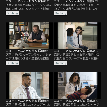
ニュー・アムステルダム 医師たちのカルテ シーズン2 第03話／吹替
ニュー・アムステルダム 医師たちのカルテ シーズン2 第04話／吹替
吹替／第3話 君の味方／マックスは
吹替／第4話 理想の世界／イギーと
試しに新しいアシスタントを採用
カプールは患者が鉛中毒かもしれな
し、ある計画に関して理事会と渡り
いと知り、市と争うことになる。そ
Dubbing
Dubbing
合う。一方イギーは、病棟内で一斉
んな中、患者を助けようとするマッ
に起きた病気の原因を突き止めよう
クスのおせっかいな計画が裏目に出
と奮闘し、カプールは衝撃的な事実
る。
を知らされる。
ニュー・アムステルダム 医師たちのカルテ シーズン2 第05話／吹替
ニュー・アムステルダム 医師たちのカルテ シーズン2 第06話／吹替
吹替／第5話 カーマンライン／シャ
吹替／第6話 正しき右手／旅行中の
ープは身につまされる症例を担当。
女性たちのグループが救急科に搬送
患者が正当な扱いを受けられるよう
され、マックスは患者の1人を危険
Dubbing
Dubbing
マックスと力を合わせる。一方、イ
にさらす厄介な情報を知る。一方、
ギーとブルームは特殊な状況に直面
シャープとカプールは協力して仲の
し、難しい決断を迫られる。
悪い姉妹の関係を修復する。
ニュー・アムステルダム 医師たちのカルテ シーズン2 第07話／吹替
ニュー・アムステルダム 医師たちのカルテ シーズン2 第08話／吹替
吹替／第7話 闘士たち／カプールは
吹替／第8話 望むままに／シャープ