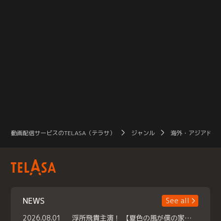
動画配信サービスのTELASA（テラサ）
ジャンル
海外・アジアドラ
NEWS
See all
2026.08.01
浮所飛貴主演！ 【夏色の風が僕の家にやってきた】 本日よりテラサで独占配信スタート！