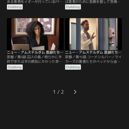
ある患者をイギーが行っているPTSD
は患者のために危険を冒して苦境に
のグループセッションに参加させる
立たされる。一方、マックスの悲し
Dubbing
Dubbing
が、独創的な治療計画が混乱を引き
みは頂点に達し、ブルームは回復の
起こす。一方、シャープは長年隠ぺ
ための大きな一歩を踏み出す。
いされてきた、ある患者に関する秘
密を発見。マックスや理事会は問題
を抱えることになる。
ニュー・アムステルダム 医師たちのカルテ シーズン2 第09話／吹替
ニュー・アムステルダム 医師たちのカルテ シーズン2 第10話／吹替
吹替／第9話 囚人の島／明らかに予
吹替／第10話 コードシルバー／ライ
防できたはずの病気にかかった受刑
カーズの患者たちがベッドから逃走
者が運び込まれ、マックス、シャー
後、病院は封鎖され、ヘレンとマッ
Dubbing
Dubbing
プ、そしてイギーは直接その発生
クスは自分たちの命が危険な状況に
源、ライカーズ島へと向かう。一
置かれる。一方、ブルームは痛みに
方、ブルームは自分の回復に苦戦
耐えながら患者を助け、イギーは結
し、レイノルズは今後の人生を変え
婚生活の問題点と向き合わなければ
るような知らせを受ける。
ならなくなる。
1