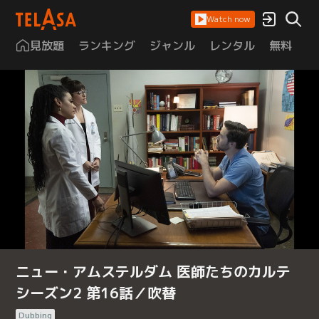
Watch now
見放題
ランキング
ジャンル
レンタル
無料
は
ニュー・アムステルダム 医師たちのカルテ
シーズン2 第16話／吹替
Dubbing