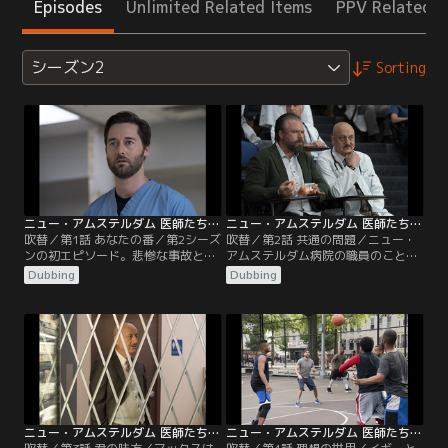
Episodes
Unlimited Related Items
PPV Related I
シーズン2
Sorting
ニュー・アムステルダム 医師たちのカルテ シーズン2 第01話／吹替
ニュー・アムステルダム 医師たちのカルテ シーズン2 第02話／吹替
吹替／第1話 あなたの番／第2シーズ
吹替／第2話 共通の問題／ニュー・
ンの初エピソード。悲惨な事故と娘
アムステルダム病院の職員のことを
の誕生から3カ月を経て、マックス
もっとよく知るため、マックスは病
Dubbing
Dubbing
は新しい日常を見つけようと頑張
院全体の職員調査を行う。レイノル
る。カプールは加齢に立ち向かい、
ズは思い切って信頼したせいで苦境
イギーはうまく一日をこなして人生
に陥ることになり、カストロ医師は
を変えるようなことを思いつく。一
病院のより多くの患者に自分の治療
方、レイノルズは頼りない新インタ
計画を試そうとする。
ーンに対処することになる。
ニュー・アムステルダム 医師たちのカルテ シーズン2 第03話／吹替
ニュー・アムステルダム 医師たちのカルテ シーズン2 第04話／吹替