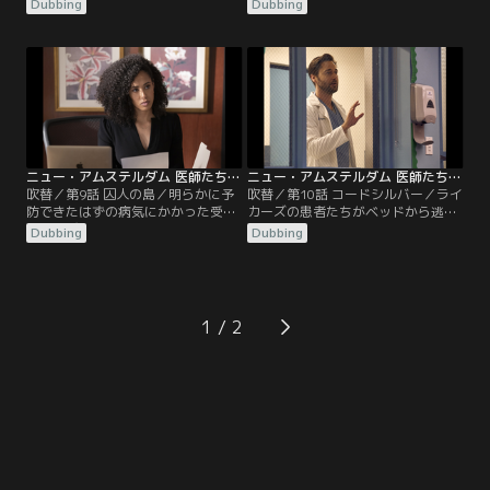
のグループセッションに参加させる
立たされる。一方、マックスの悲し
Dubbing
Dubbing
が、独創的な治療計画が混乱を引き
みは頂点に達し、ブルームは回復の
起こす。一方、シャープは長年隠ぺ
ための大きな一歩を踏み出す。
いされてきた、ある患者に関する秘
密を発見。マックスや理事会は問題
を抱えることになる。
ニュー・アムステルダム 医師たちのカルテ シーズン2 第09話／吹替
ニュー・アムステルダム 医師たちのカルテ シーズン2 第10話／吹替
吹替／第9話 囚人の島／明らかに予
吹替／第10話 コードシルバー／ライ
防できたはずの病気にかかった受刑
カーズの患者たちがベッドから逃走
者が運び込まれ、マックス、シャー
後、病院は封鎖され、ヘレンとマッ
Dubbing
Dubbing
プ、そしてイギーは直接その発生
クスは自分たちの命が危険な状況に
源、ライカーズ島へと向かう。一
置かれる。一方、ブルームは痛みに
方、ブルームは自分の回復に苦戦
耐えながら患者を助け、イギーは結
し、レイノルズは今後の人生を変え
婚生活の問題点と向き合わなければ
るような知らせを受ける。
ならなくなる。
1