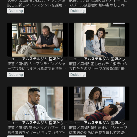
吹替／第3話 君の味方／マックスは
吹替／第4話 理想の世界／イギーと
試しに新しいアシスタントを採用
カプールは患者が鉛中毒かもしれな
し、ある計画に関して理事会と渡り
いと知り、市と争うことになる。そ
Dubbing
Dubbing
合う。一方イギーは、病棟内で一斉
んな中、患者を助けようとするマッ
に起きた病気の原因を突き止めよう
クスのおせっかいな計画が裏目に出
と奮闘し、カプールは衝撃的な事実
る。
を知らされる。
ニュー・アムステルダム 医師たちのカルテ シーズン2 第05話／吹替
ニュー・アムステルダム 医師たちのカルテ シーズン2 第06話／吹替
吹替／第5話 カーマンライン／シャ
吹替／第6話 正しき右手／旅行中の
ープは身につまされる症例を担当。
女性たちのグループが救急科に搬送
患者が正当な扱いを受けられるよう
され、マックスは患者の1人を危険
Dubbing
Dubbing
マックスと力を合わせる。一方、イ
にさらす厄介な情報を知る。一方、
ギーとブルームは特殊な状況に直面
シャープとカプールは協力して仲の
し、難しい決断を迫られる。
悪い姉妹の関係を修復する。
ニュー・アムステルダム 医師たちのカルテ シーズン2 第07話／吹替
ニュー・アムステルダム 医師たちのカルテ シーズン2 第08話／吹替
吹替／第7話 闘士たち／カプールは
吹替／第8話 望むままに／シャープ
ある患者をイギーが行っているPTSD
は患者のために危険を冒して苦境に