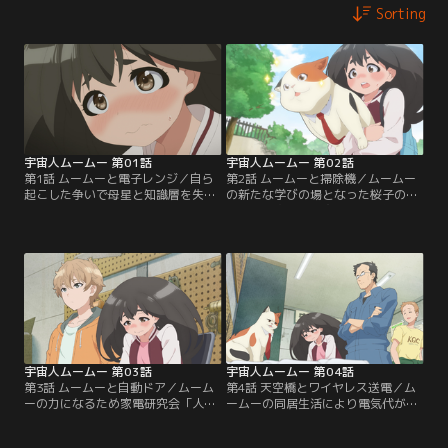
Sorting
宇宙人ムームー 第01話
宇宙人ムームー 第02話
第1話 ムームーと電子レンジ／自ら
第2話 ムームーと掃除機／ムームー
起こした争いで母星と知識層を失っ
の新たな学びの場となった桜子のア
た異星人・ムームーは、テクノロジ
パート。次なる研究対象は、紙パッ
ーを学びなおすために地球へ。そし
ク式掃除機！ そして、電子レンジ、
て、宇宙船ごと突っ込んだ、大学
冷蔵庫に続き、掃除機まで分解され
生・桜子のアパートに居候。突如始
てしまった桜子は、大学の家電研究
まった同居生活の中、ムームーは家
会「人類再生研究会」に修理を依頼
電の研究に没頭する。【提供：バン
することに。【提供：バンダイチャ
ダイチャンネル】
ンネル】
宇宙人ムームー 第03話
宇宙人ムームー 第04話
第3話 ムームーと自動ドア／ムーム
第4話 天空橋とワイヤレス送電／ム
ーの力になるため家電研究会「人類
ームーの同居生活により電気代が激
再生研究会」の一員となった桜子。
増。節約に励みながら「人類再生研
密かに想いを寄せるアキヒロも入部
究会」の活動を続ける桜子。その部