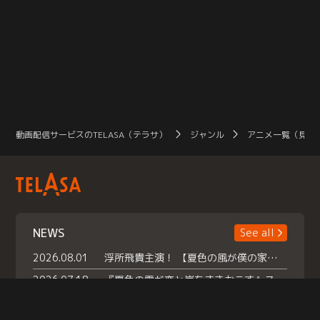
動画配信サービスのTELASA（テラサ）
ジャンル
アニメ一覧（見放
NEWS
See all
2026.08.01
浮所飛貴主演！ 【夏色の風が僕の家にやってきた】 本日よりテラサで独占配信スタート！
2026.07.18
『夏色の雲が恋と嵐をまきおこす』スペシャルメイキング 【Part1】2026年７月18日（土）23時30分～配信スタート！話題のシーンの裏側を大公開！豪華キャスト大集合！ 『武宮家 真夏の家族会議』開催！
2026.07.15
救命医・遥（今田）の《心揺さぶる過去》や、 麻酔科医・権野（船越英一郎）の《謎多きプライベート》など… 《知られざるエピソード》を独占配信！