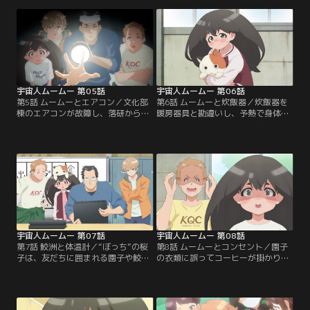
しており、まさかの急接近？ 一方、
を率いる天空橋は、ミスコン優勝
ムームーは同胞のデジマルに追い詰
者・園子の家電トラブルを影で解決
められていた。そして自動ドアにデ
するため、自ら開発したワイヤレス
ジマルが……。【提供：バンダイチ
システムをぶっ放し！？【提供：バ
ャンネル】
ンダイチャンネル】
宇宙人ムームー 第05話
宇宙人ムームー 第06話
第5話 ムームーとエアコン／文化部
第6話 ムームーと炊飯器／炊飯器を
棟のエアコンが故障し、落研から修
暖房器具と勘違いし、予熱で身体を
理を依頼された桜子とアキヒロ。戸
温めるムームー。桜子が用途を説明
惑う桜子だったが、家電に疎いアキ
するも、炊飯中にコードに脚を引っ
ヒロに親近感を覚えつつ、調査を進
かけ、熱々の米を浴びて大パニック
めていく。2人が試行錯誤する最
に。一方、同胞のデシマルは地球の
中、天空橋は病院に。その原因はム
技術を調査するため、堂々と電車に
ームーにあり？【提供：バンダイチ
乗り込み！？【提供：バンダイチャ
ャンネル】
ンネル】
宇宙人ムームー 第07話
宇宙人ムームー 第08話
第7話 鮫洲と体温計／“ぼっち”の桜
第8話 ムームーとコンセント／園子
子は、友だちに囲まれる園子や鮫洲
の衣類に誤ってコーヒーが掛かり、
を横目に、少し複雑な気持ちで人類
天空橋はそれを奪うようにして、部
再生研究会の部室へ。目に入ったの
室裏のコインランドリーへ。慌てる
は、最新ゲーム機・エゴステ。六郷
園子をよそに、天空橋は洗濯を始め
によると曰く付きの品らしいが、天
るが……。さらに後日、桜子の提案