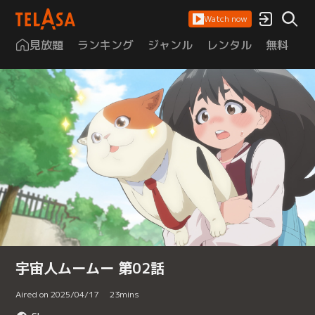
Watch now
見放題
ランキング
ジャンル
レンタル
無料
は
宇宙人ムームー 第02話
Aired on 2025/04/17
23
mins