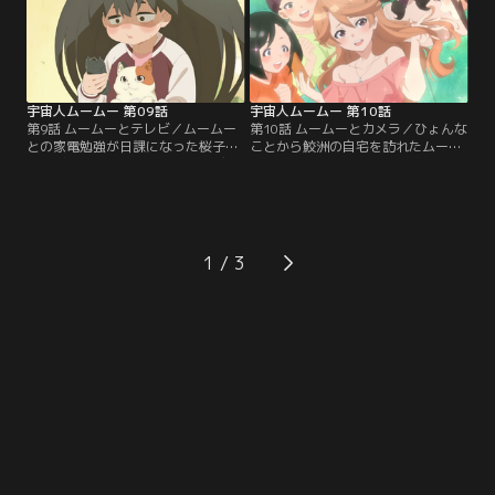
空橋はそれを否定する。そこには意
で始まったタコパが、天空橋のコン
外な真相が？【提供：バンダイチャ
セント談義に発展？【提供：バンダ
ンネル】
イチャンネル】
宇宙人ムームー 第09話
宇宙人ムームー 第10話
第9話 ムームーとテレビ／ムームー
第10話 ムームーとカメラ／ひょんな
との家電勉強が日課になった桜子。
ことから鮫洲の自宅を訪れたムーム
テレビのニュースでムームーとデシ
ーと桜子は、彼女がインフルエンサ
マルの動画がバズっていることを知
ーであり、家電にも詳しいことを知
り、注目されることに不安を覚え
る。今や50億人総クリエイター時
る。そこへ警察官を名乗る男が猫を
代。実はムームーも、スマホのカメ
連れて現れ、桜子は思わずスタンガ
ラを駆使し、猫インフルエンサーと
ンを構えるが……。【提供：バンダ
して活躍していて？【提供：バンダ
1
イチャンネル】
イチャンネル】