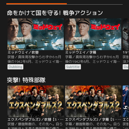
命をかけて国を守る! 戦争アクション
ミッドウェイ／吹替
ミッドウェイ／字幕
19
吹替／真珠湾攻撃からわずか6ヵ月
字幕／真珠湾攻撃からわずか6ヵ月
吹
後の1942年6月、ミッドウェイ海戦
後の1942年6月、ミッドウェイ海戦
没
が勃発。アメリカにとって太平洋戦
が勃発。アメリカにとって太平洋戦
ョ
Dubbing
Subtitle
Du
争のターニングポイントとなる戦い
争のターニングポイントとなる戦い
真っ
に参戦した勇敢な男たちの物語をド
に参戦した勇敢な男たちの物語をド
イ
突撃! 特殊部隊
ラマチックに描く。オールスターキ
ラマチックに描く。オールスターキ
ブ
ャストと戦闘シーンをふんだんに盛
ャストと戦闘シーンをふんだんに盛
じ
り込み、力強いリアリティと壮大さ
り込み、力強いリアリティと壮大さ
にい
でミッドウェイ海戦の真実に迫る超
でミッドウェイ海戦の真実に迫る超
に
大作。
大作。
行
り
エクスペンダブルズ2／吹替【S・スタローン＋J・ステイサム】
エクスペンダブルズ2／字幕【S・スタローン＋J・ステイサム】
吹替／最強無敵の、その先へ。自ら
字幕／最強無敵の、その先へ。自ら
吹
を消耗品と名乗る最強無敵の傭兵軍
を消耗品と名乗る最強無敵の傭兵軍
ン