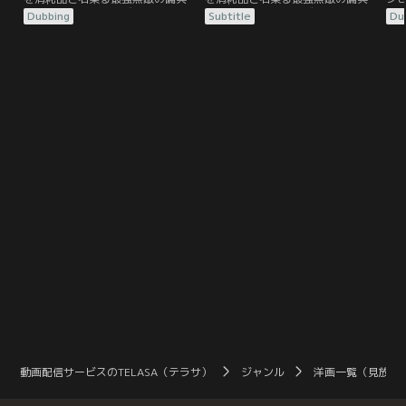
団エクスペンダブルズ。彼らの今回
団エクスペンダブルズ。彼らの今回
球
Dubbing
Subtitle
Du
の仕事は、バルカン半島アルバニア
の仕事は、バルカン半島アルバニア
兵
領の山脈に墜落した輸送機に積まれ
領の山脈に墜落した輸送機に積まれ
るバ
ていたデータボックスの回収。だ
ていたデータボックスの回収。だ
当
が、軍団は邪悪で残忍な指導者ヴィ
が、軍団は邪悪で残忍な指導者ヴィ
つ
ラン率いる謎の武装組織の罠にはま
ラン率いる謎の武装組織の罠にはま
し
り、データを奪われ…。
り、データを奪われ…。
た
獲
動画配信サービスのTELASA（テラサ）
ジャンル
洋画一覧（見放題