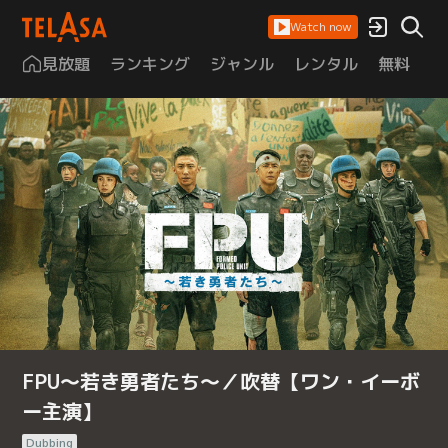
Watch now
見放題
ランキング
ジャンル
レンタル
無料
は
FPU～若き勇者たち～／吹替【ワン・イーボ
ー主演】
Dubbing