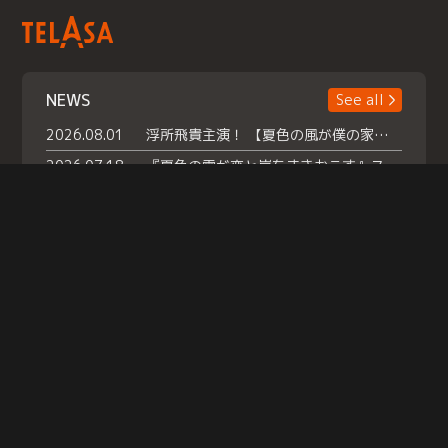
NEWS
See all
2026.08.01
浮所飛貴主演！ 【夏色の風が僕の家にやってきた】 本日よりテラサで独占配信スタート！
2026.07.18
『夏色の雲が恋と嵐をまきおこす』スペシャルメイキング 【Part1】2026年７月18日（土）23時30分～配信スタート！話題のシーンの裏側を大公開！豪華キャスト大集合！ 『武宮家 真夏の家族会議』開催！
2026.07.15
救命医・遥（今田）の《心揺さぶる過去》や、 麻酔科医・権野（船越英一郎）の《謎多きプライベート》など… 《知られざるエピソード》を独占配信！
Help
|
Company Profile
|
Act on Specified Commercial Transactions
|
Terms of Service
|
Privacy Policy
© TELASA CORPORATION, All Rights Reserved.