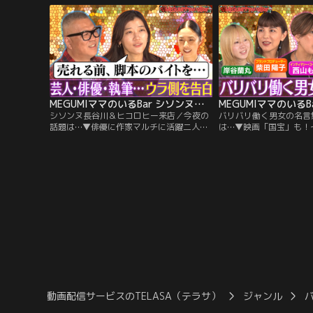
「かっこいい苗字は？」独特すぎるAI活用
▼ふぉ～ゆ～今後の目標
法 ▼作品公開前の不安！作家の本音
▼MEGUMIママ今後の野望
MEGUMIママのいるBar シソンヌ長谷川＆ヒコロヒー来店
シソンヌ長谷川＆ヒコロヒー来店／今夜の
バリバリ働く男女の名言
話題は…▼俳優に作家マルチに活躍二人の
は…▼映画「国宝」も！
本音 ▼ヒコロヒー下積み時代の（秘）バイ
ーディネーターってどん
ト ▼長谷川の豪華人脈は◯◯のおかげ ▼
出産パワフル女性の共通
歌舞伎町でBar購入で事務所が激怒！？
ン ▼名門大学生で実業
▼「休みって何？」MEGUMIママにドン引
▼“楽しい・面白い”人を
き？
▼MEGUMI発案「ラブ
動画配信サービスのTELASA（テラサ）
ジャンル