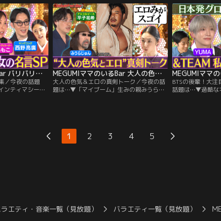
も！
使い方
いやりたい」
MEGUMIママのいるBar バリバリ働く男女の名言集
MEGUMIママのいるBar 大人の色気＆エロの真剣トーク
集／今夜の話題
大人の色気＆エロの真剣トーク／今夜の話
BTSの後輩！大注
インティマシーコ
題は…▼「マイブーム」生みの親みうらじ
話題は…▼過酷な
な仕事？▼仕事に
ゅん最新マイブーム ▼平子の色気ダダ漏れ
神力 ▼9人で共
点（秘）ルーティ
グラビア“エロみ”炸裂にママもキュン ▼グ
リアルな悩み ▼
家！超多忙スケ
ラビア連載20年！こだわりとフェチ視点 ▼
忙し！感謝の言葉に
惹きつけるPR戦略
若作りは古い？まさかの“老け作り” ▼結婚
輩BTSと（秘）告
上等」制作裏話
20年でもラブラブ！夫婦円満の秘訣は◯◯
肌すぎる3人の美
1
2
3
4
5
の相性
バラエティ・音楽一覧（見放題）
バラエティ一覧（見放題）
M