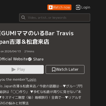
Watch now
Login
EGUMIママのいるBar Travis
apan吉澤＆松倉来店
d on 2026/04/13
21
mins
Official Website
Share
Play
Watch Later
 you the member?
Login
avis Japan吉澤＆松倉来店／今夜の話題は…▼グループ円
秘訣は「◯◯作り」 ▼多忙な松倉が周りに見せない“本
 ▼キスマイ二階堂（秘）箱根旅行！全員で…▼リアルす
SNSの悩みと対策法