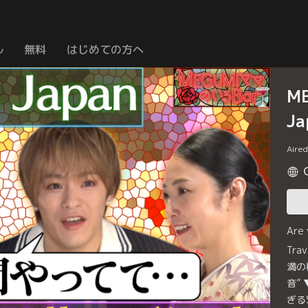
ル
無料
はじめての方へ
M
J
Aire
Are
Tr
満の
音”
ぎる