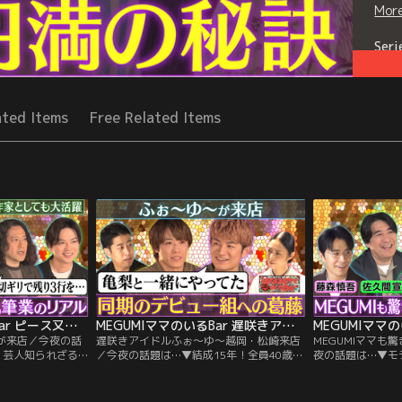
Mor
Seri
ated Items
Free Related Items
MEGUMIママのいるBar ピース又吉＆NEWS加藤が来店
MEGUMIママのいるBar 遅咲きアイドルふぉ～ゆ～越岡・松崎来店
藤が来店／今夜の話
遅咲きアイドルふぉ～ゆ～越岡・松崎来店
MEGUMIママも
・芸人知られざる
／今夜の話題は…▼結成15年！全員40歳！
夜の話題は…▼モ
点とアイデアの生ま
CDデビュー諦めない！▼同期や後輩のデビ
驚きの口説き ▼
続ける連載のリアル
ューを見送る葛藤と本音 ▼アイドルなのに
◯◯禁止」 ▼ヒ
“眩しすぎる後輩”
M-1出場！芸人が嫉妬？▼毒舌芸人SNSの
組の企画術 ▼藤