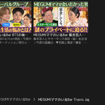
スケジュールギリギリ問題に苦言
MEGUMIママのいるBar BTSの後輩！大注目の＆TEAM来店
MEGUMIママのいるBar 毒舌芸人とろサーモン久保田（秘）私生活
目の＆TEAM来店／今夜の
毒舌芸人とろサーモン久保田（秘）私生活
オーディション努力と精
／今夜の話題は…▼芸風と真逆？募金・ボ
同生活！睡眠・音・風呂…
ランティアの理由とは？▼M-1決勝前の衝
韓国の音楽番組ファンは大
撃行動 ▼全員ライバル！若手芸人への苦言
キュン♡ ▼YUMA、先
▼風呂場で簡単独自トレーニング法 ▼18歳
白にメンバーも嫉妬 ▼美
年下女性との恋愛ぶっ込みに赤面
容ケア術？
EGUMIママのいるBar
MEGUMIママのいるBar Travis Japan吉