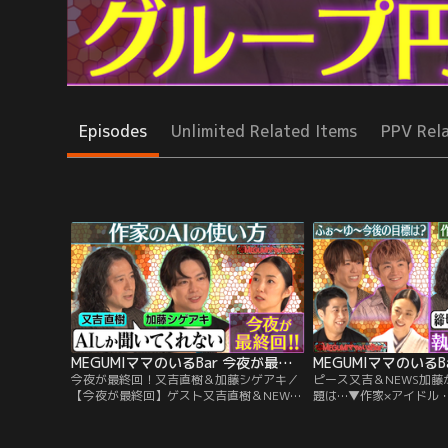
Episodes
Unlimited Related Items
PPV Rel
MEGUMIママのいるBar 今夜が最終回！又吉直樹＆加藤シゲアキ
今夜が最終回！又吉直樹＆加藤シゲアキ／
ピース又吉＆NEWS加
【今夜が最終回】ゲスト又吉直樹＆NEWS
題は…▼作家×アイドル
加藤シゲアキ “作家×芸能活動”のリアル！
ウラ側 ▼作品作りの原
▼孤独な執筆からの華やか現場…頭の切り
れ方 ▼超過酷！追われ
替え問題 ▼「登場人物名どう決める？」
▼執筆後にライブで直面