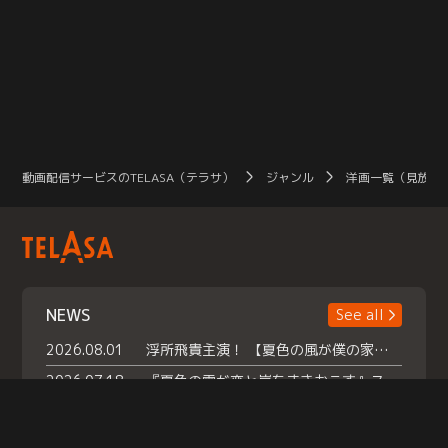
悲
と
む
サ
動画配信サービスのTELASA（テラサ）
ジャンル
洋画一覧（見放題
NEWS
See all
2026.08.01
浮所飛貴主演！ 【夏色の風が僕の家にやってきた】 本日よりテラサで独占配信スタート！
2026.07.18
『夏色の雲が恋と嵐をまきおこす』スペシャルメイキング 【Part1】2026年７月18日（土）23時30分～配信スタート！話題のシーンの裏側を大公開！豪華キャスト大集合！ 『武宮家 真夏の家族会議』開催！
2026.07.15
救命医・遥（今田）の《心揺さぶる過去》や、 麻酔科医・権野（船越英一郎）の《謎多きプライベート》など… 《知られざるエピソード》を独占配信！