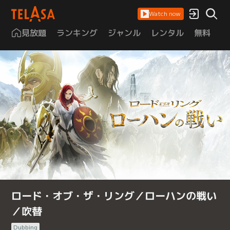
Watch now
見放題
ランキング
ジャンル
レンタル
無料
は
ロード・オブ・ザ・リング／ローハンの戦い
／吹替
Dubbing