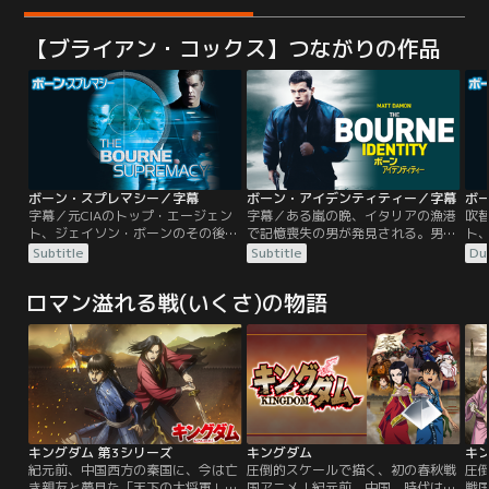
【ブライアン・コックス】つながりの作品
ボーン・スプレマシー／字幕
ボーン・アイデンティティー／字幕
ボ
字幕／元CIAのトップ・エージェン
字幕／ある嵐の晩、イタリアの漁港
吹替
ト、ジェイソン・ボーンのその後を
で記憶喪失の男が発見される。男の
ト
描いた、『ボーン・アイデンティテ
体には口座番号が記されたカプセル
描
Subtitle
Subtitle
Du
ィー』シリーズ第2弾。マット・デ
が埋め込まれていた。男が唯一の手
ィ
イモンとフランカ・ポテンテが続
掛かりであるスイスの銀行に向かう
イ
ロマン溢れる戦(いくさ)の物語
投。記憶が戻らないまま、人目を避
と、金庫にはジェイソン・ボーン名
投
けてマリーとともにインドのゴアで
義の旅券と大金そして拳銃が入って
け
平穏な日々を送っていたジェイソン
いた…。人気作家ロバート・ラドラ
平
は、ある日、暗殺者の存在に気づ
ムの「暗殺者」を映画化。
は
く。
く
キングダム 第3シリーズ
キングダム
キン
紀元前、中国西方の秦国に、今は亡
圧倒的スケールで描く、初の春秋戦
圧
き親友と夢見た「天下の大将軍」を
国アニメ！紀元前、中国。時代は春
戦