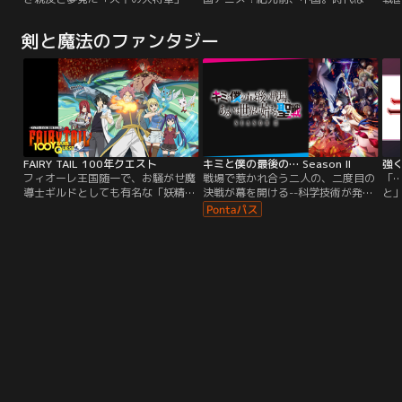
目指す若き千人将・信がいた。かつ
秋戦国時代。西方の国、秦で戦災孤
国
て王都で起きたクーデターに巻き込
児として暮らしていた二人の少年、
で
剣と魔法のファンタジー
まれ、現在の秦王・エイ政と運命的
信と漂の夢は、日々鍛錬を積み、い
の
に出会った信は、自身の夢をかな
つか戦で武功を立てて天下の大将軍
つ
え、エイ政が目指す「中華統一」を
になること。そんな二人にある転機
な
ともに成し遂げるため戦場に身を置
が訪れる。
上
くことになる。戦地で散った師・王
た
騎の死を乗り越え…。
政
戦
FAIRY TAIL 100年クエスト
キミと僕の最後の… Season II
強
フィオーレ王国随一で、お騒がせ魔
戦場で惹かれ合う二人の、二度目の
「
導士ギルドとしても有名な「妖精の
決戦が幕を開ける--科学技術が発達
と
尻尾（フェアリーテイル）」。そこ
した、機械仕掛けの理想郷「帝
「
に所属するナツ・ルーシィ・ハッピ
国」。超常の力・星霊術を駆使
前
ー・グレイ・エルザ・ウェンディ・
し、“魔女の国”と恐れられる「ネビ
中
シャルルの最強パーティーは、旅立
ュリス皇庁」。二国は長きにわたる
い
ちの時を迎えようとしていた。目指
戦争を続けてきた--。帝国の最高戦
魔
す先は遥か北の大地・ギルティナに
力イスカと皇庁の王女にして“氷禍
激
あるという世界最古の魔導士ギルド
の魔女”アリスリーゼは、激闘の中
が
「魔陣の竜（マギア・ドラゴ
で互いの素顔に触れ、その生き方と
く
ン）」。黒魔導士ゼレフや…。
理想に惹かれ合う好敵手となった。
き
深
目
だ
遡
会