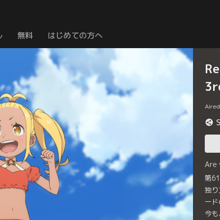
ル
無料
はじめての方へ
R
3r
Aire
Are
第6
独り
ード
今も