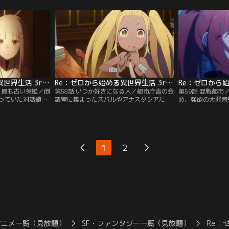
たスバルは、鎖で
かえ、彼女を自らの花嫁だと話すレグル
数十に及ぶプリス
スベルを救おうと
ス。シリウスはエミリアを焼き尽くすた
っていた。その惨
知れぬ恐怖に襲わ
め、レグルスごと再び滝のような炎を浴び
刀を持った巨漢に
がら、必死に体を
せる。一方、ミューズ商会へと向かうオッ
徒が二人の前に立
耳に響いたの
トーの目の前で…。
Re：ゼロから始める異世界生活 3rd season 第57話
Re：ゼロから始める異世界生活 3rd season 第58話
と最も古い英雄／倒
第58話 いつか好きになる人／都市庁舎の会
第59話 混戦都
っていた対話鏡を
議室に集まったスバルやアナスタシアた
め、強欲の大罪司
けると鏡が光り始
ち。そこにラインハルトたちも駆けつけ、
たスバルとライン
繋がる。想定外の
スバルたちは魔女教が要求している4つの
リシラとリリアナ
、大罪司教たちの
ことについて話し始める。魔女の遺骨、銀
ィールとヴィルヘ
ってほしいなど
髪の乙女、人工精霊についてはある程度わ
リウスとリカード
リア。スバルたち
かっているが、叡智の書についての手がか
教の元へと向かい
1
2
リアからの言伝を
りはなく、実在するのかどうかも含めて、
の火蓋が切って落
頭を悩ませる一同。
書回収のために単
は…。
アニメ一覧（見放題）
SF・ファンタジー一覧（見放題）
Re：