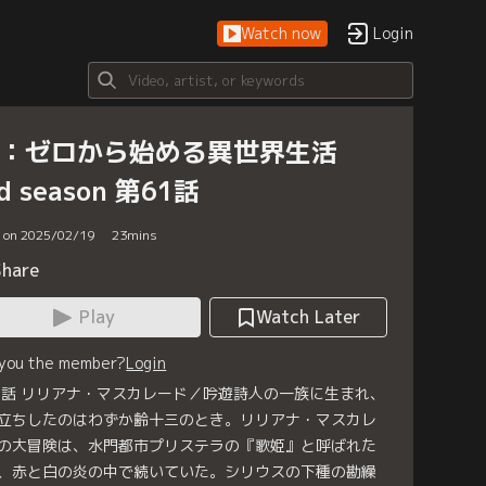
Watch now
Login
e：ゼロから始める異世界生活
d season 第61話
d on 2025/02/19
23
mins
Share
Play
Watch Later
 you the member?
Login
1話 リリアナ・マスカレード／吟遊詩人の一族に生まれ、
立ちしたのはわずか齢十三のとき。リリアナ・マスカレ
の大冒険は、水門都市プリステラの『歌姫』と呼ばれた
、赤と白の炎の中で続いていた。シリウスの下種の勘繰