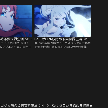
テラの衛兵たちが横たわ
するエミリアは着替えを持ってきた百八十
劇を起こした二振りの大
四番と呼ばれる女性にレグルスのことを聞
片刃の剣を持った魔女教
く。都市庁舎の屋上でクルシュと共にロイ
ち塞がる。
と交戦していたスバルは、ユリウスに戦い
を託し、放送用のミーティアの下へ急ぐ。
Re：ゼロから始める異世界生活 3rd season 第59話
Re：ゼロから始める異世界生活 3rd season 第60話
市／エミリアを取り戻すた
第60話 強欲攻略戦／アナスタシアたちが残
教レグルスの元に向かっ
る都市庁舎に姿を現したのは色欲の大罪司
ハルト。彼らに続き、プ
教カペラだった。龍の血に苦しむクルシュ
は四番街の憤怒、ガーフ
をどうすれば治せるか問うフェリスだった
ルムは一番街の色欲、ユ
が、カペラがまともに応対するはずもな
は二番街の暴食の大罪司
く、拘束されてしまう。一方、三番街では
、制御塔四ヶ所同時攻略
ラインハルトとレグルスによる最強対無敵
とされる。一方、叡智の
の戦いが本格化していた。
独行動中のオットー
ゼロから始める異世界生活 3rd
Re：ゼロから始める異世界生活 3rd se