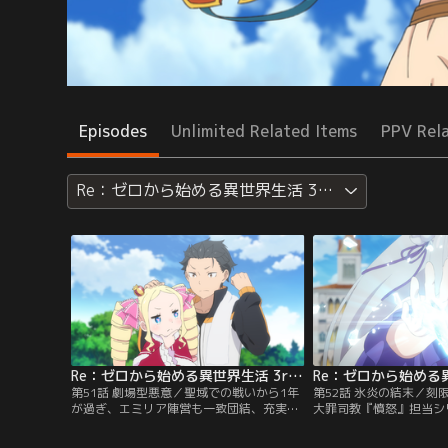
Episodes
Unlimited Related Items
PPV Rel
Re：ゼロから始める異世界生活 3rd season
Re：ゼロから始める異世界生活 3rd season 第51話
第51話 劇場型悪意／聖域での戦いから1年
第52話 氷炎の結末／刻
が過ぎ、エミリア陣営も一致団結、充実し
大罪司教『憤怒』担当シ
た日々を送っていたスバル。しかし平穏な
ンティによって、訳の分
日常は、1枚の書状によって終わりを告げ
奪われたスバル。シリウ