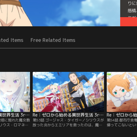
りに
感情
歩だ
Seri
ated Items
Free Related Items
Re：ゼロから始める異世界生活 3rd season 第52話
Re：ゼロから始める異世界生活 3rd season 第53話
限塔に現れた魔女教
第53話 ゴージャス・タイガー／シリウスが
第54話 都市庁
リウス・ロマネコ
放った炎からエミリアを救ったのは、魔女
帰ってこないとい
からぬままに命を
教大罪司教『強欲』担当レグルス・コルニ
して、都市庁舎前
スの凶行を阻止す
アスだった。気を失ったエミリアを抱きか
フィールとミミ。