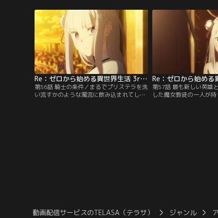
る。アナスタシアの使者としてやってきた
べく、刻限塔へと向かっ
ヨシュアとミミによって届けられたのは、
拘束されていた少年・ル
水門都市プリステラへの招待状。そこには
するが、突如として言い
パックの新たな依代として、エミリアが探
れる。震える足を押えな
していた魔晶石を持つ商人がいるという。
支えようとするスバルの
は…。
Re：ゼロから始める異世界生活 3rd season 第56話
第56話 騎士の条件／まるでプリステラを洗
第57話 最も新しい英雄
い流すかのような濁流に飲み込まれてしま
した魔女教徒の一人が持
い、気を失ったスバルが目を覚ますと、そ
手に取ったアル。蓋を開
こにはプリシラとリリアナの姿があった。
め、偶然にもエミリアと
スバルを拾い上げた二人から伝えられたの
事態に驚くアルに対して
は、放送用のミーティアを通じて、カペラ
居場所やベアトリスを守
が告げた魔女教の新たな要求。スバルは怒
様々なことを伝えるエミ
りに震え、負けてられるかと吠える。
の下に戻ったアルがエミ
果たすと…。
動画配信サービスのTELASA（テラサ）
ジャンル