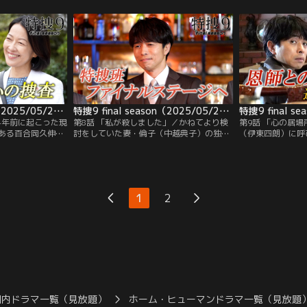
、青柳靖（吹越
が発生。特捜班班長の浅輪直樹（井ノ原快
浩正）とばったり
正）、高尾由真
彦）は、彼らの結婚式を担当するウェディ
る車のガソリンが
、絶命した悠人は
ング・プランナーの星野七美（加藤夏希）
人は村で一泊する
いていた赤ちゃん
に確認するが、名簿には広瀬の名前はなか
んと宿泊する旅館
とが分かった。
った。
を楽しめない」と
特捜9 final season（2025/05/21放送分） 第07話
特捜9 final season（2025/05/28放送分） 第08話
4年前に起こった現
第8話 「私が殺しました」／かねてより検
第9話 「心の居
ある百合岡久伸
討をしていた妻・倫子（中越典子）の独立
（伊東四朗）に呼
発見される。班長
問題だったが、夫である特捜班班長の浅輪
入りだという昭和
）、村瀬（小宮
直樹（井ノ原快彦）が見守る中、無事に物
茶店「何者でもな
、青柳靖（吹越
件の契約を完了させることに。ほっとした
班長の浅輪直樹（
正）、高尾由真
のもつかの間、二人にお茶を出そうとした
「ここでは、職業
ンバーが捜査にあ
不動産会社アルバイトの一色成美（佐々木
い。居場所みたい
1
2
包丁はプロが使う
史帆）の不手際で、契約書に飲み物をこぼ
すと、女子高生か
してしまう事態に。
男…。
国内ドラマ一覧（見放題）
ホーム・ヒューマンドラマ一覧（見放題