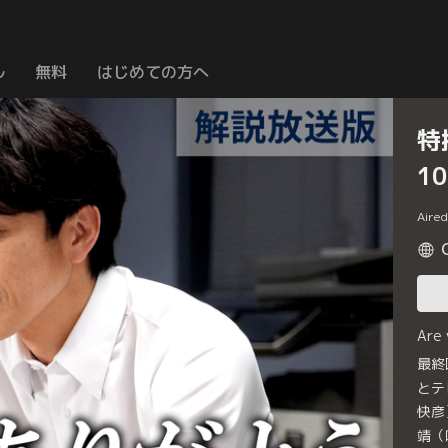
ル
無料
はじめての方へ
特
1
Aire
Are
最終
とテ
快彦
靖（