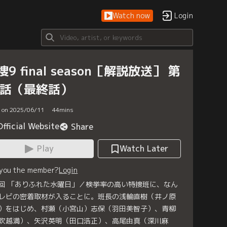
Watch now
Login
捜9 final season［解説放送］ 第
0話（最終話）
d on 2025/06/11
44
mins
Official Website
Share
Play
Watch Later
 you the member?
Login
回 「ありふれた水曜日」／検挙率の高い特捜班に、なん
レビの密着取材が入ることに。班長の浅輪直樹（井ノ原
）をはじめ、村瀬（小宮山）志保（羽田美智子）、青柳
吹越満）、矢沢英明（田口浩正）、高尾由真（深川麻