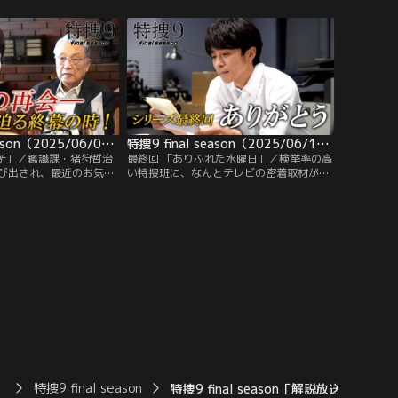
遭遇。しかも、彼らの乗
に出向くことになった矢沢英明（田口浩
足りなくなりそうで、二
正）は、特捜班内でも心ここにあらず
ことになったのだが、な
で…。そんな中、とあるアパートに空き巣
まで同じで由真は「休暇
に入っていた男・小澤晃一（田口浩正／二
心底がっかりする。
役）は…。
特捜9 final season（2025/06/04放送分） 第09話
特捜9 final season（2025/06/11放送分） 第10話（最終話）
場所」／鑑識課・猪狩哲治
最終回 「ありふれた水曜日」／検挙率の高
び出され、最近のお気に
い特捜班に、なんとテレビの密着取材が入
レトロの雰囲気を醸す喫
ることに。班長の浅輪直樹（井ノ原快彦）
い」にやってきた特捜班
をはじめ、村瀬（小宮山）志保（羽田美智
井ノ原快彦）。猪狩から
子）、青柳靖（吹越満）、矢沢英明（田口
も肩書も年齢も関係な
浩正）、高尾由真（深川麻衣）らメンバー
なもの」と説明され見渡
はインタビューを受けるも、それぞれに緊
らサラリーマン風の
張の面持ちで…。
）
特捜9 final season
特捜9 final season［解説放送］ 第1