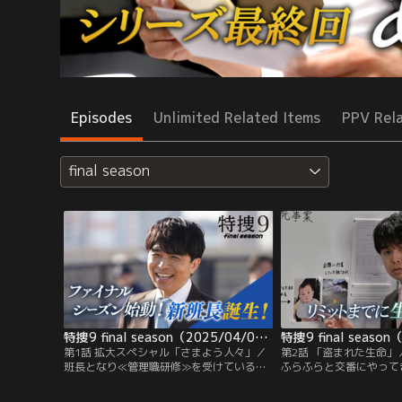
Episodes
Unlimited Related Items
PPV Rel
final season
特捜9 final season（2025/04/09放送分） 第01話
第1話 拡大スペシャル「さまよう人々」／
第2話 「盗まれた生命
班長となり≪管理職研修≫を受けている浅
ふらふらと交番にやって
輪直樹（井ノ原快彦）は、同じく研修中の
人（東ヨシアキ）の腕に
刑事・近藤由紀夫（駿河太郎）と出会う。
んが抱かれていた。その