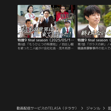
居合わせた国木田誠二（中村梅雀）による
山）志保（羽田美智子）
と、近藤は特命捜査6係の係長で、同じリ
満）、矢沢英明（田口浩
ーダーでも直樹とは真逆のタイプだとい
（深川麻衣）らの捜査で
う。
他殺の可能性があり、抱
は彼の子どもではないこ
特捜9 final season（2025/05/14放送分） 第06話
第6話 「もうひとつの特捜班」／目出し帽
第7話 「ガラスの絆」／
を被った二人組がIT会社社長・茂木邦彦
職議員襲撃事件の犯人で
（小久保寿人）の家に押し入り、邦彦を撲
（水野智則）が刺殺体で
殺。妻の涼子（森迫永依）の首を絞めて気
の浅輪直樹（井ノ原快彦
絶させるという強盗殺人事件が発生する。
山）志保（羽田美智子）
近隣の防犯カメラに映っていたのは傷害致
満）、矢沢英明（田口浩
死事件の前科がある夕川樹（福山翔大）
（深川麻衣）ら特捜班メ
で、涼子によると樹は生き別れた実兄だと
たると、凶器に使われた
言う。
メーカーのもので…。
動画配信サービスのTELASA（テラサ）
ジャンル