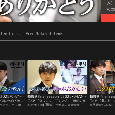
衣）
の面
Mor
Seri
ated Items
Free Related Items
特捜9 final season（2025/04/16放送分） 第02話
特捜9 final season（2025/04/23放送分） 第03話
」／頭から血を流し
第3話 「偽りのウェディング」／新郎の高
第4話 「罪の村
きた男・市ノ瀬悠
村裕樹（時任勇気）と新婦の泉絵里奈（能
自然豊かなある村
は男の子の赤ちゃ
條愛未）の結婚式に列席予定だった広瀬大
（深川麻衣）。し
後、村瀬（小宮
介（高野光希）が刺殺体で発見される事件
帰りの青柳靖（吹