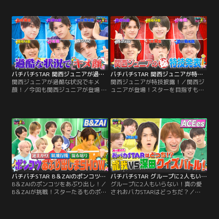
戦！ 大袈裟マン・深田が今回も場を
が互いに作品を製作！目利き力を発
かき乱す？ さらに、新生やらかし王
揮しどれがプロの作品かを見極め
も誕生！？ スターになるのは誰？
る！さらに小説のプロとしてNEWS
加藤シゲアキも登場！果たしてKEY
TO LITに目利き力はあるのか！？
バチバチSTAR 関西ジュニアが過酷な状況でキメ顔！
バチバチSTAR 関西ジュニアが特技披露！
関西ジュニアが過酷な状況でキメ
関西ジュニアが特技披露！／関西ジ
顔！／今回も関西ジュニアが登場 足
ュニアが登場！スターを目指すもの
ツボ、ゴムぱっちん、強風と 過酷な
にとって目を引く特技は重要！注目
状況でキメ顔に挑戦！バチバチSTAR
の関西ジュニア6人が タップダン
に選ばれるのは誰だ！？
ス・ゴルフリフティングなど特技を
披露！バチバチSTARに選ばれるのは
誰だ！？
バチバチSTAR B＆ZAIのポンコツをあぶり出し！
バチバチSTAR グループに2人もいらない！真の愛されおバカSTARはどっちだ？
B＆ZAIのポンコツをあぶり出し！／
グループに2人もいらない！真の愛
B＆ZAIが挑戦！スターたるものポン
されおバカSTARはどっちだ？／
コツであってはならない！番組が独
ACEes＆阿達慶が挑戦！グループに
自で集めたB＆ZAIのポンコツ情報を
おバカキャラは2人もいらない！小
もとに 本当かどうかを実証！逆上が
学生レベルの一般常識クイズで珍回