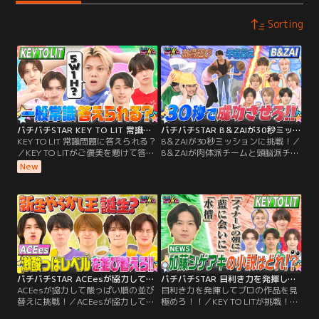
Sorting
バチバチSTAR KEY TO LIT 常識問題に答えられる？
バチバチSTAR B＆ZAIが30秒ミッションに挑戦！
KEY TO LIT 常識問題に答えられる？
B＆ZAIが30秒ミッションに挑戦！／
／KEY TO LITがご褒美を懸けて答え
B＆ZAIが肉体派チームと頭脳派チー
られて当然の一般常識問題に挑戦！
ムに分かれ 「早着替え」「絵しりと
New
中にはSTARTOの先輩に関する問題
り」「片付け」「お湯運び」 4種目
も！スターになるのは誰？
のミッションに30秒で挑戦！ スター
になるのは誰？
バチバチSTAR ACEesが協力して酸っぱい順の並び替えに挑戦！
バチバチSTAR 目利き力を発揮してプロの作品を見極めろ！！
ACEesが協力して酸っぱい順の並び
目利き力を発揮してプロの作品を見
替えに挑戦！／ACEesが協力して酸
極めろ！！／KEY TO LITが挑戦！書
っぱい順に並べる激酸っぱ5に挑
道、華道、小説のプロとKEY TO LIT