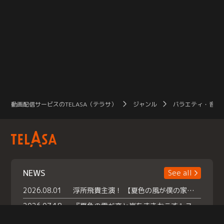
動画配信サービスのTELASA（テラサ）
ジャンル
バラエティ・音楽
NEWS
See all
2026.08.01
浮所飛貴主演！ 【夏色の風が僕の家にやってきた】 本日よりテラサで独占配信スタート！
2026.07.18
『夏色の雲が恋と嵐をまきおこす』スペシャルメイキング 【Part1】2026年７月18日（土）23時30分～配信スタート！話題のシーンの裏側を大公開！豪華キャスト大集合！ 『武宮家 真夏の家族会議』開催！
2026.07.15
救命医・遥（今田）の《心揺さぶる過去》や、 麻酔科医・権野（船越英一郎）の《謎多きプライベート》など… 《知られざるエピソード》を独占配信！