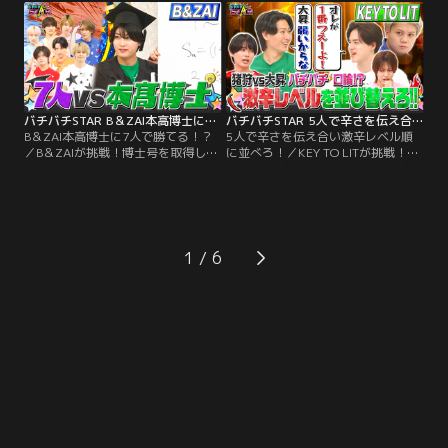
りが出来ない！？紙飛行機が飛ばせ
答続出！龍我と深田はどう答えるの
ない！？果たして一体誰が！？
か！？真の愛されおバカSTARになる
のはどっちだ！？
バチバチSTAR B＆ZAI本高博士に7人で勝てる！？
バチバチSTAR 5人で辛さを伝え合い激辛レベル順に並べろ！
B＆ZAI本高博士に7人で勝てる！？
5人で辛さを伝え合い激辛レベル順
／B＆ZAIが挑戦！博士号を取得した
に並べろ！／KEY TO LITが挑戦！自
本高博士に7人が協力して挑む！一
分はどの辛さレベル？お互いに辛さ
見難しそうな問題に対して本高博士
を伝え合い、番組特製の激辛ジュー
が簡単な解き方を披露！
ス＆激辛スンドゥブを正しいレベル
順に並び替えられるか！？
1