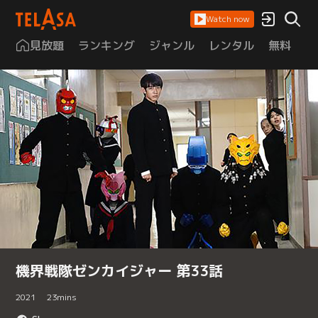
Watch now
見放題
ランキング
ジャンル
レンタル
無料
は
機界戦隊ゼンカイジャー 第33話
2021
23
mins