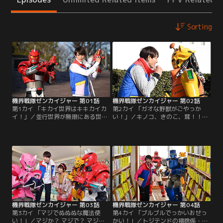
Sorting
機界戦隊ゼンカイジャー 第01話
機界戦隊ゼンカイジャー 第02話
第1カイ 「キカイ世界はキキカイカ
第2カイ 「ガオな野獣がごやっか
イ！」／並行世界が無限にある世
い！」／キノコ、きのこ、茸！！突
界。そんな無数の世界が、突如悪の
如として世界に、キノコがあふれだ
組織「トジテンド」の魔の手に堕ち
した。一方、初の変身を決め見事に
てしまう。唯一残ったのは、主人
トジテンドの襲撃を退けたゼンカイ
公“五色田介人”の生きる世界。介人
ジャー。残るギアトリンガーはあと
の住む世界と、「トジテンド」が君
3つ。広場にはメンバーを集めよう
臨する世界「キカイトピア」が、何
と元気に駆け回る介人に心を奪わ
故か混ざり合ってしまったのだっ
れ、接近を図る一人のキカイノイ
た。しかし「キカイトピア」の住人
ド・ガオーンの姿があった。…そし
キカイノイドたちと…。
て忘れたころに牙をむくトジテン
ド！
機界戦隊ゼンカイジャー 第03話
機界戦隊ゼンカイジャー 第04話
第3カイ 「マジでぬぬぬな魔法使
第4カイ 「ブルブルでっかいおせっ
い！」／マジか？ マジで？ マジ
かい！」／トジテンドの掃除係・ブ