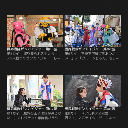
だ？キノコを退け、アイスブレイク
ルーンは抱えた疑問を胸に、幹部イ
の間もなく今度は氷！絶賛メンバー
ジルデに問いかける。しかし、返っ
募集中のゼンカイジャー。コオリワ
てきたのは質問への答えではなく
ルドの力によって凍ってしまった世
ー。”知ってしまった”ことで追わ
界で出会ったのは占いオタクだけど
れ、ブルーンはトジテンドを飛び出
人見知り全開！のマジーヌであっ
すことに。一方、街では不思議なゴ
た。「一緒に戦おう！」キカイ、キ
ングが鳴り響き、人々がいたるとこ
ノコ、コオリと、目まぐるしい変化
ろでボクシングをし始める。ボクシ
の世界。ぬぬぬと不安な…。
ングワルドに対峙する…。
機界戦隊ゼンカイジャー 第05話
機界戦隊ゼンカイジャー 第06話
第5カイ 「握り握られスシ大会！」
第6カイ 「不快不可解ゴミあつか
／5人揃ったゼンカイジャー！しか
い！」／「ブルーンちゃん、ちょっ
しトジテンドの掃除係だったブルー
と助けて～」カラフルにヤツデの声
ンから、思いがけず両親の名を聞く
が響く。マジーヌの片付けられなさ
介人。母ちゃんと父ちゃんは、もし
が爆発し同室のヤツデはなかなかお
かしてトジテンドにいる‥‥！？そ
困りモードの様子…。一方そのこ
んな油断をスシワルドに見透かさ
ろ、ブルーンは図書館に立ち寄って
れ、介人とジュランは寿司として握
いた。たくさんの本を手にホクホク
られてしまう。同じく握られ苦しむ
の彼の眼前に広がっていたのは、う
人々に、自責の念を感じる介人。両
ずたかく積まれたゴミの山！？ゼン
親のことばかり気を取られて…。
カイジャーが駆けつけると…。
機界戦隊ゼンカイジャー 第07話
機界戦隊ゼンカイジャー 第08話
第7カイ 「魔界の王子は気がみじか
第8カイ 「ドアtoドアで別世
い！」／トジテンド軍隊長バラシタ
界？！」／ステイシーザーによって
ラを父と呼んだ青年、ステイシー。
次々に繰り出されるスーパー戦隊の
その目的は！？ 正体は！？考える間
巨大ロボ。その数と技でジュランた