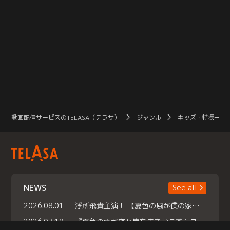
動画配信サービスのTELASA（テラサ）
ジャンル
キッズ・特撮一覧
NEWS
See all
2026.08.01
浮所飛貴主演！ 【夏色の風が僕の家にやってきた】 本日よりテラサで独占配信スタート！
2026.07.18
『夏色の雲が恋と嵐をまきおこす』スペシャルメイキング 【Part1】2026年７月18日（土）23時30分～配信スタート！話題のシーンの裏側を大公開！豪華キャスト大集合！ 『武宮家 真夏の家族会議』開催！