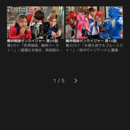
もなく、ゼンカイジャーは彼の襲撃
ちを圧倒していくものの、決定的な
を受ける。ヒトかキカイかも分から
攻撃の直前でその姿は消えていっ
ぬ相手との戦いに惑うガオーン。思
た。地上では息子の戦場デビュー祝
わぬライバルの出現、仲間の葛藤。
いにと、バラシタラがドアワルドを
そのとき介人は何を想うのか--。そ
連れてやってくる。怪人の能力によ
して現るレジェンド戦隊、レジェン
って散り散りになってしまったゼン
ドロボの数々！！
カイジャー。戻ろうとドアを…。
機界戦隊ゼンカイジャー 第09話
機界戦隊ゼンカイジャー 第10話
第9カイ 「世界海賊、愉快ツーカ
第10カイ 「お昼も夜でもブルースカ
イ！」／暗雲引き裂き、突如現れた
イ！」／街中でトジテンドと遭遇し
金色戦士ツーカイザー。歌声響かす
たツーカイ一家ご一行。介人との約
彼の名は、ゾックス・ゴールドツイ
束を守り海賊行為は自制しているも
カー！妹のフリント、双子の弟カッ
のの、巻き込まれた一般人への配慮
タナー・リッキーを引き連れ世界海
はやっぱり皆無。そんな姿を目にし
賊ゴールドツイカー一家、派手に上
た疑問いっぱいの介人はついに彼ら
陸！今回彼らが狙うお宝は、宇宙最
の根城、空飛ぶ戦艦に乗り込んだ。
1
高の柏餅。至高のカシワモチ、必ず
ゼンカイジャーと界賊一家、微妙～
モノにしてみせる……！そんな一家
な関係性に夜明けは来るのか！？と
に負けず劣らず…。
いうか、今日は…。