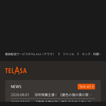
動画配信サービスのTELASA（テラサ）
ジャンル
キッズ・特撮一覧
NEWS
See all
2026.08.01
浮所飛貴主演！ 【夏色の風が僕の家にやってきた】 本日よりテラサで独占配信スタート！
2026.07.18
『夏色の雲が恋と嵐をまきおこす』スペシャルメイキング 【Part1】2026年７月18日（土）23時30分～配信スタート！話題のシーンの裏側を大公開！豪華キャスト大集合！ 『武宮家 真夏の家族会議』開催！