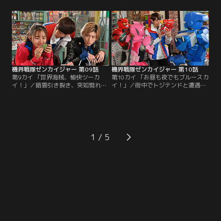
もなく、ゼンカイジャーは彼の襲撃
ちを圧倒していくものの、決定的な
を受ける。ヒトかキカイかも分から
攻撃の直前でその姿は消えていっ
ぬ相手との戦いに惑うガオーン。思
た。地上では息子の戦場デビュー祝
わぬライバルの出現、仲間の葛藤。
いにと、バラシタラがドアワルドを
そのとき介人は何を想うのか--。そ
連れてやってくる。怪人の能力によ
して現るレジェンド戦隊、レジェン
って散り散りになってしまったゼン
ドロボの数々！！
カイジャー。戻ろうとドアを…。
機界戦隊ゼンカイジャー 第09話
機界戦隊ゼンカイジャー 第10話
第9カイ 「世界海賊、愉快ツーカ
第10カイ 「お昼も夜でもブルースカ
イ！」／暗雲引き裂き、突如現れた
イ！」／街中でトジテンドと遭遇し
金色戦士ツーカイザー。歌声響かす
たツーカイ一家ご一行。介人との約
彼の名は、ゾックス・ゴールドツイ
束を守り海賊行為は自制しているも
カー！妹のフリント、双子の弟カッ
のの、巻き込まれた一般人への配慮
タナー・リッキーを引き連れ世界海
はやっぱり皆無。そんな姿を目にし
賊ゴールドツイカー一家、派手に上
た疑問いっぱいの介人はついに彼ら
陸！今回彼らが狙うお宝は、宇宙最
の根城、空飛ぶ戦艦に乗り込んだ。
1
高の柏餅。至高のカシワモチ、必ず
ゼンカイジャーと界賊一家、微妙～
モノにしてみせる……！そんな一家
な関係性に夜明けは来るのか！？と
に負けず劣らず…。
いうか、今日は…。