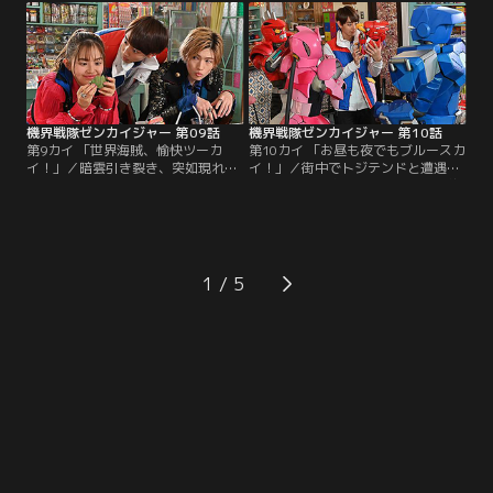
を受ける。ヒトかキカイかも分から
攻撃の直前でその姿は消えていっ
ぬ相手との戦いに惑うガオーン。思
た。地上では息子の戦場デビュー祝
わぬライバルの出現、仲間の葛藤。
いにと、バラシタラがドアワルドを
そのとき介人は何を想うのか--。そ
連れてやってくる。怪人の能力によ
して現るレジェンド戦隊、レジェン
って散り散りになってしまったゼン
ドロボの数々！！
カイジャー。戻ろうとドアを…。
機界戦隊ゼンカイジャー 第09話
機界戦隊ゼンカイジャー 第10話
第9カイ 「世界海賊、愉快ツーカ
第10カイ 「お昼も夜でもブルースカ
イ！」／暗雲引き裂き、突如現れた
イ！」／街中でトジテンドと遭遇し
金色戦士ツーカイザー。歌声響かす
たツーカイ一家ご一行。介人との約
彼の名は、ゾックス・ゴールドツイ
束を守り海賊行為は自制しているも
カー！妹のフリント、双子の弟カッ
のの、巻き込まれた一般人への配慮
タナー・リッキーを引き連れ世界海
はやっぱり皆無。そんな姿を目にし
賊ゴールドツイカー一家、派手に上
た疑問いっぱいの介人はついに彼ら
陸！今回彼らが狙うお宝は、宇宙最
の根城、空飛ぶ戦艦に乗り込んだ。
1
高の柏餅。至高のカシワモチ、必ず
ゼンカイジャーと界賊一家、微妙～
モノにしてみせる……！そんな一家
な関係性に夜明けは来るのか！？と
に負けず劣らず…。
いうか、今日は…。