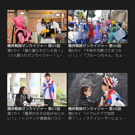
の間もなく今度は氷！絶賛メンバー
ジルデに問いかける。しかし、返っ
募集中のゼンカイジャー。コオリワ
てきたのは質問への答えではなく
ルドの力によって凍ってしまった世
ー。”知ってしまった”ことで追わ
界で出会ったのは占いオタクだけど
れ、ブルーンはトジテンドを飛び出
人見知り全開！のマジーヌであっ
すことに。一方、街では不思議なゴ
た。「一緒に戦おう！」キカイ、キ
ングが鳴り響き、人々がいたるとこ
ノコ、コオリと、目まぐるしい変化
ろでボクシングをし始める。ボクシ
の世界。ぬぬぬと不安な…。
ングワルドに対峙する…。
機界戦隊ゼンカイジャー 第05話
機界戦隊ゼンカイジャー 第06話
第5カイ 「握り握られスシ大会！」
第6カイ 「不快不可解ゴミあつか
／5人揃ったゼンカイジャー！しか
い！」／「ブルーンちゃん、ちょっ
しトジテンドの掃除係だったブルー
と助けて～」カラフルにヤツデの声
ンから、思いがけず両親の名を聞く
が響く。マジーヌの片付けられなさ
介人。母ちゃんと父ちゃんは、もし
が爆発し同室のヤツデはなかなかお
かしてトジテンドにいる‥‥！？そ
困りモードの様子…。一方そのこ
んな油断をスシワルドに見透かさ
ろ、ブルーンは図書館に立ち寄って
れ、介人とジュランは寿司として握
いた。たくさんの本を手にホクホク
られてしまう。同じく握られ苦しむ
の彼の眼前に広がっていたのは、う
人々に、自責の念を感じる介人。両
ずたかく積まれたゴミの山！？ゼン
親のことばかり気を取られて…。
カイジャーが駆けつけると…。
機界戦隊ゼンカイジャー 第07話
機界戦隊ゼンカイジャー 第08話
第7カイ 「魔界の王子は気がみじか
第8カイ 「ドアtoドアで別世
い！」／トジテンド軍隊長バラシタ
界？！」／ステイシーザーによって
ラを父と呼んだ青年、ステイシー。
次々に繰り出されるスーパー戦隊の
その目的は！？ 正体は！？考える間
巨大ロボ。その数と技でジュランた
もなく、ゼンカイジャーは彼の襲撃
ちを圧倒していくものの、決定的な