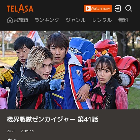
Watch now
見放題
ランキング
ジャンル
レンタル
無料
は
機界戦隊ゼンカイジャー 第41話
2021
23
mins