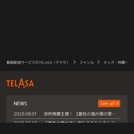
動画配信サービスのTELASA（テラサ）
ジャンル
キッズ・特撮一覧
NEWS
See all
2026.08.01
浮所飛貴主演！ 【夏色の風が僕の家にやってきた】 本日よりテラサで独占配信スタート！
2026.07.18
『夏色の雲が恋と嵐をまきおこす』スペシャルメイキング 【Part1】2026年７月18日（土）23時30分～配信スタート！話題のシーンの裏側を大公開！豪華キャスト大集合！ 『武宮家 真夏の家族会議』開催！
2026.07.15
救命医・遥（今田）の《心揺さぶる過去》や、 麻酔科医・権野（船越英一郎）の《謎多きプライベート》など… 《知られざるエピソード》を独占配信！