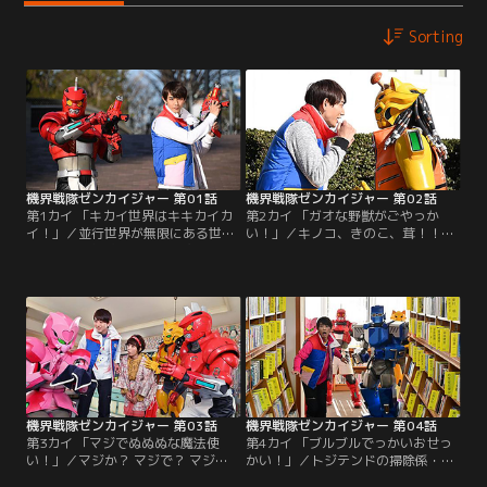
Sorting
機界戦隊ゼンカイジャー 第01話
機界戦隊ゼンカイジャー 第02話
第1カイ 「キカイ世界はキキカイカ
第2カイ 「ガオな野獣がごやっか
イ！」／並行世界が無限にある世
い！」／キノコ、きのこ、茸！！突
界。そんな無数の世界が、突如悪の
如として世界に、キノコがあふれだ
組織「トジテンド」の魔の手に堕ち
した。一方、初の変身を決め見事に
てしまう。唯一残ったのは、主人
トジテンドの襲撃を退けたゼンカイ
公“五色田介人”の生きる世界。介人
ジャー。残るギアトリンガーはあと
の住む世界と、「トジテンド」が君
3つ。広場にはメンバーを集めよう
臨する世界「キカイトピア」が、何
と元気に駆け回る介人に心を奪わ
故か混ざり合ってしまったのだっ
れ、接近を図る一人のキカイノイ
た。しかし「キカイトピア」の住人
ド・ガオーンの姿があった。…そし
キカイノイドたちと…。
て忘れたころに牙をむくトジテン
ド！
機界戦隊ゼンカイジャー 第03話
機界戦隊ゼンカイジャー 第04話
第3カイ 「マジでぬぬぬな魔法使
第4カイ 「ブルブルでっかいおせっ
い！」／マジか？ マジで？ マジ
かい！」／トジテンドの掃除係・ブ
だ？キノコを退け、アイスブレイク
ルーンは抱えた疑問を胸に、幹部イ