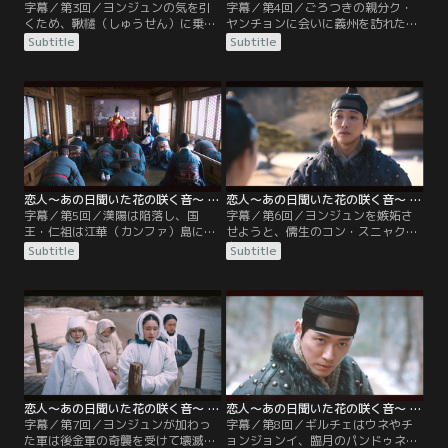
字幕／第3回／ヨンジュンの気を引
字幕／第4回／ごろつきの親分ク・
くため、鞦韆（しゅうせん）に乗る
ヤンチョンに会いに義州を訪れたジ
ギルチェ。しかし、バランスを崩し
ャンヒョンは、そこでごろつき同士
Subtitle
Subtitle
てしまい、体は宙へと投げ出され
のあいだで起きたある事件に遭遇。
る。そんなギルチェを抱きとめたの
一方、ヌングン里では、ソンチュと
は、あのジャンヒョンだった。礼も
イランの婚礼が行われる。義州から
言わず素っ気ない態度のギルチェに
戻ったジャンヒョンたちも祝宴に参
あきれるジャンヒョン。その夜、ギ
加し、歌い手のリャンウムはそこで
ルチェはヨンジュンの気持ちを確か
歌声を披露する。そんな中、ギルチ
めるが、ウネには自分しかいないと
ェはヨンジュンに唇をささげようと
言われてショックを受ける。
ある作戦を実行するが…。
恋人～あの日聞いた花の咲く音～ 第05話／字幕
恋人～あの日聞いた花の咲く音～ 第06話／字幕
字幕／第5回／漢陽は陥落し、国
字幕／第6回／ヨンジュンを嫉妬さ
王・仁祖は江華（カンファ）島に逃
せようと、儒生のコン・スニャクが
れる時間もなく南漢山（ナマンサ
自分に求婚するよう仕向けたギルチ
Subtitle
Subtitle
ン）城へ籠城。ヌングン里の儒生た
ェ。しかし、嫉妬するどころか自分
ちは、「勇敢な儒生は出征を志願し
の縁談にまったく関心がないヨンジ
国恩に報いよ」という王命を受け
ュンの様子に、ギルチェはショック
る。ヨンジュンはさっそく義兵を募
を受ける。そんな彼女を見たジャン
るが、民を捨てて逃げた王をなぜ救
ヒョンはその夜、村の娘たちの将来
わなければならないのかと断るジャ
を考えて出征前に婚礼せず、先延ば
ンヒョン。
しにしたらどうかと儒生たちに提案
し…。
恋人～あの日聞いた花の咲く音～ 第07話／字幕
恋人～あの日聞いた花の咲く音～ 第08話／字幕
字幕／第7回／ヨンジュンが加わっ
字幕／第8回／ギルチェはウネやチ
た軍は後金軍の奇襲を受けて壊滅。
ョンジョンイ、臨月のパンドゥネと