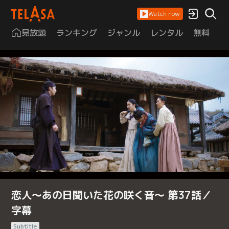
Watch now
見放題
ランキング
ジャンル
レンタル
無料
は
恋人～あの日聞いた花の咲く音～ 第37話／
字幕
Subtitle