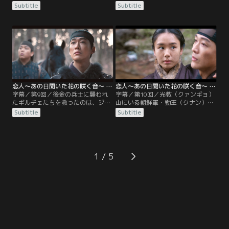
ヨンジュンは辛うじて生き延びる。
ともに雪の山中へと逃亡する。後金
Subtitle
Subtitle
一方、南漢山城では糧食が尽きかけ
の兵士たちは、そんな彼女たちを執
ていた。山上で馬の蹄（ひづめ）の
拗に追いつめ…。一方、ジャンヒョ
音を聞き、狼煙（のろし）を上げよ
ンたちはヌングン里に到着。人気の
うとするジャンヒョン。しかし、リ
ない様子から、全員避難したのだと
ャンウムが1人で村に買い物に行っ
安堵した矢先、雪に埋もれたソンチ
たとクジャムから報告を受け、急い
ュとイランの亡骸を発見。2人を埋
で彼のもとへ向かう。
葬したジャンヒョンは、敵兵と戦う
ことを決意する。
恋人～あの日聞いた花の咲く音～ 第09話／字幕
恋人～あの日聞いた花の咲く音～ 第10話／字幕
字幕／第9回／後金の兵士に襲われ
字幕／第10回／光教（クァンギョ）
たギルチェたちを救ったのは、ジャ
山にいる朝鮮軍・勤王（クナン）兵
ンヒョンだった。彼が背後から不意
に合流したジャンヒョンたち。将軍
Subtitle
Subtitle
打ちされそうになり、思わず「旦那
や兵士たちは死をもって王の恩に報
様 危ない」と叫ぶギルチェ。口をつ
いると息巻くが、ジャンヒョンは、
いて出たのは夫にしたいからだとジ
敵に勝つつもりで戦うべきだと声を
ャンヒョンは言うが、ギルチェは違
上げる。そして、勤王兵はジャンヒ
うと猛反発する。ギルチェたちと別
ョンの策によって後金軍に討ち勝
1
れたジャンヒョンは、敗残のヨンジ
つ。そんな中、昭顕世子（ソヒョン
ュンと再会。ヨンジュンは王のもと
セジャ）付きの内官ピョ・オンギョ
へ向かうと言うが…。
ムが…。