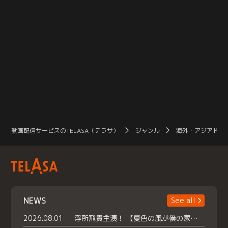
動画配信サービスのTELASA（テラサ）
ジャンル
海外・アジアドラ
NEWS
See all
2026.08.01
浮所飛貴主演！ 【夏色の風が僕の家にやってきた】 本日よりテラサで独占配信スタート！