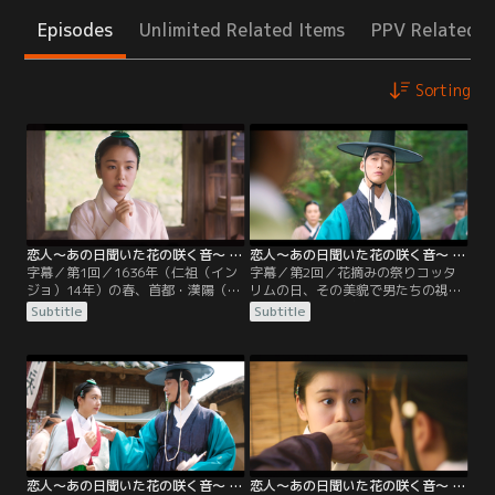
Episodes
Unlimited Related Items
PPV Related I
Sorting
恋人～あの日聞いた花の咲く音～ 第01話／字幕
恋人～あの日聞いた花の咲く音～ 第02話／字幕
字幕／第1回／1636年（仁祖（イン
字幕／第2回／花摘みの祭りコッタ
ジョ）14年）の春、首都・漢陽（ハ
リムの日、その美貌で男たちの視線
ニャン）から離れた平和な村ヌング
を釘付けにするギルチェ。一方、ヌ
Subtitle
Subtitle
ン里。そこに住む両班（ヤンバン）
ングン里に現れた謎の男イ・ジャン
の娘ユ・ギルチェは、運命の人との
ヒョンは、明（みん）国に味方し後
出会いを夢見るお転婆少女だ。ギル
金（こうきん）を討てと騒ぐ男たち
チェは成均館（ソンギュングァン）
を、皮肉な口調でからかう。ジャン
の儒生ナム・ヨンジュンに想いを寄
ヒョンが立ち去ったあと、ギルチェ
せているが、そんな彼はギルチェの
は村の男たちから、彼についての悪
友人キョン・ウネのことを好きな様
い噂（うわさ）を聞く。
子。
恋人～あの日聞いた花の咲く音～ 第03話／字幕
恋人～あの日聞いた花の咲く音～ 第04話／字幕