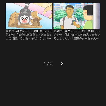
バはタビの毛づくろいをしたくてた
コタツを出したまめこだったが、ま
まらない。
さかの事態に。
まめきちまめこニートの日常09（第17話・第18話）
まめきちまめこニートの日常10（第19話・第20話）
第17話 「猪突猛進な猫」／あるおや
第19話 「駅で迷子の外国人に出会っ
つの時間、こまち・タビ・シンバ・
てしまった」／友達のあーちゃんと
メロはそれぞれの反応をする。／第
待ち合わせをするまめこにある人物
18話 「「反省したフリ」を覚えた
が近づいてくる。／第20話 「後ろの
犬」／まめこと気持ちよくめざめた
人がぷよぷよだった話」／まめこは
はずのこまちが、突然反省しだす。
ドーナツ屋で後ろに並んでいる人に
もやもやする。
1