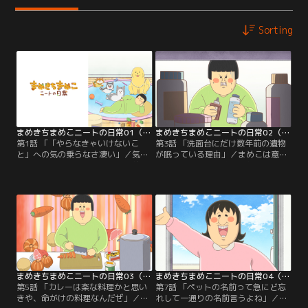
Sorting
まめきちまめこニートの日常01（第1話・第2話）
まめきちまめこニートの日常02（第3話・第4話）
第1話 「「やらなきゃいけないこ
第3話 「洗面台にだけ数年前の遺物
と」への気の乗らなさ凄い」／気分
が眠っている理由」／まめこは意を
が乗らないまめこは神様とある約束
決して、洗面台の整理整頓をはじめ
をする。／第2話 「5歳児並みの知能
る。／第4話 「日頃の行いの大切さ
がある大型犬」／大型犬に関するう
を実感した日」／まめこは、おもち
わさを、こまちで実感する事件が起
ゃを取り合うこまちとタビの仲裁を
こる。
する。
まめきちまめこニートの日常03（第5話・第6話）
まめきちまめこニートの日常04（第7話・第8話）
第5話 「カレーは楽な料理かと思い
第7話 「ペットの名前って急にど忘
きや、命がけの料理なんだぜ」／ノ
れして一通りの名前言うよね」／