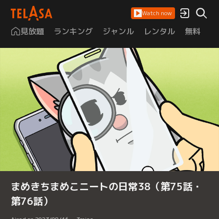
Watch now
見放題
ランキング
ジャンル
レンタル
無料
は
まめきちまめこニートの日常38（第75話・
第76話）