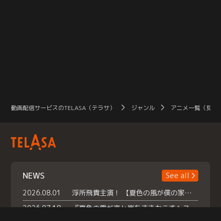
動画配信サービスのTELASA（テラサ）
ジャンル
アニメ一覧（見放
NEWS
See all
2026.08.01
浮所飛貴主演！ 【夏色の風が僕の家にやってきた】 本日よりテラサで独占配信スタート！
2026.07.18
『夏色の雲が恋と嵐をまきおこす』スペシャルメイキング 【Part1】2026年７月18日（土）23時30分～配信スタート！話題のシーンの裏側を大公開！豪華キャスト大集合！ 『武宮家 真夏の家族会議』開催！