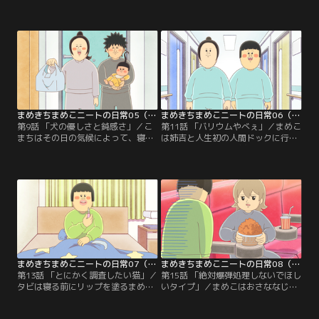
リノリでカレーを作るまめこに大事
母・マザ吉がまめこの家にハイテン
件が起きる。／第6話 「我が家のど
ションで来襲する。／第8話 「バカ
かせない石像」／道路でうずくまっ
で良かった」／まめこはタビとメロ
ているところを保護された猫・シン
のためにあることを思いつく。
バの話。
まめきちまめこニートの日常05（第9話・第10話）
まめきちまめこニートの日常06（第11話・第12話）
第9話 「犬の優しさと鈍感さ」／こ
第11話 「バリウムやべぇ」／まめこ
まちはその日の気候によって、寝る
は姉吉と人生初の人間ドックに行
場所を変える。／第10話 「悲劇のア
く。／第12話 「揚げ物をすると戦闘
イスパーティ」／元暴君（今は優し
民族になる母」／マザ吉は油と決死
い）姉吉がアイスパーティを開く。
の戦いをしながら料理をする。
まめきちまめこニートの日常07（第13話・第14話）
まめきちまめこニートの日常08（第15話・第16話）
第13話 「とにかく調査したい猫」／
第15話 「絶対爆弾処理しないでほし
タビは寝る前にリップを塗るまめこ
いタイプ」／まめこはおさななじみ
を見つめる。／第14話 「みんなに毛
のあーちゃんと映画館に行く。／第
づくろいをしてあげたい猫」／シン
16話 「コタツという名の異空間」／