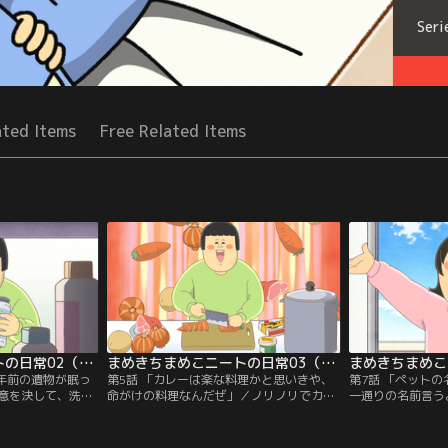
Seri
ated Items
Free Related Items
まめきちまめこニートの日常02（第3話・第4話）
まめきちまめこニートの日常03（第5話・第6話）
数年前の遺物が眠っ
第5話 「カレーは楽な料理かと思いきや、
第7話 「ペット
意を決して、洗面
命がけの料理なんだぜ」／ノリノリでカレ
一通りの名前言う
。／第4話 「日頃
ーを作るまめこに大事件が起きる。／第6
めこの家にハイテ
た日」／まめこ
話 「我が家のどかせない石像」／道路でう
第8話 「バカで
こまちとタビの仲
ずくまっているところを保護された猫・シ
とメロのためにあ