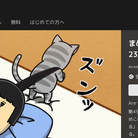
ル
無料
はじめての方へ
ま
2
Aire
Are
第4
めこ
る」
る。