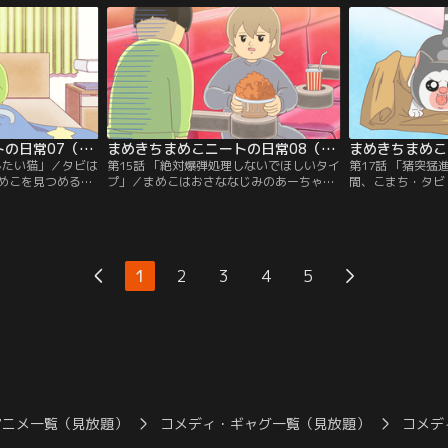
ンバの話。
まめきちまめこニートの日常07（第13話・第14話）
まめきちまめこニートの日常08（第15話・第16話）
したい猫」／タビは
第15話 「絶対爆弾処理しないでほしいタイ
第17話 「猪突
めこを見つめる。
プ」／まめこはおさななじみのあーちゃん
間、こまち・タビ
づくろいをしてあげ
と映画館に行く。／第16話 「コタツという
れの反応をする。
の毛づくろいをし
名の異空間」／コタツを出したまめこだっ
リ」を覚えた犬」
たが、まさかの事態に。
ざめたはずのこま
1
2
3
4
5
アニメ一覧（見放題）
コメディ・ギャグ一覧（見放題）
コメデ