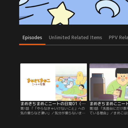
Episodes
Unlimited Related Items
PPV Rel
まめきちまめこニートの日常01（第1話・第2話）
第1話 「「やらなきゃいけないこと」への
第3話 「洗面台にだけ
気の乗らなさ凄い」／気分が乗らないまめ
ている理由」／まめこは
こは神様とある約束をする。／第2話 「5歳
台の整理整頓をはじめる
児並みの知能がある大型犬」／大型犬に関
の行いの大切さを実感し
するうわさを、こまちで実感する事件が起
は、おもちゃを取り合う