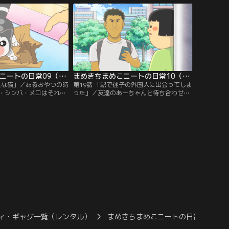
まめきちまめこニートの日常09（第17話・第18話）
まめきちまめこニートの日常10（第19話・第20話）
猛進な猫」／あるおやつの時
第19話 「駅で迷子の外国人に出会ってしま
・シンバ・メロはそれぞ
った」／友達のあーちゃんと待ち合わせを
／第18話 「「反省したフ
するまめこにある人物が近づいてくる。／
／まめこと気持ちよくめ
第20話 「後ろの人がぷよぷよだった話」／
ちが、突然反省しだす。
まめこはドーナツ屋で後ろに並んでいる人
にもやもやする。
ィ・ギャグ一覧（レンタル）
まめきちまめこニートの日常
ま