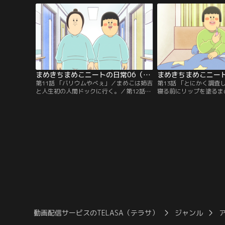
こる。
裁をする。
まめきちまめこニートの日常06（第11話・第12話）
第11話 「バリウムやべぇ」／まめこは姉吉
第13話 「とにかく調査
と人生初の人間ドックに行く。／第12話
寝る前にリップを塗るま
「揚げ物をすると戦闘民族になる母」／マ
／第14話 「みんなに毛
ザ吉は油と決死の戦いをしながら料理をす
たい猫」／シンバはタビ
る。
たくてたまらない。
動画配信サービスのTELASA（テラサ）
ジャンル