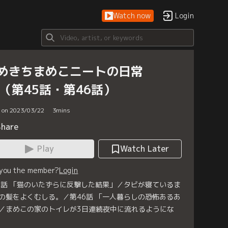
Watch now
Login
めきちまめこニートの日常
3（第45話・第46話）
d on 2023/03/22
3
mins
Share
Play
Watch Later
 you the member?
Login
5話 「猫のいたずらに反撃した結果」／タビが寝ているま
の髪をよくむしる。／第46話 「一人暮らしの恐怖あるあ
／まめこの家のトイレが3日連続夜中に流れるようにな