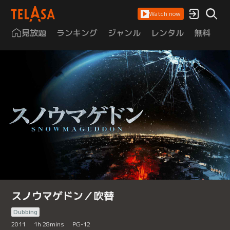
Watch now
見放題
ランキング
ジャンル
レンタル
無料
は
スノウマゲドン／吹替
Dubbing
2011
1
h
28
mins
PG-12