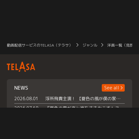
動画配信サービスのTELASA（テラサ）
ジャンル
洋画一覧（見放題
NEWS
See all
2026.08.01
浮所飛貴主演！ 【夏色の風が僕の家にやってきた】 本日よりテラサで独占配信スタート！
2026.07.18
『夏色の雲が恋と嵐をまきおこす』スペシャルメイキング 【Part1】2026年７月18日（土）23時30分～配信スタート！話題のシーンの裏側を大公開！豪華キャスト大集合！ 『武宮家 真夏の家族会議』開催！
2026.07.15
救命医・遥（今田）の《心揺さぶる過去》や、 麻酔科医・権野（船越英一郎）の《謎多きプライベート》など… 《知られざるエピソード》を独占配信！