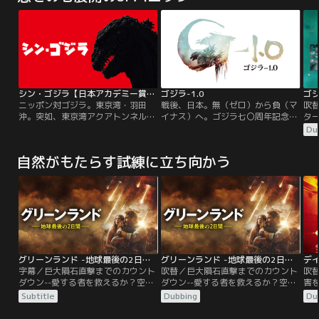
シン・ゴジラ【日本アカデミー賞最優秀作品賞】
ゴジラ-1.0
ゴジ
ニッポン対ゴジラ。東京湾・羽田
戦後、日本。無（ゼロ）から負（マ
吹
沖。突如、東京湾アクアトンネルが
イナス）へ。ゴジラ七〇周年記念作
タ
巨大な轟音とともに大量の浸水に巻
品。太平洋戦争で焦土と化した日本
受
Du
き込まれ、崩落する原因不明の事故
で、人々が懸命に生きていこうとす
る
が発生した。首相官邸では総理大臣
る中、突然現れたゴジラが復興途中
地
自然がもたらす試練に立ち向かう
以下、閣僚が参集されて緊急会議が
の街を容赦なく破壊していく。残さ
故
開かれ、内閣官房副長官・矢口蘭堂
れた名もなき人々に、生きて抗う術
ん
は、海中に棲む巨大生物による可能
はあるのか。
再
性を指摘。周囲は矢口の意見を一笑
の
に付すものの、直後、海上に巨大不
と
明生物の姿が露わになった…。
す
グリーンランド -地球最後の2日間-／字幕【ジェラルド・バトラー主演】
グリーンランド -地球最後の2日間-／吹替【ジェラルド・バトラー主演】
字幕／巨大隕石直撃までのカウント
吹替／巨大隕石直撃までのカウント
吹
ダウン--愛する者を救えるか？空前
ダウン--愛する者を救えるか？空前
害
のディザスター・パニック・アクシ
のディザスター・パニック・アクシ
大
Subtitle
Dubbing
Du
ョン！突如現れた彗星の破片が隕石
ョン！突如現れた彗星の破片が隕石
ー
となり地球に衝突。平和な日常は一
となり地球に衝突。平和な日常は一
中