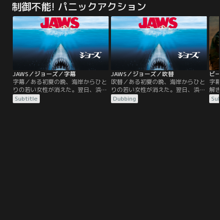
制御不能! パニックアクション
瞬で吹き飛んだ。各国の大都市が破
瞬で吹き飛んだ。各国の大都市が破
す
壊され、更なる巨大隕石による世界
壊され、更なる巨大隕石による世界
充
崩壊まで残り48時間に迫る中、政府
崩壊まで残り48時間に迫る中、政府
ル
に選ばれた人々の避難が始まり、建
に選ばれた人々の避難が始まり、建
間
築技師の能力を見込まれたジョン・
築技師の能力を見込まれたジョン・
た
ギャリティと…。
ギャリティと…。
JAWS／ジョーズ／字幕
JAWS／ジョーズ／吹替
ビ
字幕／ある初夏の晩、海岸からひと
吹替／ある初夏の晩、海岸からひと
字
りの若い女性が消えた。翌日、浜辺
りの若い女性が消えた。翌日、浜辺
解
に無惨な彼女の遺体が打ち上げら
に無惨な彼女の遺体が打ち上げら
ジ
Subtitle
Dubbing
Sub
れ、平和な観光地アミティは騒然と
れ、平和な観光地アミティは騒然と
を
なる。警察署長ブロディは、この事
なる。警察署長ブロディは、この事
ア
件を巨大な人喰い鮫の仕業と判断。
件を巨大な人喰い鮫の仕業と判断。
ト
海岸を閉鎖するように提案するが、
海岸を閉鎖するように提案するが、
ち
貴重な収入源である海水浴客を失う
貴重な収入源である海水浴客を失う
て
として、市長から猛反対にあってし
として、市長から猛反対にあってし
を
まう。だが間もなく、海水浴を楽し
まう。だが間もなく、海水浴を楽し
管
む人々から第二の犠牲者が！
む人々から第二の犠牲者が！
と