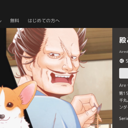
ル
無料
はじめての方へ
殿
Aire
Are
第1
千丸
ンダ
Seri