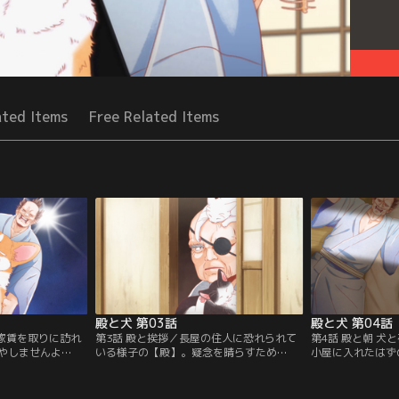
ated Items
Free Related Items
殿と犬 第03話
殿と犬 第04話
の家賃を取りに訪れ
第3話 殿と挨拶／長屋の住人に恐れられて
第4話 殿と朝 犬
やしませんよ
いる様子の【殿】。疑念を晴らすため
小屋に入れたはず
……？【提供：バ
【犬】と挨拶回りへ。【提供：バンダイチ
ていた。夜中に一
ャンネル】
イチャンネル】