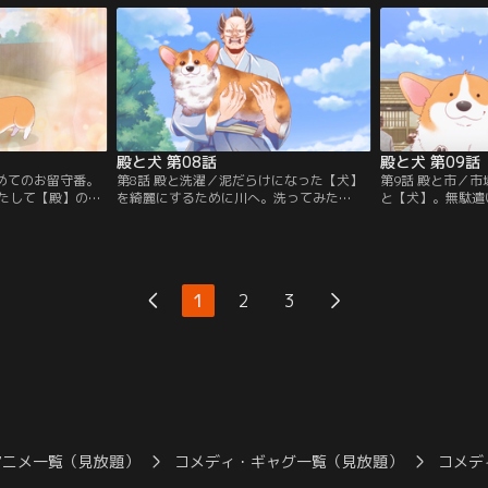
殿と犬 第08話
殿と犬 第09話
じめてのお留守番。
第8話 殿と洗濯／泥だらけになった【犬】
第9話 殿と市／
たして【殿】の言
を綺麗にするために川へ。洗ってみた
と【犬】。無駄遣
提供：バンダイチ
ら……【犬】、細っ！？【提供：バンダイ
が、道のりは険し
チャンネル】
チャンネル】
1
2
3
アニメ一覧（見放題）
コメディ・ギャグ一覧（見放題）
コメデ