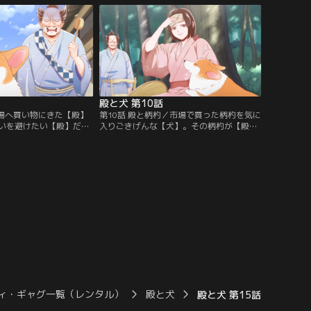
殿と犬 第10話
市場へ買い物にきた【殿】
第10話 殿と柄杓／市場で買った柄杓を気に
いを避けたい【殿】だ
入りごきげんな【犬】。その柄杓が【殿】
そう？【提供：バンダイ
をわらしべ長者に導く？【提供：バンダイ
チャンネル】
ィ・ギャグ一覧（レンタル）
殿と犬
殿と犬 第15話