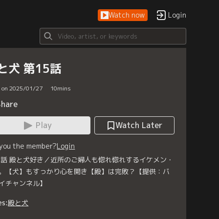
Watch now
Login
と犬 第15話
d on 2025/01/27
10
mins
Share
Play
Watch Later
 you the member?
Login
5話 殿と犬好き／近所のご婦人も惚れ惚れするイケメン・
。【犬】もすっかり心を開き【殿】は完敗？【提供：バ
イチャンネル】
es:
殿と犬