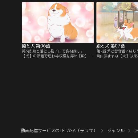
殿と犬 第06話
殿と犬 第07話
第6話 殿と落とし物／山で食材探し。
第7話 犬と留守番／は
【犬】の活躍で思わぬ収穫を得た【殿】だ
自由気ままな【犬】は果
ったが、帰り道を見失い……。【提供：バ
いつけを守れるのか？【
ンダイチャンネル】
ャンネル】
動画配信サービスのTELASA（テラサ）
ジャンル