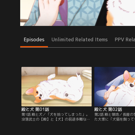
Episodes
Unlimited Related Items
PPV Rel
殿と犬 第01話
殿と犬 第02話
第1話 殿と犬／「犬を拾ってしまった」。
第2話 殿と領地／長屋
没落武士の【殿】と【犬】の前途多難な主
た大家に「犬猫を飼って
従ライフが開幕する。【提供：バンダイチ
ね？」と問われ【殿】は
ャンネル】
ンダイチャンネル】