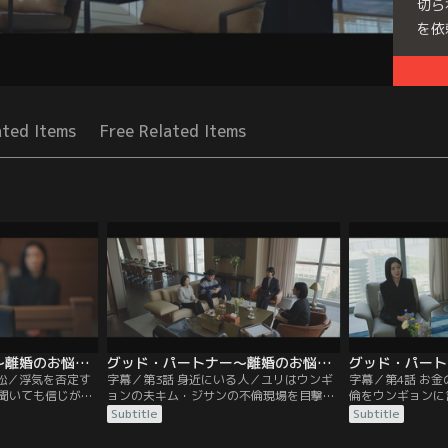
切ら
を依
Seri
ated Items
Free Related Items
グッド・パートナー～離婚のお悩み解決します～ 第02話／字幕
グッド・パートナー～離婚のお悩み解決します～ 第03話／字幕
訴訟／浮気を否定す
字幕／第3話 身近にいる人／ユリはウンギ
字幕／第4話 お
聞いても信じがた
ョンの夫キム・ジサンの不倫現場を目撃す
倫をウンギョンに
ウンギョンはそれ
る。困惑しつつも、そこに偶然やってきた
中、依頼人の夫が
Subtitle
Subtitle
言う。ユリは機転
ウンギョンをさりげなく外へ連れ出す。そ
ウォンを払うとい
進めるが、裁判所
んな中、幼なじみの配偶者が自分の配偶者
を立てたユリは立