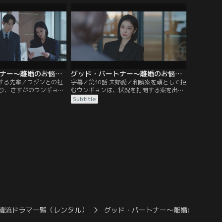
拒むよう勧めてしまう。
サンはウンギョンに離婚を迫る。
グッド・パートナー～離婚のお悩み解決します～ 第09話／字幕
グッド・パートナー～離婚のお悩み解決します～ 第10話／字幕
敬する先輩／ウジンとの社
字幕／第10話 夫婦愛／和解案を頑として拒
り、さすがのウンギョン
むウンギョンは、状況を打開する案を出せ
しかし、それよりも反訴
とユリにプレッシャーを与える。そんな
Subtitle
リのほうが慌てていた。
中、ユリは同僚のチョン・ウノと地方へ出
ンも不倫をきっぱり否定
張に行かされる。先日、一夜の過ちを犯し
ジンの本心を見抜いてし
た2人はぎこちないまま出発する。
韓流ドラマ一覧（レンタル）
グッド・パートナー～離婚のお悩み