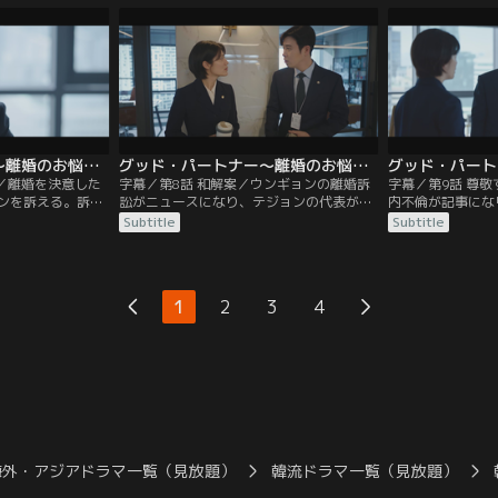
姿を目の当たりに
と不倫をしているという案件が舞い込む。
依頼人に和解案を
グッド・パートナー～離婚のお悩み解決します～ 第07話／字幕
グッド・パートナー～離婚のお悩み解決します～ 第08話／字幕
点／離婚を決意した
字幕／第8話 和解案／ウンギョンの離婚訴
字幕／第9話 尊
ンを訴える。訴状
訟がニュースになり、テジョンの代表が事
内不倫が記事にな
したウンギョンに
務所のイメージを傷つける気かとどなり込
も動揺を見せる。
Subtitle
Subtitle
。ウンギョンに今
んでくる。後輩で同僚のパートナー弁護士
状を受け取ったユ
職する意向を伝え
チョン・ウジンがその場を収めるが、ウン
ウンギョンもウジ
と引き止められ
ギョンは眉ひとつ動かさず動じない。
するが、ユリはウ
まう。
1
2
3
4
海外・アジアドラマ一覧（見放題）
韓流ドラマ一覧（見放題）