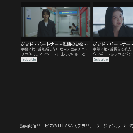
るが、初日から1人で依頼人と面談をさせ
の外で依頼人の妻が嘆く
られる。
する。
グッド・パートナー～離婚のお悩み解決します～ 第06話／字幕
字幕／第6話 離婚しない理由／室長チェ・
字幕／第7話 異なる視
サラが同じマンションに住んでいることを
ウンギョンはサラとジサ
知り、ユリはひどく気まずい思いをする。
を受け取ったサラは出勤
Subtitle
Subtitle
その日の夜、夫の暴力に悩んでいた依頼人
呼ばれて恐る恐る部屋へ
から電話が来る。ユリは夫の口車に乗せら
後のことを尋ねられて退
れるなと依頼人を説得するが、その翌
るが、なぜか有能だから
朝…。
る。
動画配信サービスのTELASA（テラサ）
ジャンル