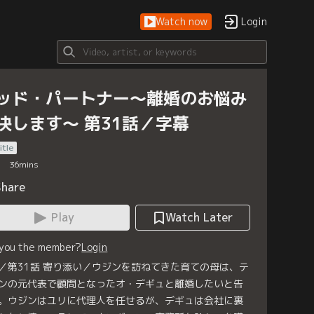
Watch now
Login
ッド・パートナー～離婚のお悩み
決します～ 第31話／字幕
itle
36
mins
Share
Play
Watch Later
 you the member?
Login
／第31話 寄り添い／ウジンを訪ねてきた育ての母は、テ
ンの元代表で顧問となったオ・デギュと離婚したいと告
。ウジンはユリに代理人を任せるが、デギュは会社に裏