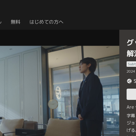
ル
無料
はじめての方へ
グ
解
Subt
2024
Are
字幕
ジョ
げる