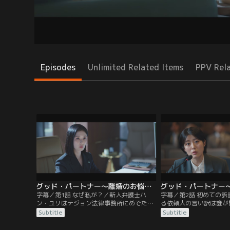
Episodes
Unlimited Related Items
PPV Rel
グッド・パートナー～離婚のお悩み解決します～ 第01話／字幕
字幕／第1話 なぜ私が？／新人弁護士ハ
字幕／第2話 初めての
ン・ユリはテジョン法律事務所にめでたく
る依頼人の言い訳は誰が
合格。しかし、最も避けたかった離婚チー
いものだった。しかし、
Subtitle
Subtitle
ムに配属される。離婚訴訟のスター弁護士
でも勝訴しろとムチャを
チャ・ウンギョンから仕事を学ぶことにな
を利かせて裁判を有利に