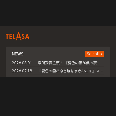
NEWS
See all
2026.08.01
浮所飛貴主演！ 【夏色の風が僕の家にやってきた】 本日よりテラサで独占配信スタート！
2026.07.18
『夏色の雲が恋と嵐をまきおこす』スペシャルメイキング 【Part1】2026年７月18日（土）23時30分～配信スタート！話題のシーンの裏側を大公開！豪華キャスト大集合！ 『武宮家 真夏の家族会議』開催！
2026.07.15
救命医・遥（今田）の《心揺さぶる過去》や、 麻酔科医・権野（船越英一郎）の《謎多きプライベート》など… 《知られざるエピソード》を独占配信！