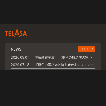
NEWS
See all
2026.08.01
浮所飛貴主演！ 【夏色の風が僕の家にやってきた】 本日よりテラサで独占配信スタート！
2026.07.18
『夏色の雲が恋と嵐をまきおこす』スペシャルメイキング 【Part1】2026年７月18日（土）23時30分～配信スタート！話題のシーンの裏側を大公開！豪華キャスト大集合！ 『武宮家 真夏の家族会議』開催！
2026.07.15
救命医・遥（今田）の《心揺さぶる過去》や、 麻酔科医・権野（船越英一郎）の《謎多きプライベート》など… 《知られざるエピソード》を独占配信！