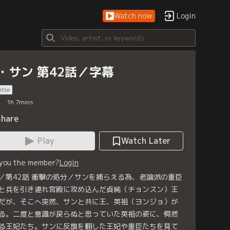
Watch now
Login
・サン 第42話／字幕
itle
1
h
7
mins
Share
Play
Watch Later
 you the member?
Login
／第42話 衝撃の処分／サンを捕らえる為、老論派の重臣
と兵を引き連れ宮殿に攻め込んだ貞純（チョンスン）王
だが、そこへ突然、サンと共に王、英祖（ヨンジョ）が
る。二度と意識が戻らぬと思っていた英祖の姿に、愕然
る王妃たち。サンに反旗を翻した王妃や重臣たちを見て