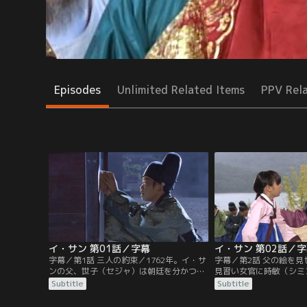
Episodes
Unlimited Related Items
PPV Rel
イ・サン 第01話／字幕
イ・サン 第02話／
字幕／第1話 三人の約束／1762年。イ・サ
字幕／第2話 父の絵を
ンの父、世子（セジャ）は朝廷を分かつ党
見習い女官に時敏（シミ
派の権力争いに巻き込まれ、何者かの陰謀
とを勘付かれ、訴えられ
Subtitle
Subtitle
により謀反の濡れ衣を着せられてしまう。
ン。そこへサンが現れ、
父である第21代国王、英祖（ヨンジョ）の
驚くソンヨンに、サンは