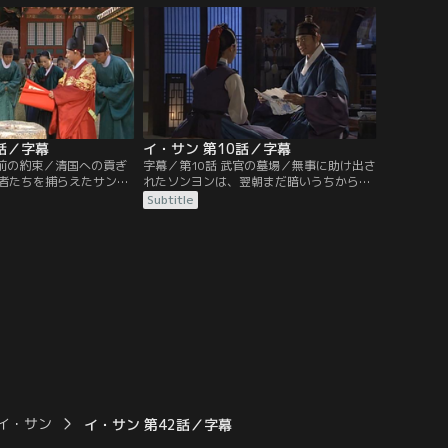
は、サンの父である亡き
き出す前に刺客は毒を飲んで自害してしま
に違いなく、サンも知っ
う。すぐに兵が集まり、国王、英祖（ヨン
、英祖に訴える。
ジョ）もやってくる。見張りの兵や護衛官
もいながら、なぜ刺客が入り込めたのか
と…。
話／字幕
イ・サン 第10話／字幕
年前の約束／清国への貢ぎ
字幕／第10話 武官の墓場／無事に助け出さ
者たちを捕らえたサン。
れたソンヨンは、翌朝まだ暗いうちから図
出て、この罪人たちが朝
画署（トファソ）へ出てひとりで働き始め
Subtitle
いることを突き止めるた
る。すると、なんとそこへ知らせを聞いた
う全権を得た。だがサン
サンが現れ、2人は再会を喜び合う。そし
れた通達により、罪人た
てテスは、自分たちのことも約束も覚えて
され殺されてしまう。身
いてくれたサンを自らの手で守りたいと、
に通達が偽造されたと訴
武官になる決意を新たにする。一方、偽造
された通達を偽物だと証明できず…。
イ・サン
イ・サン 第42話／字幕