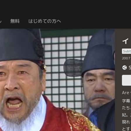
ル
無料
はじめての方へ
イ
Subt
2007
Are
字幕
たち
妃。
現れ
とす