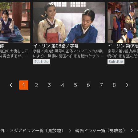
さらにサンは、ソ
そこへ、宮殿からの使者が…。ソンヨンと
かった。大臣たち
堂に忍び込んだと
テスは、サンの逃亡の手助けをしたとして
世子が作ったもの
る。
宮中を追い出される。その頃、母の実家に
ていたはずだと王
いたサンに、宮中へ戻れとの王命が下る。
字幕
イ・サン 第08話／字幕
イ・サン 第09
／清国の大使をもて
字幕／第8話 黒幕の正体／ソンヨンの妙案
字幕／第9話 九
は再会するが、サ
により、無事に清国へ白布を贈ったサン。
物の白布を盗んだ
の茶母（タモ）
手柄を褒めるため訪れた図画署で、先日の
彼は王に自ら願い
Subtitle
Subtitle
かない。ソンヨン
宴に来ていた茶母がソンヨンだったと知
廷の重臣と通じて
まり、その晩、大
る。すぐに内官ナム・サチョに命じ、ソン
め、取り調べを行
とに。支度をする
ヨンを家まで迎えに行かせるが、ソンヨン
自身の名前で出さ
なるソンヨン。し
はイ・チョンに頼まれ、ある良家の奥方の
ちは牢から連れ出
1
2
3
4
5
6
7
8
は職分が異なると
肖像画を描く手伝いをするため出掛けてい
に覚えのない命令
た。
えるサンだが…。
海外・アジアドラマ一覧（見放題）
韓流ドラマ一覧（見放題）