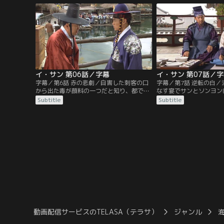
命より、水も与えられぬまま米びつに閉じ
孫であることを告げる。
込められ、すでに6日間。幼いサンは、父
ンヨンの話でテスが時敏
のことが心配でならない。父を少しでも力
して逮捕されたことを知
づけたいと、厳重な監視の中…。
イ・サン 第06話／字幕
イ・サン 第07話／
字幕／第6話 赤の悲劇／自害した刺客の口
字幕／第7話 逆転の白
から出た毒が顔料の一つだと知り、都で唯
なす宴でサンとソンヨン
一その使用を許されている図画署に内官を
ンは図画署（トファソ）
Subtitle
Subtitle
忍び込ませたサン。しかし内官は、水死体
が、ソンヨンだとは気付
となって発見される。だが彼はサンに暗号
は宴の席で大使の目に留
を残していた。暗号から、王より一任され
使の部屋へ行かされるこ
た清国使節団との会見に何か陰謀が企てら
ため連れていかれそうに
れていると察したサンは…。その頃、ソン
かし見かねたサンが茶母
ヨンは図画署で絵を描いているところ
言ってそれを止める。
を…。
動画配信サービスのTELASA（テラサ）
ジャンル