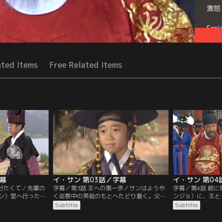
激怒
Seri
ated Items
Free Related Items
字幕
イ・サン 第03話／字幕
イ・サン 第04
見せたくて／先輩の
字幕／第3話 王への第一歩／サンはようや
字幕／第4話 銃
ン）堂へ行ったこ
く巡察中の英祖のもとへたどり着く。父の
ンジョ）に、王と
そうになるソンヨ
描いた絵を一目だけでも見てほしいと懇願
しむ心」を行動で
Subtitle
Subtitle
ソンヨンを救う。
するサンだが、英祖はまるで取り合わず、
して認められる。
自分が本当は王の
サンを捕らえ連れていけと臣下に命ずる。
住まいである世孫