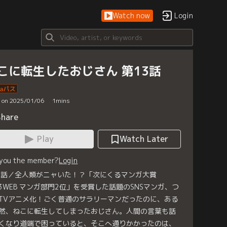
Watch now
Login
こに転生したおじさん 第13話
d on 2025/01/06
1
mins
Share
Play
Watch Later
 you the member?
Login
3話／全人類がニャいた！？「次にくるマンガ大賞
23WEB マンガ部門2位」を受賞した話題のSNSマンガ、つ
TVアニメ化！ごく普通のサラリーマンだったのに、ある
然、ねこに転生してしまったおじさん。人間の言葉も話
くなり道端で困っていると、そこへ通りかかったのは、