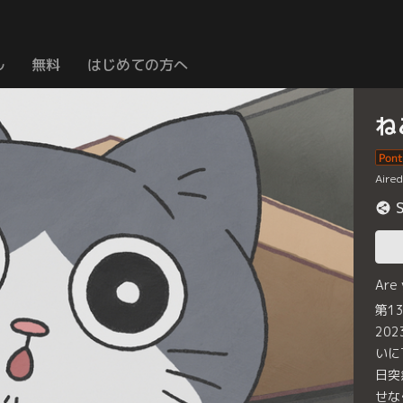
ル
無料
はじめての方へ
ね
Aire
Are
第1
20
いに
日突
せな