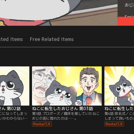
おじ
Seri
ated Items
Free Related Items
ん 第02話
ねこに転生したおじさん 第03話
ねこに転生した
ねこになってしまっ
第3話 プロポーズ／寝床を探していたねこ
第4話 命名式／
いかわからないお
おじの前に現れたのは……。
しまって良いもの
ったが……。