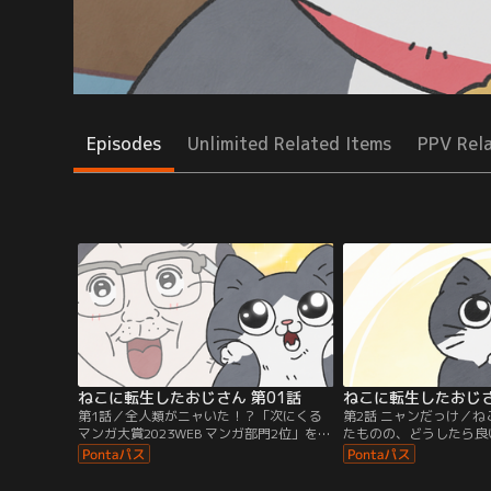
Episodes
Unlimited Related Items
PPV Rel
ねこに転生したおじさん 第01話
ねこに転生したおじさ
第1話／全人類がニャいた！？「次にくる
第2話 ニャンだっけ／
マンガ大賞2023WEB マンガ部門2位」を受
たものの、どうしたら良
賞した話題のSNSマンガ、ついにTVアニメ
じさんだったが……。
化！ごく普通のサラリーマンだったのに、
ある日突然、ねこに転生してしまったおじ