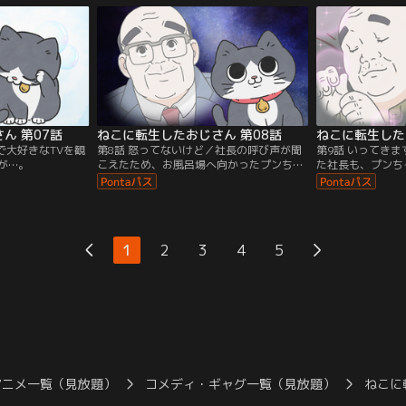
ん 第07話
ねこに転生したおじさん 第08話
ねこに転生した
で大好きなTVを観
第8話 怒ってないけど／社長の呼び声が聞
第9話 いってき
が…。
こえたため、お風呂場へ向かったプンちゃ
た社長も、プンち
んだったが…。
のは辛いようで…
1
2
3
4
5
アニメ一覧（見放題）
コメディ・ギャグ一覧（見放題）
ねこに