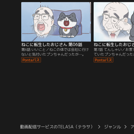
さん。人間の言葉も話せなくなり道端で困
っていると、そこへ通りかかったのは、お
じさんが勤めている会社の社長だった。
ねこに転生したおじさん 第06話
ねこに転生したおじさ
第6話 いいこと／ねこの体では会社に行け
第7話 てんしゃい／お家
ないと気付いたプンちゃんだったが…。
ていたプンちゃんだった
動画配信サービスのTELASA（テラサ）
ジャンル