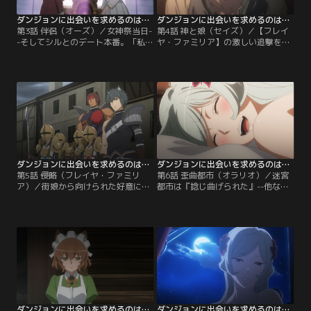
ャンネル】
ダンジョンに出会いを求めるのは間違っているだろうかV 豊穣の女神篇 第03話
ダンジョンに出会いを求めるのは間違っているだろうかV 豊穣の女神篇 第04話
第3話 伴侶（オーズ）／女神祭当日-
第4話 神と娘（セイズ）／【フレイ
-そしてシルとのデート本番。「私
ヤ・ファミリア】の激しい追撃をか
を……さらってください」--その一
いくぐり、なんとか逃げおおせたベ
言でふたりのデートは逃走劇に一転
ルとシル。すっかり日が暮れ、更に
する。ふたりを追うのはヘスティ
は逃走劇の際に運河に飛び込んだた
ア、アイズ、豊穣の女主人の店
め、ずぶ濡れ……。そんな状況でシ
員……そしてどういう訳か【フレイ
ルがベルを引き入れたのはベッドが
ヤ・ファミリア】の眷族たち。なん
ひとつしかない宿屋だった。シャワ
とか追手の追跡を逃れ、ベルとシル
ーを浴び、乾いた衣服に着替え……
は『聖フルランド大精堂』に辿り着
問答、駆け引き、葛藤、迷い--そし
く。【提供：バンダイチャンネル】
て……。【提供：バンダイチャンネ
ル】
ダンジョンに出会いを求めるのは間違っているだろうかV 豊穣の女神篇 第05話
ダンジョンに出会いを求めるのは間違っているだろうかV 豊穣の女神篇 第06話
第5話 侵略（フレイヤ・ファミリ
第6話 歪曲都市（オラリオ）／迷宮
ア）／街娘から向けられた好意に、
都市は『捻じ曲げられた』--他なら
ベルは正面から向き合い……そして
ぬ女神フレイヤの魅了の権能によっ
拒んだ。自身の憧憬から目を背ける
て。都市の人々は【ヘスティア・フ
ことはできないからと。--それがす
ァミリア】のベル・クラネルを忘
べての始まりとなった。女神は神意
れ、覚えているのは【フレイヤ・フ
を固め、なりふり構わずベルを『獲
ァミリア】のベル・クラネルのこと
り』にいくことを告げる……迷宮都
だけ。以前の記憶を残しているのは
市（オラリオ）最強の【フレイヤ・
ベルとフレイヤ、彼女の幹部たち、
ファミリア】の眷族たちに。【提
そして都市の創設神・ウラノス
供：バンダイチャンネル】
と……。【提供：バンダイチャンネ
ル】
ダンジョンに出会いを求めるのは間違っているだろうかV 豊穣の女神篇 第07話
ダンジョンに出会いを求めるのは間違っているだろうかV 豊穣の女神篇 第08話