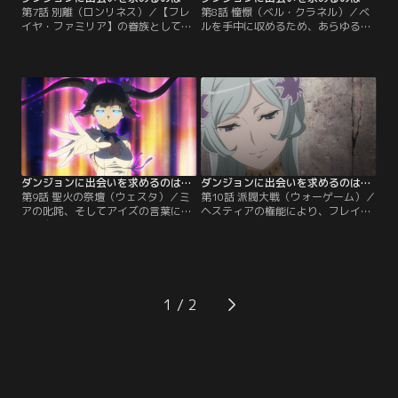
第7話 別離（ロンリネス）／【フレ
第8話 憧憬（ベル・クラネル）／ベ
イヤ・ファミリア】の眷族としての
ルを手中に収めるため、あらゆる手
過酷な鍛錬と、優しき美の女神から
を尽くし、不穏分子を悉く潰し続け
の寵愛の日々--そんな日常に次第に
るフレイヤ。その範囲は『シルのお
馴染みつつあるベル。だが、ベル以
気に入り』であったはずのアーニャ
外の『世界が捻じ曲がる』以前の記
やリューにまで広がっていた。その
憶のある者たちは現状を黙って見過
一方で、どれほど傷つき、どれほど
ごしているわけではなかった。ヘス
愛に絡め取られても憧憬を捨てるこ
ティアはフレイヤの魅了の権能を弾
とができず……心折れ陥落しきるこ
いたであろうウラノスに接触。【提
ともないベル・クラネル。【提供：
供：バンダイチャンネル】
バンダイチャンネル】
ダンジョンに出会いを求めるのは間違っているだろうかV 豊穣の女神篇 第09話
ダンジョンに出会いを求めるのは間違っているだろうかV 豊穣の女神篇 第10話
第9話 聖火の祭壇（ウェスタ）／ミ
第10話 派閥大戦（ウォーゲーム）／
アの叱咤、そしてアイズの言葉によ
ヘスティアの権能により、フレイヤ
り、自身が【ヘスティア・ファミリ
の目論見は潰えた--が、フレイヤは
ア】であることに確信を持ったベ
ヘスティアにベルを賭けた戦争遊戯
ル・クラネル。だが、捻じ曲がった
（ウォーゲーム）を提言する。そこ
世界で監視も厳しいベルに打てる手
に【フレイヤ・ファミリア】の存
はなく--。そんな中、【フレイヤ・
続、フレイヤ自身の天界送還すら賭
ファミリア】の本拠地『戦いの野
けてもいいと。かくして決まった
1
（フォールクヴァング）』に捕らえ
【ヘスティア・ファミリア】を始め
られていたリューが脱出を図り、騒
とする有志派閥による派閥連合
動が勃発する。それに乗じ…。【提
と…。【提供：バンダイチャンネ
供：バンダイチャンネル】
ル】