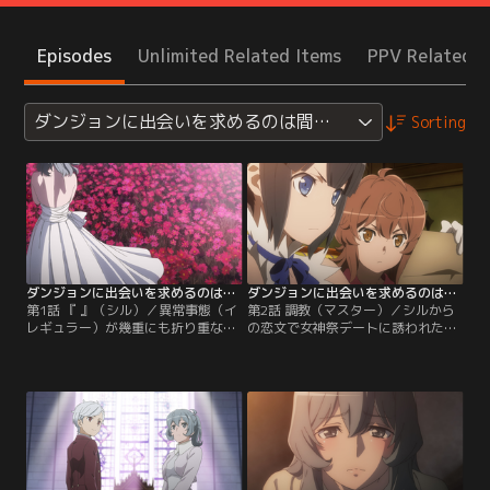
Episodes
Unlimited Related Items
PPV Related I
ダンジョンに出会いを求めるのは間違っているだろうかV
Sorting
ダンジョンに出会いを求めるのは間違っているだろうかV 豊穣の女神篇 第01話
ダンジョンに出会いを求めるのは間違っているだろうかV 豊穣の女神篇 第02話
第1話 『 』（シル）／異常事態（イ
第2話 調教（マスター）／シルから
レギュラー）が幾重にも折り重なっ
の恋文で女神祭デートに誘われたベ
た、ダンジョン下層、そして深層の
ル。常日頃とは異なる雰囲気に戸惑
死闘の数々--そこから無事生還を果
っていたところを【フレイヤ・ファ
たしたベル・クラネルと【ヘスティ
ミリア】の幹部、ヘディン・セルラ
ア・ファミリア】の面々。仲間の昇
ンドに拉致されてしまう。ヘディン
格（ランクアップ）や、ダンジョン
の目的は『シルを喜ばせる』ため
深層で急速に距離が縮まったリュー
に、ベルの対女性能力（モテ力）を
とベルの甘酸っぱい関係性など、多
引き上げること……訳が分からない
少の変化はあったものの…。【提
まま、ベルは過酷な特訓へと引き込
供：バンダイチャンネル】
まれてしまう。【提供：バンダイチ