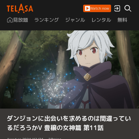
Watch now
見放題
ランキング
ジャンル
レンタル
無料
は
ダンジョンに出会いを求めるのは間違ってい
るだろうかV 豊穣の女神篇 第11話