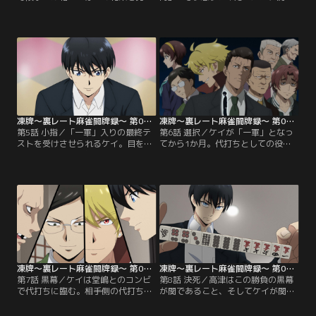
る。それは賭け麻雀で稼いだものだ
らの電話はやはり断れず、畑山とい
ったが、「お金より命だいじ」とい
う男とコンビで代打ちをすること
うアミナの心配をよそにケイはまた
に。勝てば報酬は2千万、ただし負
も高レートの卓へと出向いていく。
けた場合には足の指10本を奪われる
そこで待ち構えていたのは堂嶋とい
大勝負に挑むケイ。しかし肝心の畑
う男。衝撃的な出会いを果たした堂
山は勝負の前でもグーグー寝ている
嶋との再戦に、ケイは静かに闘志を
ような、のんきな男だった。しか
燃やしていた。堂嶋が用意した1億
も、コンビ打ちにも関わらずケイと
に対して…。【提供：バンダイチャ
足並みを揃えようともしない。【提
ンネル】
供：バンダイチャンネル】
凍牌～裏レート麻雀闘牌録～ 第05話
凍牌～裏レート麻雀闘牌録～ 第06話
第5話 小指／「一軍」入りの最終テ
第6話 選択／ケイが「一軍」となっ
ストを受けさせられるケイ。目を覚
てから1か月。代打ちとしての役目
ましたときには、無残にも左足の小
を着実に果たしていくケイに、桜輪
指が切断されていた。再接着までの
会の柳も一目置くようになってい
タイムリミットは残り約4時間。雀
た。そんなとき「一軍」から選抜メ
荘で1万円を2万円に増やせば小指を
ンバーを決めることになり、ケイは
取り戻すことができるが、麻酔と痛
見事に競争相手を打ち破る。しか
みでうまく頭が回らない。ケイは傷
し、ケイの必死な戦いぶりに高津は
口に塩を塗ることで強引に頭を覚醒
疑いの眼差しを向けていた。関とつ
させ、改めて勝負に挑む。しかし、
ながっているケイには、何か裏があ
そこに堂嶋が現われ…。【提供：バ
るかもしれない。【提供：バンダイ
ンダイチャンネル】
チャンネル】
凍牌～裏レート麻雀闘牌録～ 第07話
凍牌～裏レート麻雀闘牌録～ 第08話
第7話 黒幕／ケイは堂嶋とのコンビ
第8話 決死／高津はこの勝負の黒幕
で代打ちに臨む。相手側の代打ちは
が関であること、そしてケイが関と
関と、変わり果てた姿になった畑山
裏でつながっていることを確信す
だった。破滅という名のギャンブル
る。ケイの頭に銃口を突きつける高