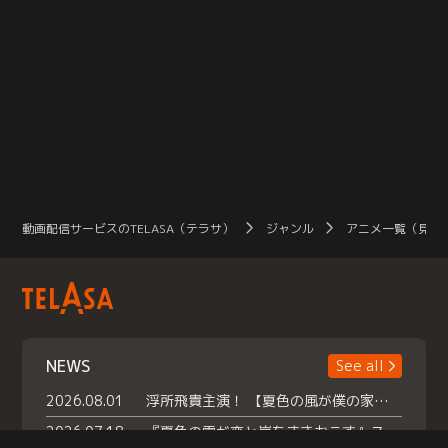
動画配信サービスのTELASA（テラサ）
ジャンル
アニメ一覧（見放
NEWS
See all
2026.08.01
浮所飛貴主演！ 【夏色の風が僕の家にやってきた】 本日よりテラサで独占配信スタート！
2026.07.18
『夏色の雲が恋と嵐をまきおこす』スペシャルメイキング 【Part1】2026年７月18日（土）23時30分～配信スタート！話題のシーンの裏側を大公開！豪華キャスト大集合！ 『武宮家 真夏の家族会議』開催！