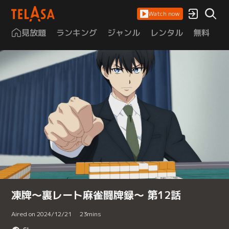
Watch now
見放題
ランキング
ジャンル
レンタル
無料
は
凍牌～裏レート麻雀闘牌録～ 第12話
Aired on 2024/12/21
23
mins