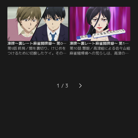
を楽しむために人間を辞めたという
津だったが不発に終わり、関に振り
畑山の異様さに、自分の覚悟はぬる
込んだ瞬間に今度こそ殺すと脅しを
かったと自虐的な笑みを浮かべる堂
かける。ケイは1回だけ関にわざと
嶋。1回戦をチョンボで負けて終わ
振り込むことを約束しており、最終
らせた後、2回戦に突入する前に彼
戦でいよいよその場面がやってき
は驚愕の宣言をする。【提供：バン
た。牌を手に取るケイを見て、引き
ダイチャンネル】
金に指を掛ける高津。【提供：バン
ダイチャンネル】
凍牌～裏レート麻雀闘牌録～ 第09話
凍牌～裏レート麻雀闘牌録～ 第10話
第9話 終局／関を裏切り、けじめを
第10話 慧眼／高津組による佐々山組
つけるために切腹したケイ。そのま
麻雀賭博場への荒らしは、高津の予
ま麻雀を続けるケイの姿に自らのア
想以上に時間がかかっていた。戦場
イデンティティを取り戻した畑山。
と化したマンションに現れた高津組
今や関は完全に孤立していた。しか
「一軍」の松本は二日間ぶっ通しで
し、出血が止まらないケイに残され
打ち続けるケイに学校に行くように
た時間はあとわずか。ホチキスで傷
促し、その間は自分が引き受けると
口を止める高津の荒療治を受けてオ
言う。翌日、学校から佐々山組のマ
1
ーラスに臨むものの、限界は迫って
ンションに向かったケイを松本が穏
いた。そんなケイを見て時間稼ぎを
やかな顔で迎えるが、その姿を見て
する関を…。【提供：バンダイチャ
ケイは愕然とする。【提供：バンダ
ンネル】
イチャンネル】