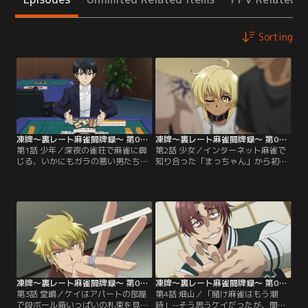
Sorting
凍牌～裏レート麻雀闘牌録～ 第01話
凍牌～裏レート麻雀闘牌録～ 第02話
第1話 少年／深夜の雀荘で麻雀に興
第2話 少女／インターネット麻雀で
じる、いかにもガラの悪い男たち。
知り合った「まっちゃん」から初め
そんな場所に似つかわしくない、制
てのリアル麻雀に誘われたケイ。し
服姿の少年がいた。大人たちに交じ
かし、まっちゃんはマトモな社会の
って麻雀を打ち、負けが込んできた
人間ではなく、はじめからケイをカ
少年は本原という男に一発逆転をか
モにするつもりだったのだ。タガロ
けた勝負を申し込む。記憶力に絶対
グ語で会話するまっちゃんたち3人
の自信を持つ本原は自分が負けるは
のチームプレーに翻弄され、ケイは
ずがないと高をくくっていたが、常
次第に追い詰められていく。そんな
人離れした記憶力を発揮する少年の
ケイを救ったのは、アミナという少
前にあえなく撃沈。【提供：バンダ
女の発した一言。【提供：バンダイ
イチャンネル】
チャンネル】
凍牌～裏レート麻雀闘牌録～ 第03話
凍牌～裏レート麻雀闘牌録～ 第04話
第3話 堂嶋／ケイはアパートの部屋
第4話 畑山／「賭け麻雀はもう潮
で段ボール箱いっぱいの札束を見せ
時」--そう思うケイだったが、関か