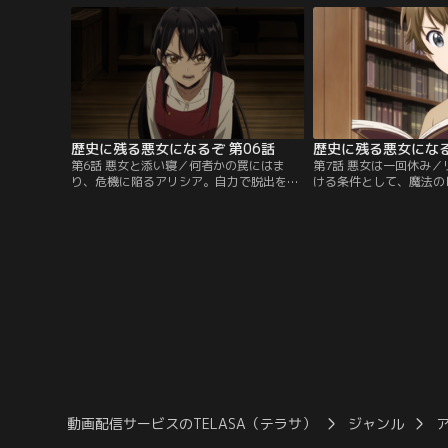
史に残る悪女になってみせるわ！」
出会いをする……！
歴史に残る悪女になるぞ 第06話
歴史に残る悪女になる
第6話 悪女と添い寝／何者かの罠にはま
第7話 悪女は一回休み
り、危機に陥るアリシア。自力で脱出をは
ける条件として、魔法の
かろうとするが、思わぬ人物の登場がさら
げると父と約束したアリ
なるピンチを招く。ジルの悲痛な叫びが響
ないそれを達成するため
く中、アリシアの前に現れたのは……！？
に籠もり、修行をはじめ
ジル達は待ち続ける。
動画配信サービスのTELASA（テラサ）
ジャンル