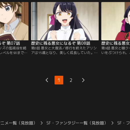
魔法学園へ密かに潜入する。
を果たすが、そこ
ぞ 第07話
歴史に残る悪女になるぞ 第08話
歴史に残る悪女
／リズの監視役を続
第8話 悪女と大復活／修行を終えたアリシ
第9話 悪女と顎
レベルを90まであ
アは15歳となり、美しく成長していた。魔
いをぶつけられ、
シア。現実的では
法の腕をあげたアリシアはロアナ村へ向か
てしまったことに
、アリシアは小屋
い、驚くべきことをなしとげる。やがてそ
自分にとってデュ
る。そんな彼女を
れはデュークの心を波立たせ、まわりまわ
え始める。そして
ってアリシアへ……。
しい自分を目指し
1
2
アニメ一覧（見放題）
SF・ファンタジー一覧（見放題）
SF・