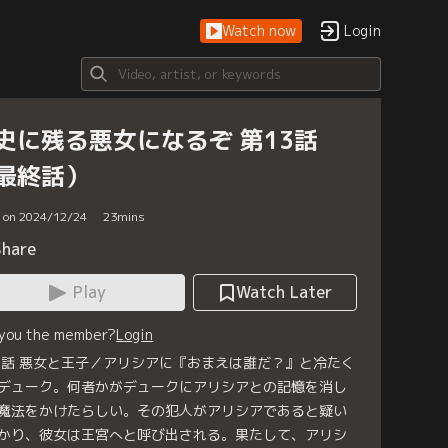
Watch now
Login
史に残る悪女になるぞ 第13話
最終話）
d on 2024/12/24
23
mins
Share
Play
Watch Later
 you the member?
Login
3話 悪女と王子／アリシアに『おまえは誰だ？』と冷たく
デューク。何者かがデュークにアリシアとの記憶を消し
魔法をかけたらしい。その犯人がアリシアであると疑い
かり、彼女は王宮へと呼び出される。果たして、アリシ