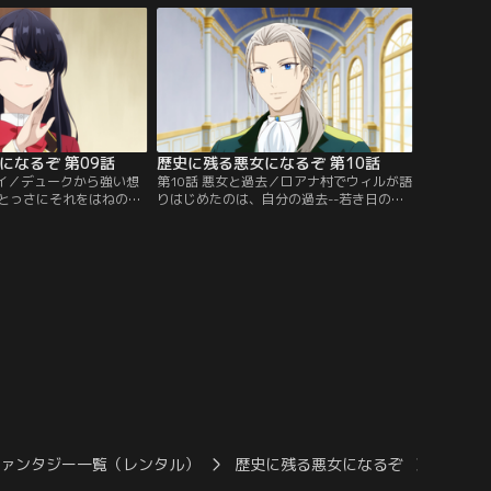
は敵地であった。
「これって『悪役令嬢試験』に違いない
わ！」
になるぞ 第09話
歴史に残る悪女になるぞ 第10話
クイ／デュークから強い想
第10話 悪女と過去／ロアナ村でウィルが語
とっさにそれをはねのけ
りはじめたのは、自分の過去--若き日の悔
戸惑うアリシア。改めて
恨と陰謀にまつわる物語であった。話を聞
ークはどんな存在かを考
き終えたアリシアが学園へ戻ると、またも
アリシアは、『悪女』ら
不穏な動きをする生徒の姿があり、新たな
て行動に出る。
策略に巻き込まれ……？
ファンタジー一覧（レンタル）
歴史に残る悪女になるぞ
歴史に