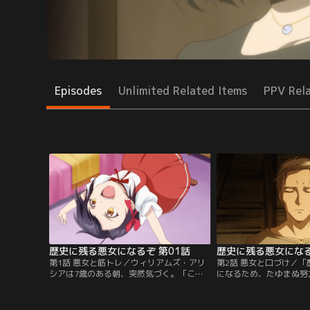
Episodes
Unlimited Related Items
PPV Rel
歴史に残る悪女になるぞ 第01話
歴史に残る悪女になる
第1話 悪女と筋トレ／ウィリアムズ・アリ
第2話 悪女と口づけ／
シアは7歳のある朝、突然気づく。「この
になるため、たゆまぬ努
世界、私が前世でプレイした乙女ゲームだ
ア。知識だけでなく実地
わ！」そして自分が前世で憧れていた悪役
と、魔法で隔離されたロ
令嬢だと知った彼女は決意する。「私、歴
そこでアリシアは、人生