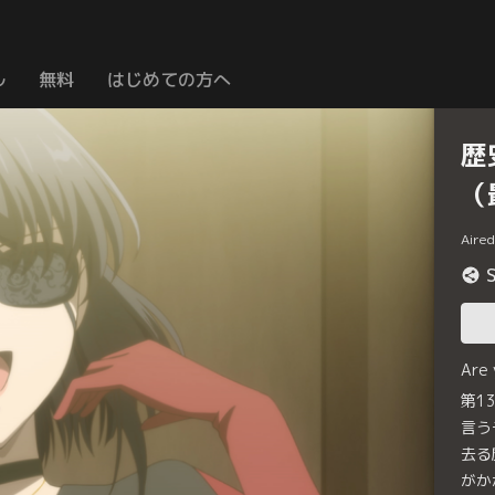
ル
無料
はじめての方へ
歴
（
Aire
Are
第1
言う
去る
がか