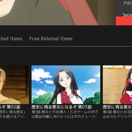
アの
Seri
ated Items
Free Related Items
ぞ 第02話
歴史に残る悪女になるぞ 第03話
歴史に残る悪女
「歴史に残る悪女」
第3話 悪女と不法侵入／乙女ゲームの中で
第4話 悪女とお
力を続けるアリシ
は悪役令嬢に冷たかったはずのデューク
込まれたアリシア
での経験も大事だ
が、なぜか「歴史に残る悪女」を目指す自
引き受けることに
アナ村へと赴く。
分に興味を示すことに戸惑うアリシア。し
ル』という最高の
を大きく左右する
かし、恋にかまけてる暇はないアリシアは
リシアは、リズの