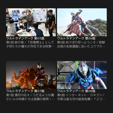
伝えられた父の言葉の意味…！？繰
仕業と想定されるが、どうやらただ
り返される終わらない悪夢に立ち尽
のネズミではなさそうだ！推測され
くすユウマは、強く信じる気持ちを
る原因を探るうち、リンたちは恐る
胸に走り出す！！
べき事態に巻き込まれる…！！それ
ぞれの想いが交錯する中、想像力で
アークが応える！
ウルトラマンアーク 第05話
ウルトラマンアーク 第06話
第5話 峠の海／『恐竜博士』として
第6話 あけぼの荘へようこそ／怪獣
子供たちの憧れの存在である牧野博
出現の兆候調査に赴いたユウマたち
士が星元市にやってきた！峠で見つ
は、山あいにある古びた旅館「あけ
かった新種の化石の調査のためらし
ぼの荘」で不思議な番頭さんと出会
い。ユウマは自分も憧れていた博士
う。過去に宇宙人騒動があった土地
にあえると喜ぶのだが、ヒロシは複
ということもあり、いつもよりも鋭
雑な表情を浮かべる。実は博士はヒ
い目を向けるシュウに、ユウマとリ
ロシの恩師だった！そんな中、一夜
ンはタジタジ…。そして、旅館に隠
にして化石のあった場所が湖と化す
された秘密にたどり着いた時、シュ
現象が発生し…。
ウの判断は一体！？
ウルトラマンアーク 第07話
ウルトラマンアーク 第08話
第7話 満月の応え／うだるような暑
第8話 インターネット・カネゴン／
さにSKIP所員たちは我慢の限界！で
今度は星元市の経済危機！？どうや
もそんな時に怪獣が出現し、ガスを
ら、最近星元市で流行している電子
吸収し始めた。アークのエネルギー
通貨「ホシペイ」がデジタル怪獣に
をも吸収してしまう怪獣に為す術も
食べられてしまっているらしい！