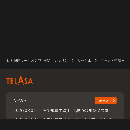
動画配信サービスのTELASA（テラサ）
ジャンル
キッズ・特撮一覧
NEWS
See all
2026.08.01
浮所飛貴主演！ 【夏色の風が僕の家にやってきた】 本日よりテラサで独占配信スタート！
2026.07.18
『夏色の雲が恋と嵐をまきおこす』スペシャルメイキング 【Part1】2026年７月18日（土）23時30分～配信スタート！話題のシーンの裏側を大公開！豪華キャスト大集合！ 『武宮家 真夏の家族会議』開催！
2026.07.15
救命医・遥（今田）の《心揺さぶる過去》や、 麻酔科医・権野（船越英一郎）の《謎多きプライベート》など… 《知られざるエピソード》を独占配信！