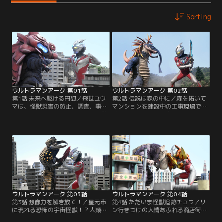
Sorting
ウルトラマンアーク 第01話
ウルトラマンアーク 第02話
第1話 未来へ駆ける円弧／飛世ユウ
第2話 伝説は森の中に／森を拓いて
マは、怪獣災害の防止、調査、事後
マンションを建設中の工事現場で古
処理などを目的とする怪獣防災科学
代遺跡と思われる遺物が発見され
調査所、通称「SKIP」の新人所員で
る！だが工事現場長の息子であるハ
ある。「みんなを守りたい」の想い
ヤトは、工事の危険性を必死にユウ
を込めユウマが日々の業務に追われ
マに訴えかける。ハヤトが信じる森
るなか、地球防衛隊から石堂シュウ
の伝説の真相とは！？そしてユウマ
という人物が「SKIP」にやってく
はハヤトの想いにどう応えるの
る…。彼らは怪獣シャゴンの動向を
か！？
追いかけるが、危険な状況に陥って
しまう！？
ウルトラマンアーク 第03話
ウルトラマンアーク 第04話
第3話 想像力を解き放て！／星元市
第4話 ただいま怪獣追跡チュウ／リ
に現れる恐怖の宇宙怪獣！？人類に
ン行きつけの人情あふれる商店街で
味方する謎の光の巨人！？ユウマに
異変が発生。その痕跡からネズミの