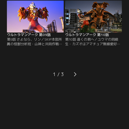
ない。しかも怪獣大爆発の可能性も
SKIP出動！…ってデジタル怪獣にど
出てきて星元市は消滅の危機に！！
うやって対処すればいいの！？「ホ
謎の少女の言葉を胸に立ち向かおう
シペイ」開発者の力を借り、ユウマ
とするユウマ…。だが、怪獣は一体
とアークは星元市を救うため立ち上
なぜ現れたのだろうか？
がる！！
ウルトラマンアーク 第09話
ウルトラマンアーク 第10話
第9話 さよなら、リン／SKIP本部所
第10話 遠くの君へ／ユウマの同級
属の怪獣分析班・山神と共同作戦を
生・カズオはアマチュア無線愛好家
実施する星元市分所のメンバーた
であり、鬱屈とした日常の中で夜な
ち。実は山神とリンはSKIP入所前か
夜な無線で「フィオ」と名乗る人物
らの知り合いらしく、久しぶりの再
と交信することが唯一の幸せな時間
会に懐かしい想いを抱くリン。しか
だった。だが、その「フィオ」との
し、実は山神には怪獣細胞横流しの
交信の電波に誘われ、宇宙からノイ
疑いが持たれており、リンは山神を
ズラーが飛来してしまう！隠された
1
探る秘密の捜査に協力することにな
「フィオ」の真実が発覚する時、ユ
るが…。
ウマはカズオを守ることが出来るの
か！？