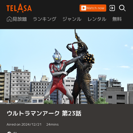
Watch now
見放題
ランキング
ジャンル
レンタル
無料
は
ウルトラマンアーク 第23話
Aired on 2024/12/21
24
mins