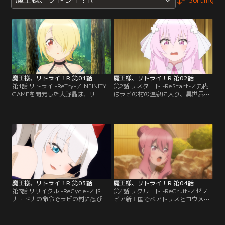
魔王様、リトライ！R 第01話
魔王様、リトライ！R 第02話
第1話 リトライ -ReTry-／INFINITY
第2話 リスタート -ReStart-／九内
GAMEを開発した大野晶は、サービ
はラビの村の温泉に入り、異世界に
ス終了とともに、魔王・九内伯斗と
転移してからの過程に思いを馳せて
して異世界に転移してしまう。その
いた。そして側近の田原勇たちに村
後アクという少女と出会い、悪魔王
を任せると、ユキカゼ、ミカンと共
グレオールを倒すのだが…。
にルーキーの町に旅立った。
魔王様、リトライ！R 第03話
魔王様、リトライ！R 第04話
第3話 リサイクル -ReCycle-／ド
第4話 リクルート -ReCruit-／ゼノ
ナ・ドナの命令でラビの村に忍び込
ビア新王国でベアトリスとコウメイ
もうとするミリガンだが、田原と悠
に謁見するライト皇国の大神官の一
に見つかってしまい…。ルーキーの
行は、連れてきた奴隷の中に「鷹の
町に到着した九内、監獄迷宮で再生
亜人」がいることを明かす。その