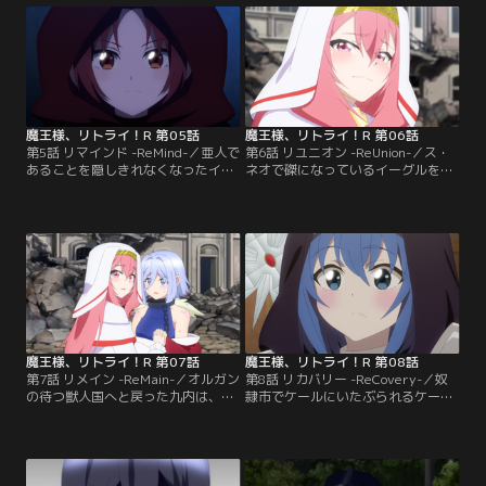
工場を見て、何者からかのメッセー
頃、九内は新しい側近「藤崎茜」を
ジを受ける。
召喚していた。
魔王様、リトライ！R 第05話
魔王様、リトライ！R 第06話
第5話 リマインド -ReMind-／亜人で
第6話 リユニオン -ReUnion-／ス・
あることを隠しきれなくなったイー
ネオで磔になっているイーグルを助
グルは、行く先々で酷い目に遭う。
けに急ぐルナ。サタニストの暴動が
その頃、九内のもとには魔人の少
起き、乱戦状態の中、イーグルを守
女・オルガンが大魔王・ベルフェゴ
るためにルナは勇気を振り絞る…！
ールを殺してくれと頼みに来てい
た。
魔王様、リトライ！R 第07話
魔王様、リトライ！R 第08話
第7話 リメイン -ReMain-／オルガン
第8話 リカバリー -ReCovery-／奴
の待つ獣人国へと戻った九内は、オ
隷市でケールにいたぶられるケーキ
ルガンの父との壮絶な過去を知る。
姫には、裏の顔があり…。九内は茜
一方オルガンは九内に何か感じるも
と合流するも、彼女の勘の良さにな
のがあるようで…。
ぜか焦りを感じてしまう。