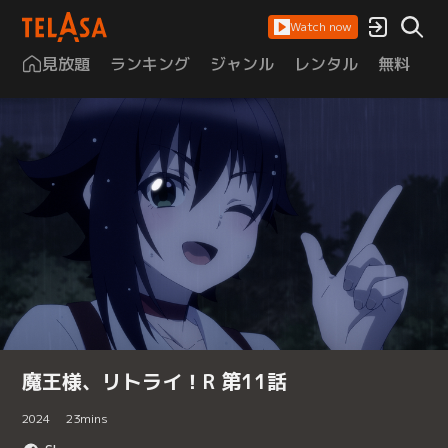
Watch now
見放題
ランキング
ジャンル
レンタル
無料
は
魔王様、リトライ！R 第11話
2024
23
mins