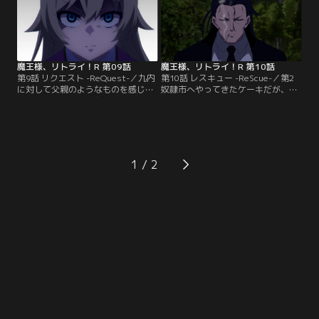
魔王様、リトライ！R 第09話
魔王様、リトライ！R 第10話
第9話 リクエスト -ReQuest-／九内
第10話 レスキュー -ReScue-／第2
に対して父親のようなものを感じて
奴隷市へやってきたケーキだが、猿
しまうオルガンは、九内とともに獣
人たちの陽動が始まり、さらにはヘ
人たちを味方に付ける。第1奴隷市
ンゼルからも暴力を受ける。一方、
に向かった茜とミンクは、串刺し公
九内とオルガンの前には、闇侯爵オ
と決闘することに。
ルイットが立ちふさがり…。
1