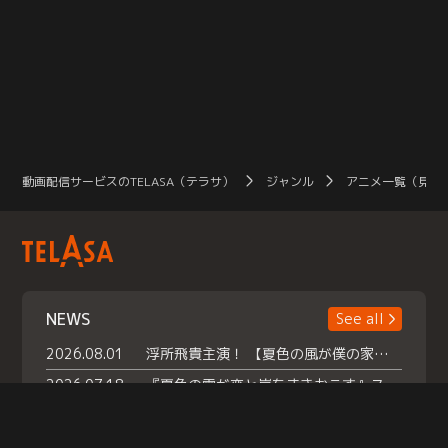
動画配信サービスのTELASA（テラサ）
ジャンル
アニメ一覧（見放
NEWS
See all
2026.08.01
浮所飛貴主演！ 【夏色の風が僕の家にやってきた】 本日よりテラサで独占配信スタート！
2026.07.18
『夏色の雲が恋と嵐をまきおこす』スペシャルメイキング 【Part1】2026年７月18日（土）23時30分～配信スタート！話題のシーンの裏側を大公開！豪華キャスト大集合！ 『武宮家 真夏の家族会議』開催！
2026.07.15
救命医・遥（今田）の《心揺さぶる過去》や、 麻酔科医・権野（船越英一郎）の《謎多きプライベート》など… 《知られざるエピソード》を独占配信！