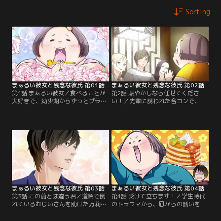
Sorting
まぁるい彼女と残念な彼氏 第01話
まぁるい彼女と残念な彼氏 第02話
第1話 まぁるい彼女／食べることが
第2話 賑やかしなら任せてくださ
大好きで、幼少期からずっとプラス
い！／先輩に誘われた合コンで、持
サイズだった看護師の万莉子。そん
ち前の明るさで場を盛り上げる万莉
な万莉子が先輩に誘われて参加した
子。一方でデブが嫌いな凪は、万莉
合コンには、デブが嫌いなイケメン
子を意味深な目で見つめていた。
が参加していて…！？
まぁるい彼女と残念な彼氏 第03話
まぁるい彼女と残念な彼氏 第04話
第3話 この前とは違う君／道端で倒
第4話 受けて立ちます！／学生時代
れているおじいさんを助けた万莉子
のトラウマから、凪からの誘いを罰
と凪。合コンの時とは違った表情を
ゲームだと思う万莉子。凪に制裁を
見せる万莉子に惹かれる凪は、万莉
下すため、万莉子が計画したデート