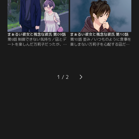
る。
まぁるい彼女と残念な彼氏 第09話
まぁるい彼女と残念な彼氏 第10話
第9話 制御できない気持ち／凪とデ
第10話 歪み／いつものように食事を
ートを楽しんだ万莉子だったが、カ
楽しまない万莉子を心配する凪だ
ロリーを気にする万莉子に凪は違和
が、訪れたジムで万莉子と諸星の親
感を感じてしまう。一方で、万莉子
密そうな様子を目撃してしまい-
を気に入る医者の諸星を巡り、里奈
-！？里奈ともぎくしゃくした状況が
の様子もいつもと違っており…？
続く中、凪と万莉子の関係は…？
1