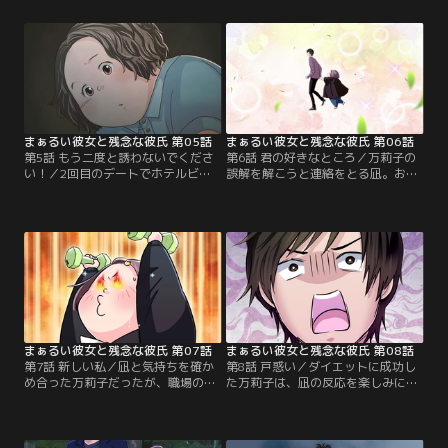
子をデートに誘う。
は“食い倒れツアー”！？
まぁるい彼女と残念な彼氏 第05話
まぁるい彼女と残念な彼氏 第06話
第5話 もう二度と誘わないでくださ
第6話 君の好きなところ／万莉子の
い！／2回目のデートでホテルビュ
誤解を解こうと連絡をとる凪。お互
ッフェに誘われた万莉子。凪からの
いが抱えていた気持ちを正直に伝え
好意を少しずつ感じていた万莉子だ
合い、二人の恋は加速する--。
が、他の女性とデートの約束をする
凪を見てお互いの気持ちがすれ違っ
てしまう。
まぁるい彼女と残念な彼氏 第07話
まぁるい彼女と残念な彼氏 第08話
第7話 新しい私／凪と気持ちを確か
第8話 戸惑い／ダイエットに成功し
め合った万莉子だったが、職場の上
た万莉子は、凪の反応を楽しみにデ
司に「そんな体型だと相手が恥ずか
ートの待ち合わせへ向かう。しか
しい思いをする」と言われてしま
し、痩せた万莉子を見た凪の感想は
う。そこで凪に釣り合うよう、万莉
思っていたものと違って--！？
子は人生初のダイエットを決意す