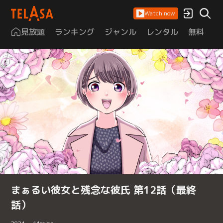
Watch now
見放題
ランキング
ジャンル
レンタル
無料
は
まぁるい彼女と残念な彼氏 第12話（最終
話）