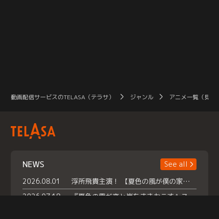
動画配信サービスのTELASA（テラサ）
ジャンル
アニメ一覧（見放
NEWS
See all
2026.08.01
浮所飛貴主演！ 【夏色の風が僕の家にやってきた】 本日よりテラサで独占配信スタート！
2026.07.18
『夏色の雲が恋と嵐をまきおこす』スペシャルメイキング 【Part1】2026年７月18日（土）23時30分～配信スタート！話題のシーンの裏側を大公開！豪華キャスト大集合！ 『武宮家 真夏の家族会議』開催！
2026.07.15
救命医・遥（今田）の《心揺さぶる過去》や、 麻酔科医・権野（船越英一郎）の《謎多きプライベート》など… 《知られざるエピソード》を独占配信！