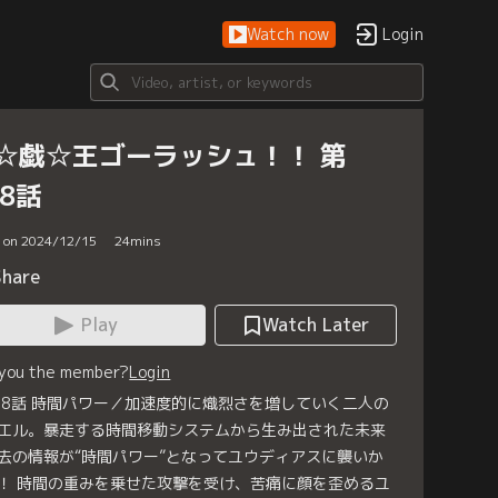
Watch now
Login
☆戯☆王ゴーラッシュ！！ 第
38話
d on 2024/12/15
24
mins
Share
Play
Watch Later
 you the member?
Login
38話 時間パワー／加速度的に熾烈さを増していく二人の
エル。暴走する時間移動システムから生み出された未来
去の情報が“時間パワー”となってユウディアスに襲いか
！ 時間の重みを乗せた攻撃を受け、苦痛に顔を歪めるユ