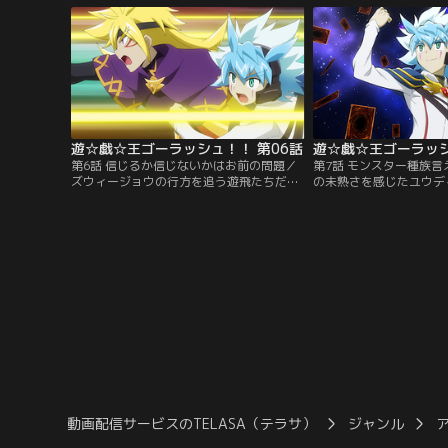
毎日を送っていた……そう、あの日まで
られたユウディアスは、
は！！できたてほやほやのミステリーサー
てマナブとデュエルをす
クルで、ついにホンモノの宇宙船を見つけ
供：バンダイチャンネル
た遊飛と遊歩。おそるおそる宇宙船に足
を…。【提供：バンダイチャンネル】
遊☆戯☆王ゴーラッシュ！！ 第06話
遊☆戯☆王ゴーラッシ
第6話 信じるか信じないかはお前の問題／
第7話 モンスター種族
ズウィージョウの行方を追う遊飛たちだっ
の未熟さを感じたユウデ
たが、気付けば今月の収入はゼロ…。UTS
ュデュエルの特訓をして
の評判を上げようと、子どもたちが恐れる
し込む。特訓メカと特訓
都市伝説の真相を突き止めることに。都市
ディアスを鍛える遊飛。
伝説の一つ“3メートルさん”を探すユウデ
ていくユウディアス。一
ィアスは、廃工場の中で不思議な椅子を発
えた特訓だったが、特訓
見する。【提供：バンダイチャンネル】
め…。【提供：バンダイ
動画配信サービスのTELASA（テラサ）
ジャンル