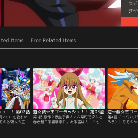
ウデ
ダイ
Seri
ated Items
Free Related Items
ュ！！ 第02話
遊☆戯☆王ゴーラッシュ！！ 第03話
遊☆戯☆王ゴー
構／UTSを訪れた
第3話 恐怖？吸血宇宙人／六葉町で次々と
第4話 チュパカ
その依頼人の正体
巻き起こる襲撃事件。ある者はカードを眺
ろう）にそそのか
人監視機構所属のエ
めているときに、また、ある者はイラスト
こられたユウディ
げつ）マナブだっ
を描き上げたときに、そして、UTSの八木
でチュパ太郎が仕
として投降を求め
（やぎ）さんまでもが犯人の毒牙にかかっ
るユウディアスだ