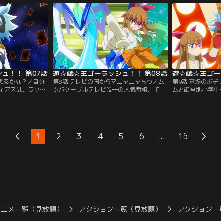
自らの自由を懸け
てしまう。一見、なんの関連も無さそうな
れて絶体絶命のピ
ることに！【提
被害者たちの、意外な共通点とは…。【提
方、慌てた様子の
】
供：バンダイチャンネル】
【提供：バンダイ
ュ！！ 第07話
遊☆戯☆王ゴーラッシュ！！ 第08話
遊☆戯☆王ゴー
言えるかな？／自分
第8話 テレビの国からマニャニャちわ／ム
第9話 墓場のボ
ィアスは、ラッシ
ツバケーブルテレビ唯一の人気番組、『楽
ムと御当地小学生
欲しいと遊飛に申
しく学べる・最強ゴーラッシュ！』に天才
ル対決、第2戦の
CDを駆使してユウ
子役の安立（あたち）マニャがやってく
指名されたのは、
次々と問題を解い
る！マニャの幼なじみとしてデュエルの対
マナブ！そして、
見、順調そうに見
戦役を頼まれた遊歩だったが、5年ぶりに
して現れたデュエ
メカが暴走しはじ
再会したマニャの変わりように戸惑いを隠
と！マニャの愛犬
...
1
2
3
4
5
6
16
チャンネル】
せずにいた。【提供：バンダイチャンネ
供：バンダイチャ
ル】
アニメ一覧（見放題）
アクション一覧（見放題）
アクション一