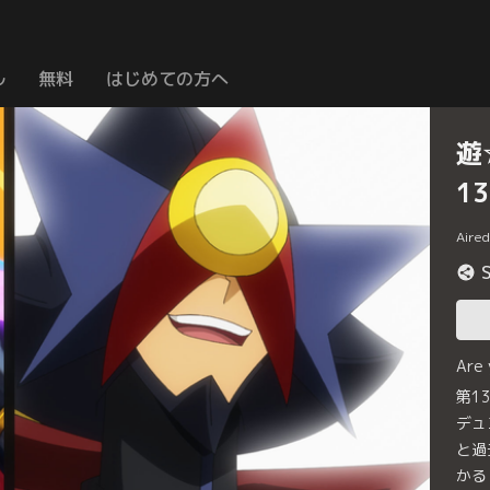
ル
無料
はじめての方へ
遊
1
Aire
Are
第1
デュ
と過
かる