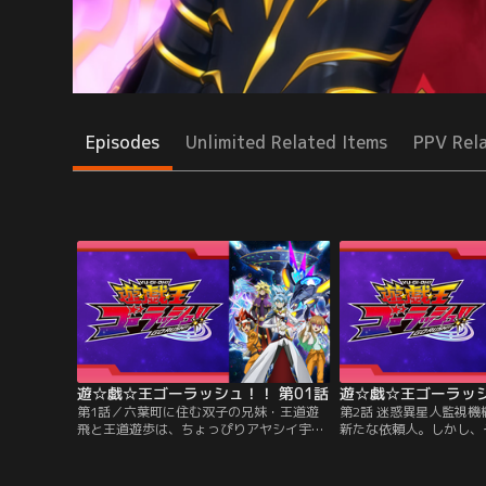
Episodes
Unlimited Related Items
PPV Rel
遊☆戯☆王ゴーラッシュ！！ 第01話
遊☆戯☆王ゴーラッシ
第1話／六葉町に住む双子の兄妹・王道遊
第2話 迷惑異星人監視機
飛と王道遊歩は、ちょっぴりアヤシイ宇宙
新たな依頼人。しかし、
人駆除業社・UTS（宇宙人トラブル相談
は“MIK”こと迷惑異星
所）を経営する小学生。遊飛が作った謎の
ージェント、蒼月（そう
装置で宇宙人を探しては、ムダに苦労する
た！不法滞在迷惑異星人