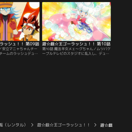
ンチに陥ってしまう。一
ルを挑む遊飛！しかし、濡れたデュエルデ
遊飛も集積所に現れ…。
ィスクが壊れて動かなくなってしまい…。
チャンネル】
【提供：バンダイチャンネル】
ラッシュ！！ 第09話
遊☆戯☆王ゴーラッシュ！！ 第10話
チ／安立マニャちゃんチー
第10話 魔法羊女メェ～グちゃん／ムツバケ
チームのラッシュデュエ
ーブルテレビのスタジオに乱入し、デュエ
対戦相手としてマニャに
ルさせろと暴れるチュパ太郎。心配したユ
なんと、客席にいた蒼月
ウディアスは対戦相手を買って出る。しか
そのマナブの対戦相手と
し、チュパ太郎が『魔法羊女（まほうよう
リストは…、な、なん
じょ）メェ～グちゃん』を召喚した瞬間、
、ボチであった！【提
デュエルディスクから妖しい光が溢れ出
ンネル】
し…。【提供：バンダイチャンネル】
覧（レンタル）
遊☆戯☆王ゴーラッシュ！！
遊☆戯☆王ゴーラ