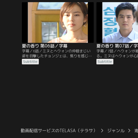
れる。災難が重なり、二人は山荘で夜を明
は恋するミヌを追って帰
かすことに。最初は警戒するヘウォンだっ
チョンアはチョンジェの
たが...。
人だった。
夏の香り 第06話／字幕
夏の香り 第07話／
字幕／6話／ミヌとヘウォンの仲睦まじい
字幕／7話／ヘウォンが
姿を目撃したチョンジェは、焦りを感じて
る。ミヌはヘウォンが心
ヘウォンにプロポーズする。しかしヘウォ
いたことを知り、驚く。
Subtitle
Subtitle
ンは、今は仕事をしたいから婚約を延ばし
ます男性の声を聞いて目
てほしいと言う。一方、ミヌの大事にして
ンは、ミヌに病室に来た
いるペンダントが初恋の人との思い出のも
は否定する。だがミヌが
のだと知ったチョンアは...。
たことを目撃したチョン
を燃やす。
動画配信サービスのTELASA（テラサ）
ジャンル