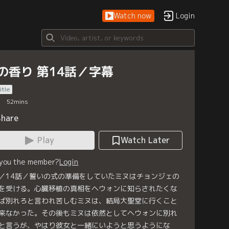
Watch now
Login
の香り 第14話／字幕
itle
52
mins
Share
Play
Watch Later
 you the member?
Login
／14話／誓いの式の準備をしていたミヌはチョンジェの
を受ける。心臓移植の真相をヘウォンに知らされたくな
ば別れろと言われ苦しむミヌは、結局大聖堂に行くこと
来なかった。その後もミヌは依然としてヘウォンに別れ
と言うが、やはり彼女と一緒にいようと思うようにな