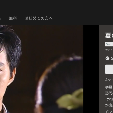
ル
無料
はじめての方へ
夏
Subt
2003
Are
字幕
訪問
けれ
が出
よう