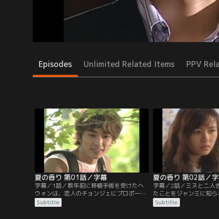
Episodes
Unlimited Related Items
PPV Rel
夏の香り 第01話／字幕
夏の香り 第02話／
字幕／1話／数年前に移植手術を受けたヘ
字幕／2話／ミヌと二人
ウォンは、恋人のチョンジェにプロポーズ
たことをジャンミに知ら
されるが、返事は保留にしている。ある
荘でのことはチョンジェ
Subtitle
Subtitle
日、ヘウォンは山で蜂に襲われそうになっ
くことに。事務所に戻っ
たところを、見知らぬ青年、ミヌに助けら
アで知り合ったチョンア