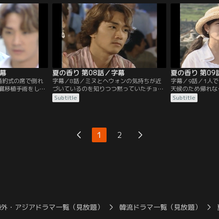
国したのだ。実は
の入札に成功し、ミヌはアートディレクタ
のまま劇場をあと
妹でヘウォンの友
ー、ヘウォンはフローリストとして働くこ
開発計画は着々と
とになる。
字幕
夏の香り 第08話／字幕
夏の香り 第09
婚約式の席で倒れ
字幕／8話／ミヌとヘウォンの気持ちが近
字幕／9話／1人
臓移植手術をして
づいているのを知りつつ黙っていたチョン
天候のため帰れな
夢の中で自分を励
ジェだったが、耐え切れなくなってしま
島へ向かうが、そ
Subtitle
Subtitle
を覚ましたヘウォ
い、ミヌに会ってヘウォンを忘れるように
すヘウォン。ヘウ
か尋ねるが、ミヌ
言う。ヘウォンと2人きりで避暑に出かけ
てくれるミヌの気
病室に入っていっ
るチョンジェ。そこへミヌとチョンア、デ
の未練を振り切ろ
ジェはライバル心
プンとジャンミも合流する。
一方、チョンジェ
1
2
始める。
海外・アジアドラマ一覧（見放題）
韓流ドラマ一覧（見放題）