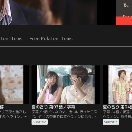
る。
Seri
ated Items
Free Related Items
字幕
夏の香り 第03話／字幕
夏の香り 第04
きりで夜を過ごし
字幕／3話／ウネの父に会いに行ったミヌ
字幕／4話／友達
れたヘウォン。山
は、近くの茶畑で偶然ヘウォンに会う。2
ヘウォン。ある日
には内緒にしてお
人はお互いの事情も知らないまま同じ列車
ラに誘うが、ヘウ
Subtitle
Subtitle
たミヌは、イタリ
に乗ってソウルに戻る。数日後、ミヌとデ
間、同じオペラを
に会う。チョンア
プンは、チョンジェが進めるリゾート開発
ョンアに偶然会っ