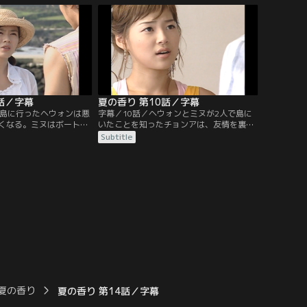
にする。一方、リゾート
仲を疑っていたチョンアの誤解も解け、6
進んでいた。
人は次第にチームワークを深めていく。
話／字幕
夏の香り 第10話／字幕
で島に行ったヘウォンは悪
字幕／10話／ヘウォンとミヌが2人で島に
くなる。ミヌはボートで
いたことを知ったチョンアは、友情を裏切
んなミヌを冷たく突き放
ったヘウォンが許せない。チョンジェはヘ
Subtitle
ォンは、自分に優しくし
ウォンを理解しようと努力し、ヘウォンを
持ちは嬉しいが、ミヌへ
非難するチョンアを逆に諭すが、ヘウォン
うとしているのだった。
はチョンジェと別れることを決意する。リ
たちも二人の行動を疑い
ゾート開発の仕事から離れたヘウォンはソ
ウルに戻る。
夏の香り
夏の香り 第14話／字幕