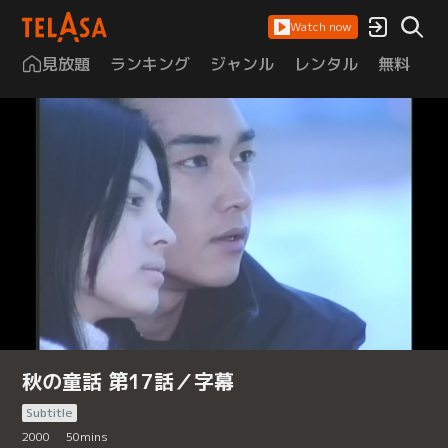
Watch now
見放題
ランキング
ジャンル
レンタル
無料
は
秋の童話 第17話／字幕
Subtitle
2000
50
mins