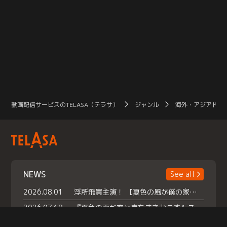
動画配信サービスのTELASA（テラサ）
ジャンル
海外・アジアドラ
NEWS
See all
2026.08.01
浮所飛貴主演！ 【夏色の風が僕の家にやってきた】 本日よりテラサで独占配信スタート！
2026.07.18
『夏色の雲が恋と嵐をまきおこす』スペシャルメイキング 【Part1】2026年７月18日（土）23時30分～配信スタート！話題のシーンの裏側を大公開！豪華キャスト大集合！ 『武宮家 真夏の家族会議』開催！
2026.07.15
救命医・遥（今田）の《心揺さぶる過去》や、 麻酔科医・権野（船越英一郎）の《謎多きプライベート》など… 《知られざるエピソード》を独占配信！