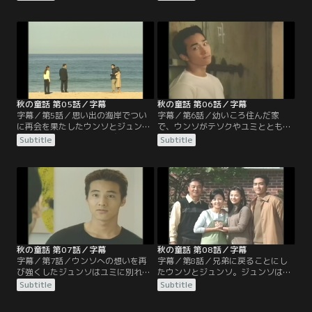
顔の描いてあるカップをウンソにプ
れた妹ウンソを探していた。一方ウ
レゼントし、離れても心はずっと一
ンソはテソクのいたずらによって、
緒だと励ます。ユン家はウンソに一
電話交換オペレーターから彼専属の
緒にアメリカで生活することを提案
メイドになっていた。テソクから嫌
するが、ウンソは断る。ユン家はシ
がらせを受けながらも、仕事を続け
ネを連れ、アメリカに行ってしま
るしかないウンソ。しかし、意外に
う。それから数年後…。
もウンソはテソクから告白されるこ
とになる。
秋の童話 第05話／字幕
秋の童話 第06話／字幕
字幕／第5話／思い出の海岸でつい
字幕／第6話／幼いころ住んだ家
に再会を果たしたウンソとジュン
で、ウンソがテソクやユミとともに
ソ。また出会えた事を喜びつつも、
楽しい夜を過ごしているところへ、
Subtitle
Subtitle
貧しく苦しい状況の中で育ったウン
突然シネが帰国する。そしてユミと
ソがいたたまれないジュンソ。2人
テソクは、ウンソが昔、ジュンソの
は古い学校で一緒に暮らすようにな
妹として暮らしていたという事実を
る。一方ウンソに惹かれていくテソ
知る。そんな中、ジュンソとウンソ
クは、ついに本当の愛を知るように
は、次第に兄弟以上の感情を抱くよ
なる。
うになる。
秋の童話 第07話／字幕
秋の童話 第08話／字幕
字幕／第7話／ウンソへの想いを再
字幕／第8話／兄弟に戻ることにし
び強くしたジュンソはユミに別れを
たウンソとジュンソ。ジュンソはユ
告げる。しかし、ユミは絶対に諦め
ミと一緒に暮らすことを決め、ウン
Subtitle
Subtitle
ないと別れを承知しない。ユミに協
ソもまた、テソクの部屋で暮らし始
力するように頼まれたウンソは、ジ
める。ジュンソとウンソは最後の思