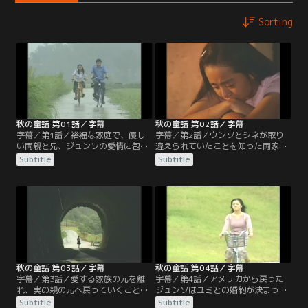
Sorting
秋の童話 第01話／字幕
秋の童話 第02話／字幕
字幕／第1話／裕福な家庭で、優し
字幕／第2話／ウンソとシネが取り
い両親と兄、ジュンソの愛情に包ま
違えられていたことを知った両家の
れて育ったウンソ。14歳になった彼
親たちは、動揺を隠せずにいた。ウ
Subtitle
Subtitle
女は何不自由なく幸せな毎日を過ご
ンソの父はシネを引き取ると言う
していた。ある日、交通事故がきっ
が、母はウンソを手放したくないと
かけでウンソの血液型が家族と違う
反対する。一方でシネの母親スニム
事が発覚し、貧しい家庭で育ったク
の失言により、シネは両親と血の繋
ラスメートのシネと産婦人科で取り
がりがないことを知ってしまう。
違えられていたことが判る。
秋の童話 第03話／字幕
秋の童話 第04話／字幕
字幕／第3話／愛する家族の元を離
字幕／第4話／アメリカから戻った
れ、実の親の元へ戻っていくことを
ジュンソはユミとの婚約が決まって
決意するウンソ。ジュンソは自分の
いた。帰国後ジュンソは幼いころ別
Subtitle
Subtitle