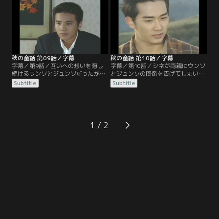
ュンソへの気持ちを隠し、テソクと
い出に、内緒で山荘へ旅行に出かけ
付き合うことを決める。
るのだが、思わぬ事態が起こる。
秋の童話 第09話／字幕
秋の童話 第10話／字幕
字幕／第9話／互いへの想いを隠し
字幕／第10話／シネが両親にウンソ
続けるウンソとジュンソだったが、
とジュンソの関係を告げてしまい、
2人の気持ちに気付き始めたテソク
2人は駆け落ちする。周囲の反対に
Subtitle
Subtitle
は、ウンソに彼女の本心を尋ねる。
も自分たちの愛を貫こうとするウン
それでも諦めきれないテソクは、正
ソとジュンソ。夢にまで見た幸せな
式に結婚の申し込みをするためスニ
生活の中、めぐってきたウンソの誕
ムの元を訪れる。
生日。ささやかな誕生パーティーで
ジュンソがウンソに結婚を申し込
1
む。