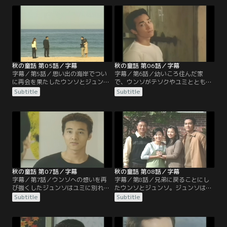
レゼントし、離れても心はずっと一
ンソはテソクのいたずらによって、
緒だと励ます。ユン家はウンソに一
電話交換オペレーターから彼専属の
緒にアメリカで生活することを提案
メイドになっていた。テソクから嫌
するが、ウンソは断る。ユン家はシ
がらせを受けながらも、仕事を続け
ネを連れ、アメリカに行ってしま
るしかないウンソ。しかし、意外に
う。それから数年後…。
もウンソはテソクから告白されるこ
とになる。
秋の童話 第05話／字幕
秋の童話 第06話／字幕
字幕／第5話／思い出の海岸でつい
字幕／第6話／幼いころ住んだ家
に再会を果たしたウンソとジュン
で、ウンソがテソクやユミとともに
ソ。また出会えた事を喜びつつも、
楽しい夜を過ごしているところへ、
Subtitle
Subtitle
貧しく苦しい状況の中で育ったウン
突然シネが帰国する。そしてユミと
ソがいたたまれないジュンソ。2人
テソクは、ウンソが昔、ジュンソの
は古い学校で一緒に暮らすようにな
妹として暮らしていたという事実を
る。一方ウンソに惹かれていくテソ
知る。そんな中、ジュンソとウンソ
クは、ついに本当の愛を知るように
は、次第に兄弟以上の感情を抱くよ
なる。
うになる。
秋の童話 第07話／字幕
秋の童話 第08話／字幕
字幕／第7話／ウンソへの想いを再
字幕／第8話／兄弟に戻ることにし
び強くしたジュンソはユミに別れを
たウンソとジュンソ。ジュンソはユ
告げる。しかし、ユミは絶対に諦め
ミと一緒に暮らすことを決め、ウン
Subtitle
Subtitle
ないと別れを承知しない。ユミに協
ソもまた、テソクの部屋で暮らし始
力するように頼まれたウンソは、ジ
める。ジュンソとウンソは最後の思
ュンソへの気持ちを隠し、テソクと
い出に、内緒で山荘へ旅行に出かけ