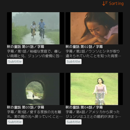
Sorting
秋の童話 第01話／字幕
秋の童話 第02話／字幕
字幕／第1話／裕福な家庭で、優し
字幕／第2話／ウンソとシネが取り
い両親と兄、ジュンソの愛情に包ま
違えられていたことを知った両家の
れて育ったウンソ。14歳になった彼
親たちは、動揺を隠せずにいた。ウ
Subtitle
Subtitle
女は何不自由なく幸せな毎日を過ご
ンソの父はシネを引き取ると言う
していた。ある日、交通事故がきっ
が、母はウンソを手放したくないと
かけでウンソの血液型が家族と違う
反対する。一方でシネの母親スニム
事が発覚し、貧しい家庭で育ったク
の失言により、シネは両親と血の繋
ラスメートのシネと産婦人科で取り
がりがないことを知ってしまう。
違えられていたことが判る。
秋の童話 第03話／字幕
秋の童話 第04話／字幕
字幕／第3話／愛する家族の元を離
字幕／第4話／アメリカから戻った
れ、実の親の元へ戻っていくことを
ジュンソはユミとの婚約が決まって
決意するウンソ。ジュンソは自分の
いた。帰国後ジュンソは幼いころ別
Subtitle
Subtitle
顔の描いてあるカップをウンソにプ
れた妹ウンソを探していた。一方ウ