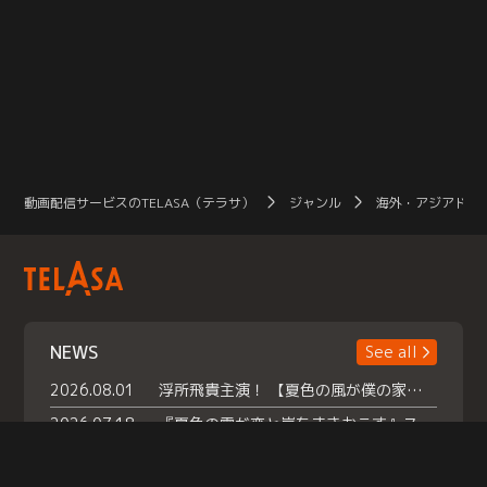
動画配信サービスのTELASA（テラサ）
ジャンル
海外・アジアドラ
NEWS
See all
2026.08.01
浮所飛貴主演！ 【夏色の風が僕の家にやってきた】 本日よりテラサで独占配信スタート！
2026.07.18
『夏色の雲が恋と嵐をまきおこす』スペシャルメイキング 【Part1】2026年７月18日（土）23時30分～配信スタート！話題のシーンの裏側を大公開！豪華キャスト大集合！ 『武宮家 真夏の家族会議』開催！
2026.07.15
救命医・遥（今田）の《心揺さぶる過去》や、 麻酔科医・権野（船越英一郎）の《謎多きプライベート》など… 《知られざるエピソード》を独占配信！