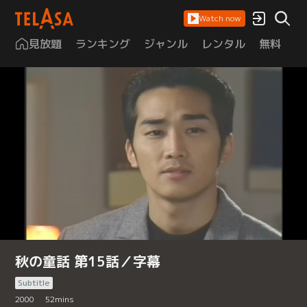
Watch now
見放題
ランキング
ジャンル
レンタル
無料
は
秋の童話 第15話／字幕
Subtitle
2000
52
mins