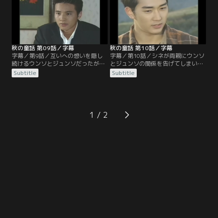
付き合うことを決める。
るのだが、思わぬ事態が起こる。
秋の童話 第09話／字幕
秋の童話 第10話／字幕
字幕／第9話／互いへの想いを隠し
字幕／第10話／シネが両親にウンソ
続けるウンソとジュンソだったが、
とジュンソの関係を告げてしまい、
2人の気持ちに気付き始めたテソク
2人は駆け落ちする。周囲の反対に
Subtitle
Subtitle
は、ウンソに彼女の本心を尋ねる。
も自分たちの愛を貫こうとするウン
それでも諦めきれないテソクは、正
ソとジュンソ。夢にまで見た幸せな
式に結婚の申し込みをするためスニ
生活の中、めぐってきたウンソの誕
ムの元を訪れる。
生日。ささやかな誕生パーティーで
ジュンソがウンソに結婚を申し込
1
む。