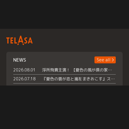
NEWS
See all
2026.08.01
浮所飛貴主演！ 【夏色の風が僕の家にやってきた】 本日よりテラサで独占配信スタート！
2026.07.18
『夏色の雲が恋と嵐をまきおこす』スペシャルメイキング 【Part1】2026年７月18日（土）23時30分～配信スタート！話題のシーンの裏側を大公開！豪華キャスト大集合！ 『武宮家 真夏の家族会議』開催！
2026.07.15
救命医・遥（今田）の《心揺さぶる過去》や、 麻酔科医・権野（船越英一郎）の《謎多きプライベート》など… 《知られざるエピソード》を独占配信！