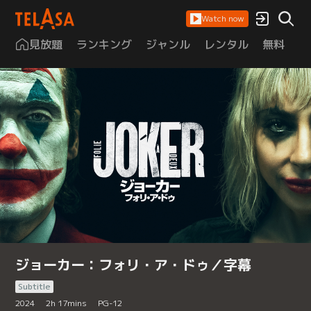
Watch now
見放題
ランキング
ジャンル
レンタル
無料
は
ジョーカー：フォリ・ア・ドゥ／字幕
Subtitle
2024
2
h
17
mins
PG-12