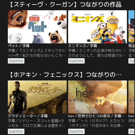
【スティーヴ・クーガン】つながりの作品
ペット／字幕
ミニオンズ／字幕
字幕／『ミニオンズ』スタッフ大ヒ
字幕／ミニオンの正体が明らかに！
字
ット作！私たちの知らないところ
どのようにして、彼らは怪盗グルー
る
で、ペットは何をしてるのだろ
の仲間になったのか！？全世界で記
史
Subtitle
Subtitle
Sub
う？…誰もが楽しめる、世代を超え
録破りの大ヒット！今回の主役は国
日米
て人々を魅了する感動のストーリ
民的人気キャラに進化した“ミニオ
リ
【ホアキン・フェニックス】つながりの作品
ー！ニューヨーク・マンハッタンに
ン”！『怪盗グルー』シリーズ最高
怪
住むマックスは、飼い主ケイティに
のキャラクター“ミニオン”が主役に
れ
愛され、幸せな生活を送っていた。
なって帰ってきた！ミニオンが大好
妹
ところが、ケイティが新たに毛むく
きになること間違いなし！！地球史
く
じゃらの大型犬デュークを引き取っ
上“最強最悪”のボスを探す旅が今、
反
てきたから、さあ大変！
始まる！！
ル
グラディエーター／字幕
her／世界でひとつの彼女／字幕【J・フェニックス+S・ヨハンソン】【スパイク・ジョーンズ監督】
字幕／リドリー・スコット監督×ラ
字幕／“一人（セオドア）とひとつ
吹
ッセル・クロウ主演による歴史スペ
（サマンサ）”の恋のゆくえは果た
（
クタクル。西暦180年、古代ローマ
して--。そう遠くない未来のロサン
して
Subtitle
Subtitle
Du