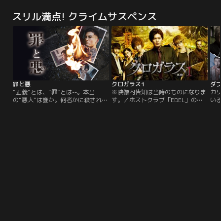
帝国。英雄騎士マキシマスは、皇帝
ゼルス。セオドアが最新のAI（人工
ゼ
の息子コモドゥスにはめられ奴隷と
知能）型OSを起動させると、画面
知
スリル満点! クライムサスペンス
なってしまう。彼は剣闘士として
の奥から女性の声が聞こえる。彼女
の
次々と強敵を倒していくが……。
の名前はサマンサ。一緒に過ごす時
の
2000年のアカデミー賞では、作品
間はお互いにとって今までにないく
間
賞、主演男優賞をはじめ5部門を受
らい新鮮で刺激的。しかし感情的で
ら
賞した。
繊細な彼女は彼を次第に翻弄するよ
繊
うになり…。
う
罪と悪
クロガラス1
ダブ
“正義”とは、“罪”とは--。本当
※映像内告知は当時のものになりま
カ
の“悪人”は誰か。何者かに殺された
す。／ホストクラブ「EDEL」の新
い
14歳の少年、正樹。彼の遺体は町の
人ホスト・和輝は頭を抱え悩んでい
よ
中心のある橋の下で発見された。同
た。常連客の舞衣が多額のツケを残
か
級生の春・晃・朔は、正樹を殺した
したまま飛んでしまったのだ。自分
二
犯人と確信した男の家に押しかけ、
の指名客を増やす為にツケで客を飲
てい
もみあいになる。そして、男は1人
ませることはホストの世界ではよく
動
の少年に殺される。彼は家に火を放
あること。舞衣は、職業はOLだと
や
ち、事件は幕を閉じたはずだった-
名乗りながら、一晩で数十万円を使
と
-。
ってくれたこともあった。その舞衣
人
が突然、姿をくらましたのだ。
な
い
ー
ど
て
詐欺