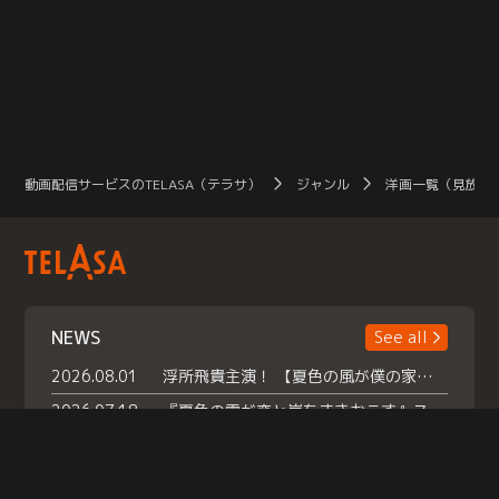
動画配信サービスのTELASA（テラサ）
ジャンル
洋画一覧（見放題
NEWS
See all
2026.08.01
浮所飛貴主演！ 【夏色の風が僕の家にやってきた】 本日よりテラサで独占配信スタート！
2026.07.18
『夏色の雲が恋と嵐をまきおこす』スペシャルメイキング 【Part1】2026年７月18日（土）23時30分～配信スタート！話題のシーンの裏側を大公開！豪華キャスト大集合！ 『武宮家 真夏の家族会議』開催！
2026.07.15
救命医・遥（今田）の《心揺さぶる過去》や、 麻酔科医・権野（船越英一郎）の《謎多きプライベート》など… 《知られざるエピソード》を独占配信！