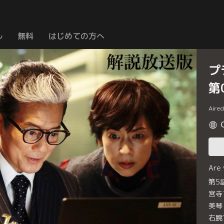
ル
無料
はじめての方へ
プ
第
Aire
Are
第5
宮寺
美琴
右腕