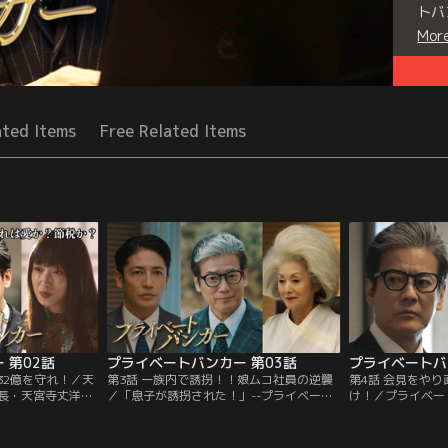
トバ
Mor
Seri
ated Items
Free Related Items
 第02話
プライベートバンカー 第03話
プライベートバ
032億を守れ！／天
第3話 一族内で誘拐！！娘ムコ社員の逆襲
第4話 会見をやり
長・天宮寺丈洋
／「息子が誘拐された！」--プライベート
け！／プライベー
トバンカーとなっ
バンカー・庵野甲一（唐沢寿明）のもとへ
（唐沢寿明）は、
は、最初の要望で
天宮寺家の長女・天宮寺沙織（土屋アン
者・天宮寺美琴（
保奈美）が営むだ
ナ）から助けを求める連絡が入る。知らせ
家の次男で代議士