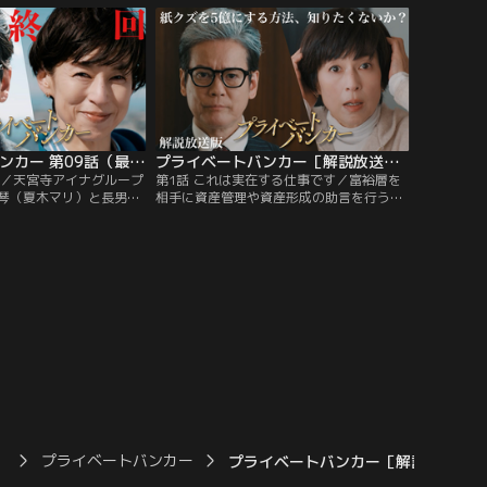
ダルを起こさせないよう
（吹越満）が集まる中、プライベートバン
し、その矢先に美琴が恐
カー・庵野甲一（唐沢寿明）は衝撃の事実
。
を伝える。
プライベートバンカー 第09話（最終話）
プライベートバンカー［解説放送］ 第01話
白／天宮寺アイナグループ
第1話 これは実在する仕事です／富裕層を
琴（夏木マリ）と長男・
相手に資産管理や資産形成の助言を行うス
平）の後継者争いを発端
ペシャリスト、プライベートバンカー。そ
を目の当たりにした社
の中でも、ひと際卓越したスキルを持つ凄
橋爪功）はある決意を固
腕プライベートバンカー・庵野甲一（唐沢
バンカー・庵野甲一（唐
寿明）は、資産7000億の大富豪である天宮
。そんな中、これまで美
寺アイナグループの社長・天宮寺丈洋（橋
で数々の土地を奪い取っ
爪功）からプライベートバンカーの依頼を
なってしまい…。
受ける。
）
プライベートバンカー
プライベートバンカー［解説放送］ 第