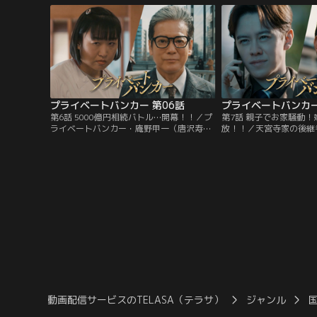
寿明）は、資産7000億の大富豪である天宮
んご屋さんの窮地を見事
寺アイナグループの社長・天宮寺丈洋（橋
を得ることに。そして、
爪功）からプライベートバンカーの依頼を
なる依頼が。
受ける。
プライベートバンカー 第06話
プライベートバンカー
第6話 5000億円相続バトル…開幕！！／プ
第7話 親子でお家騒動
ライベートバンカー・庵野甲一（唐沢寿
放！！／天宮寺家の後継
明）に天宮寺アイナグループの社長・天宮
面を迎える--天宮寺ア
寺丈洋（橋爪功）から連絡が入る--つい
天宮寺丈洋（橋爪功）が
に、丈洋が保有する資産5082億円を誰に譲
はとりとめたものの、長
るか決める時が来たのだ。集められた天宮
（土屋アンナ）たち兄弟
寺美琴（夏木マリ）たち天宮寺一族に緊張
継ぐのかが気になり気が
が走る中、庵野と共にやってきた丈洋は衝
撃の内容を告げる。
動画配信サービスのTELASA（テラサ）
ジャンル