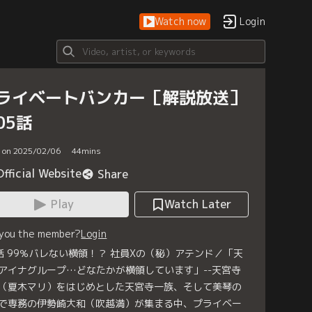
Watch now
Login
ライベートバンカー［解説放送］
05話
d on 2025/02/06
44
mins
Official Website
Share
Play
Watch Later
 you the member?
Login
話 99％バレない横領！？ 社員Xの（秘）アテンド／「天
アイナグループ…どなたかが横領しています」--天宮寺
（夏木マリ）をはじめとした天宮寺一族、そして美琴の
で専務の伊勢崎大和（吹越満）が集まる中、プライベー