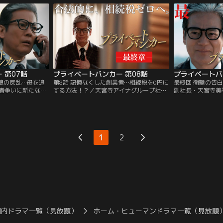
に救い、厚い信頼
を受けた庵野は、助手の飯田久美子（鈴木
ン太）にスキャン
丈洋から庵野へ次
保奈美）と御子柴修（上杉柊平）と共にす
申し付かる。しか
ぐさま沙織の母で天宮寺アイナグループ副
れていたことが…
社長・天宮寺美琴（夏木マリ）のもとへ向
かう。
 第07話
プライベートバンカー 第08話
！娘の反乱…母を追
第8話 記憶なくした創業者…相続税を0円に
最終回 衝撃の告
者争いに新たな局
する方法！？／天宮寺アイナグループ社
副社長・天宮寺美
イナグループ社長・
長・天宮寺丈洋（橋爪功）が再び倒れ、一
天宮寺努（安井順
倒れたのだ。一命
時は危険な状態に陥ったが、その後奇跡的
に一族の醜い本性
女・天宮寺沙織
に回復…したはずだったのだが、見舞いに
長・天宮寺丈洋（
は丈洋の後を誰が
訪れた天宮寺家の面々はがく然とする。な
め、プライベート
気じゃない。
んと、丈洋は認知症を発症していたのだ。
沢寿明）に伝える
1
2
琴が不正な地上げ
てきた事実が公と
国内ドラマ一覧（見放題）
ホーム・ヒューマンドラマ一覧（見放題