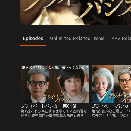
Episodes
Unlimited Related Items
PPV Rel
プライベートバンカー 第01話
プライベートバンカー
第1話 これは実在する仕事です／富裕層を
第2話 殺人犯を暴き…7
相手に資産管理や資産形成の助言を行うス
宮寺アイナグループの社
ペシャリスト、プライベートバンカー。そ
（橋爪功）のプライベー
の中でも、ひと際卓越したスキルを持つ凄
た庵野甲一（唐沢寿明）
腕プライベートバンカー・庵野甲一（唐沢
あった飯田久美子（鈴木