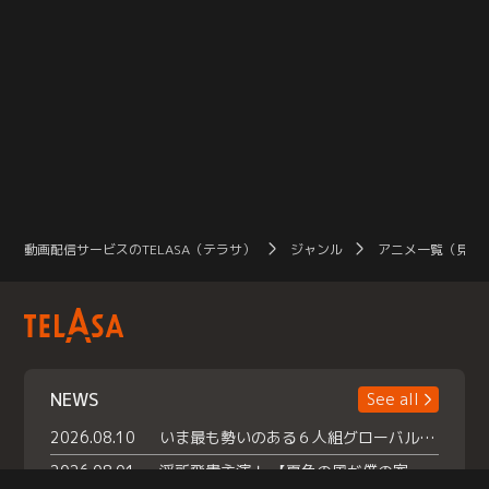
動画配信サービスのTELASA（テラサ）
ジャンル
アニメ一覧（見放
NEWS
See all
2026.08.10
いま最も勢いのある６人組グローバルグル ープ NCT WISHの地上波初冠特番 『NCT WISHの放課後グランプリ』放送決定 メンバーたちが３ペアに分かれ 【平成】をテーマにしたスペシャル企画 で対決 番組撮り下ろしのパフォーマンスも！ TELASA（テラサ）では放送終了後から オリジナルコンテンツを大量配信！
2026.08.01
浮所飛貴主演！ 【夏色の風が僕の家にやってきた】 本日よりテラサで独占配信スタート！