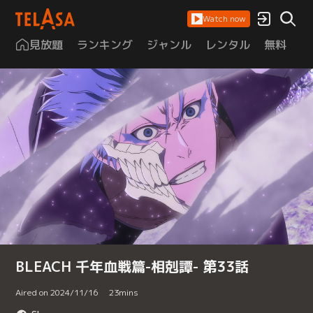
Watch now
見放題
ランキング
ジャンル
レンタル
無料
は
BLEACH 千年血戦篇-相剋譚- 第33話
Aired on 2024/11/16
23
mins