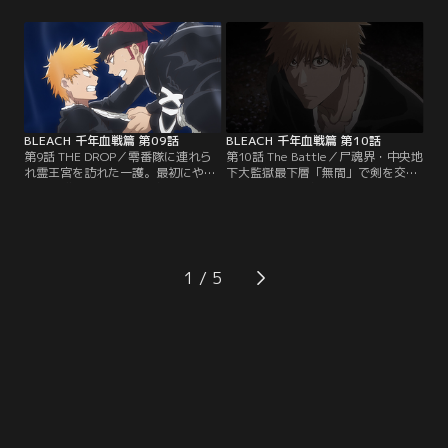
れる元柳斎。事態を察知した京楽春
た。四番隊の隊舎で治療を受けてい
水や浮竹十四郎に、これ以上ないほ
た恋次やルキアを見舞う一護は、折
どの戦慄が走る。護廷十三隊が、そ
られた天鎖斬月の件で涅マユリに呼
して元柳斎がいかに変わったかを語
び出され、卍解の破壊について説明
るユーハバッハ。星十字騎士団によ
を受ける。【提供：バンダイチャン
って徹底的に蹂躙される尸魂界。
ネル】
【提供：バンダイチャンネル】
BLEACH 千年血戦篇 第09話
BLEACH 千年血戦篇 第10話
第9話 THE DROP／零番隊に連れら
第10話 The Battle／尸魂界・中央地
れ霊王宮を訪れた一護。最初にやっ
下大監獄最下層「無間」で剣を交え
てきた麒麟殿では、予想外の方法で
るのは、眼帯を外した更木剣八と、
麒麟寺天示郎による治療を受ける。
初代「剣八」である卯ノ花烈こと卯
だが効果は抜群で、体の傷が癒えた
ノ花八千流。激しい斬り合いの中、
一護は恋次と共に臥豚殿、曳舟桐生
二人は流魂街で出会い初めて刃を交
のもとへと進む。そこではまたも予
えた日に想いを馳せる。そして卯ノ
想外の「もてなし」が二人を待って
花は、戦いに悦びを感じる剣八の力
1
いて…。【提供：バンダイチャンネ
に隠されたとある真実を見据える。
ル】
一方霊王宮の一護と恋次は、鳳凰殿
へと向かう。【提供：バンダイチャ
ンネル】