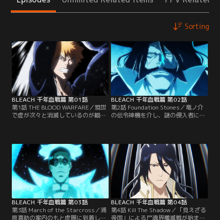
Sorting
BLEACH 千年血戦篇 第01話
BLEACH 千年血戦篇 第02話
第1話 THE BLOOD WARFARE／現世
第2話 Foundation Stones／竜ノ介
で虚が次々と消滅しているのが観測
の伝令神機を介し、謎の侵入者によ
され、尸魂界・技術開発局は騒然と
る尸魂界襲撃事件とその被害の甚大
なる。その頃空座町では、新任の担
さを聞いた一護たち。その場は解散
当死神・行木竜ノ介と斑目志乃が、
となるも、落ち着かない一護が町内
到着早々に虚と遭遇。突然の襲撃に
を見廻っていると、かつて行動を共
なす術もない二人の窮地を助けたの
にした破面、ネル・トゥとペッシ
は、死神代行・黒崎一護と仲間たち
ェ・ガティーシェが虚圏からやって
だった。翌々日、意識を取り戻した
きた。虚圏もまた正体不明の敵に攻
竜ノ介と交流する一護たちの前
撃されており、一護に助けを求める
に…。【提供：バンダイチャンネ
二人。【提供：バンダイチャンネ
ル】
ル】
BLEACH 千年血戦篇 第03話
BLEACH 千年血戦篇 第04話
第3話 March of the Starcross／浦
第4話 Kill The Shadow／「見えざる
原喜助の案内のもと虚圏に到着した
帝国」による尸魂界殲滅戦が始まっ