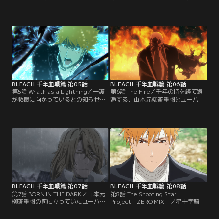
一護達は、敵の指揮官キルゲ・オピ
た。瀞霊廷内に幾本もの巨大な霊子
ーと対峙し、その正体が滅却師であ
の火柱が立ち上る。敵勢力・星十字
ることを知る。同刻、尸魂界では護
騎士団の廷内への侵入を許してしま
廷十三隊の隊長たちが、十二番隊の
った護廷十三隊は、瞬く間に多大な
調査報告を受けて同じ答えに達して
る犠牲者を出す事態となる。隊長格
いた。【提供：バンダイチャンネ
の死神が前線に加わるが、敵に攻撃
ル】
が通らず戦況は好転しない。朽木白
哉をはじめとする隊長たちは…。
【提供：バンダイチャンネル】
BLEACH 千年血戦篇 第05話
BLEACH 千年血戦篇 第06話
第5話 Wrath as a Lightning／一護
第6話 The Fire／千年の時を経て邂
が救援に向かっているとの知らせに
逅する、山本元柳斎重國とユーハバ
死神たちは安堵するが、黒腔の中
ッハ。ナナナ・ナジャークープ、エ
で、一護はキルゲ・オピーの能力に
ス・ノト、バズビーも集い参戦しよ
囚われてしまう。技術開発局との通
うとするが、元柳斎の一撃で吹き飛
信も途絶えたかに思われたその時、
ぶ。部下が目の前で退けられても動
死神たちの声が聞こえてくる。怒声
じないどころか愚かと蔑むユーハバ
や悲鳴、絶望に満ちた響きの中で、
ッハの態度に、昔と変わらないと元
一護の耳に届いた言葉は…。【提
柳斎は断じる。満を持して抜刀する
供：バンダイチャンネル】
ユーハバッハに対し元柳斎は…。
【提供：バンダイチャンネル】
BLEACH 千年血戦篇 第07話
BLEACH 千年血戦篇 第08話
第7話 BORN IN THE DARK／山本元
第8話 The Shooting Star
柳斎重國の前に立っていたユーハバ
Project［ZERO MIX］／星十字騎士
ッハは偽物だった。現れた真のユー
団が姿を消した瀞霊廷の各所では、
ハバッハの一撃にあっけなく両断さ
懸命に負傷者の救護が行われてい