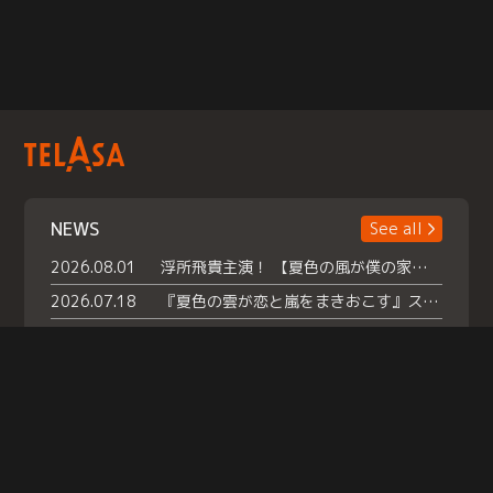
NEWS
See all
2026.08.01
浮所飛貴主演！ 【夏色の風が僕の家にやってきた】 本日よりテラサで独占配信スタート！
2026.07.18
『夏色の雲が恋と嵐をまきおこす』スペシャルメイキング 【Part1】2026年７月18日（土）23時30分～配信スタート！話題のシーンの裏側を大公開！豪華キャスト大集合！ 『武宮家 真夏の家族会議』開催！
2026.07.15
救命医・遥（今田）の《心揺さぶる過去》や、 麻酔科医・権野（船越英一郎）の《謎多きプライベート》など… 《知られざるエピソード》を独占配信！